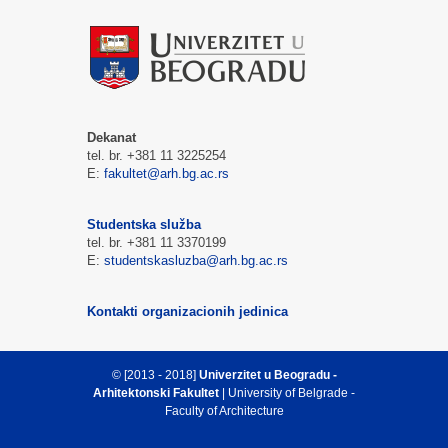
Dekanat
tel. br. +381 11 3225254
E:
fakultet@arh.bg.ac.rs
Studentska služba
tel. br. +381 11 3370199
E:
studentskasluzba@arh.bg.ac.rs
Kontakti organizacionih jedinica
© [2013 - 2018]
Univerzitet u Beogradu -
Arhitektonski Fakultet
| University of Belgrade -
Faculty of Architecture