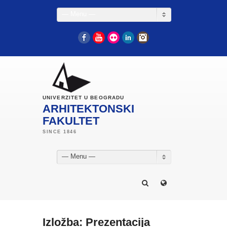
— Menu —
Facebook
YouTube
Flickr
LinkedIn
Instagram
UNIVERZITET U BEOGRADU
ARHITEKTONSKI
FAKULTET
— Menu —
Izložba: Prezentacija