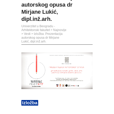
autorskog opusa dr
Mirjane Lukić,
dipl.inž.arh.
Univerzitet u Beogradu -
Arhitektonski fakultet
>
Najnovije
>
Vesti
>
Izložba: Prezentacija
autorskog opusa dr Mirjane
Lukić, dipl.inž.arh.
Izložba