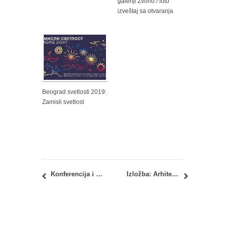
galeriji Zvono / foto
izveštaj sa otvaranja
Beograd svetlosti 2019:
Zamisli svetlost
Konferencija i izložba: ON ARCHITECTURE – FACING THE FUTURE
Izložba: Arhitektura Moderne na javnim objektima u Beogradu, period 1918–1941.