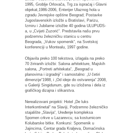
1995, Groblje Orlovača, Trg za ispraćaj i Glavni
objekat,1986-2006, Enterijer Ulaznog hola u
zgradu Jevrejske opštine Beograd; Postavke
Jugoslavenskih izložbi u Bratislavi, Parizu,
Izmiru i Jubilarne izložbe 40 godina ULUPUDS-
a, u „Cvijeti Zuzorić“. Predstavila našu prvu
podzemnu železničku stanicu u centru
Beograda, „Vukov spomenik“, na Svetskoj
konferenciji u Montealu, 1997 godine.
Objavila preko 100 tekstova, izlagala na preko
70 žiriranih izložbi: Salona arhitekture, Majskih
salona, „Portreti arhitekata“, „Beograd u
planovima i izgradnji“ i samostalno: „U četiri
dimenzije“1988, i „Od ideje do ostvarenja“ 2008,
u Galeriji Singidunum, gde su izložena i dela iz
grafičkog dizajna i slikarstva.
Nerealizovani projekti: Hotel „De luks
Interkontinetal“ na Slaviji, Podzemno železničko
stajalište „Slavija“, Uređenje kompleksa
Spomen crkve u Lazarevcu, sa kosturnicom
Kolubarske bitke. Konkursi: Spomenik u
Jajincima, Centar grada Kraljeva, Domaćinska