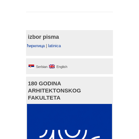
izbor pisma
ћирилица
|
latinica
Serbian
English
180 GODINA
ARHITEKTONSKOG
FAKULTETA