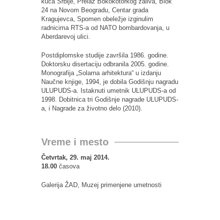
kuća Srbije, Prelaz Bokokotorkog zaliva, Blok
24 na Novom Beogradu, Centar grada
Kragujevca, Spomen obeležje izginulim
radnicima RTS-a od NATO bombardovanja, u
Aberdarevoj ulici.
Postdiplomske studije završila 1986. godine.
Doktorsku disertaciju odbranila 2005. godine.
Monografija „Solarna arhitektura“ u izdanju
Naučne knjige, 1994, je dobila Godišnju nagradu
ULUPUDS-a. Istaknuti umetnik ULUPUDS-a od
1998. Dobitnica tri Godišnje nagrade ULUPUDS-
a, i Nagrade za životno delo (2010).
Vreme i mesto
Četvrtak, 29. maj 2014.
18.00
časova
Galerija ŽAD, Muzej primenjene umetnosti