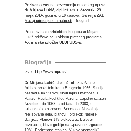
Pozivamo Vas na prezentaciju autorskog opusa
dr Mirjane Lukić
, dipl.inž.arh. u
četvrtak
,
29.
maja 2014.
godine, u
18
časova,
Galerija ŽAD
,
Muzej primenjene umetnosti
, Beograd.
Predstavljanje arhitektonskog opusa Mirjane
Lukić održava se u sklopu pratećeg programa
46. majske izložbe
ULUPUDS
-a
.
Biografija
izvor:
http://www.mpu.rs/
Dr Mirjana Lukić
, dipl.inž.arh. završila je
Arhitektonski fakultet u Beogradu 1966. Studije
nastavlja na Visokoj školi lepih umetnosti u
Parizu. Radila kod Klod Parena, zajedno sa Žan
Nuvelom, do 1968, a od tada do 2003, u
Urbanističkom zavodu Beograda. Najvažnija
realizovana dela, planovi i projekti: Naselje
Banjica, Planovi 149 blokova uz Bulevar
revolucije, Novo groblje sa Upravnom zgradom,
1981, Podzemna stanica „Vukov spomenik“