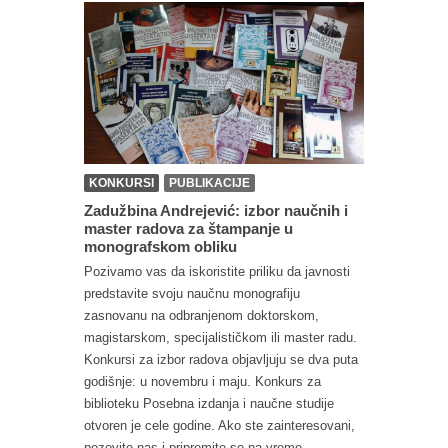
KONKURSI
PUBLIKACIJE
Zadužbina Andrejević: izbor naučnih i
master radova za štampanje u
monografskom obliku
Pozivamo vas da iskoristite priliku da javnosti
predstavite svoju naučnu monografiju
zasnovanu na odbranjenom doktorskom,
magistarskom, specijalističkom ili master radu.
Konkursi za izbor radova objavljuju se dva puta
godišnje: u novembru i maju. Konkurs za
biblioteku Posebna izdanja i naučne studije
otvoren je cele godine. Ako ste zainteresovani,
pozovite nas i pripremite se na vreme...