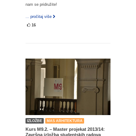
nam se pridružite!
... pročitaj više
16
IZLOŽBE
MAS ARHITEKTURA
Kurs M9.2. – Master projekat 2013/14:
Završna izložba studentskih radova