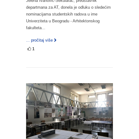
Jelena Ivanović-Šekularac, predstavnik
departmana za AT, donela je odluku o sledećim
nominacijama studentskih radova u ime
Univerziteta u Beogradu - Arhitektonskog
fakulteta...
... pročitaj više
1