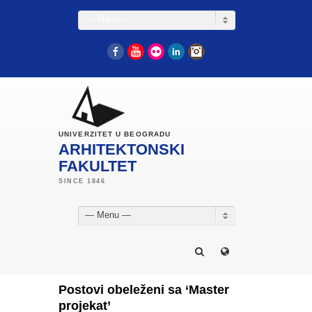
— Menu —
Facebook
YouTube
Flickr
LinkedIn
Instagram
UNIVERZITET U BEOGRADU
ARHITEKTONSKI
FAKULTET
— Menu —
Postovi obeleženi sa ‘Master
projekat’