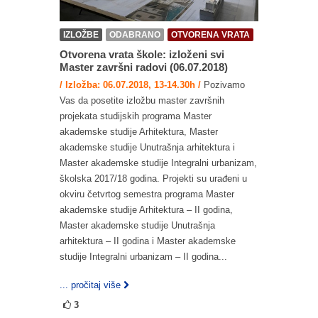
IZLOŽBE
ODABRANO
OTVORENA VRATA
Otvorena vrata škole: izloženi svi
Master završni radovi (06.07.2018)
/ Izložba: 06.07.2018, 13-14.30h /
Pozivamo
Vas da posetite izložbu master završnih
projekata studijskih programa Master
akademske studije Arhitektura, Master
akademske studije Unutrašnja arhitektura i
Master akademske studije Integralni urbanizam,
školska 2017/18 godina. Projekti su urađeni u
okviru četvrtog semestra programa Master
akademske studije Arhitektura – II godina,
Master akademske studije Unutrašnja
arhitektura – II godina i Master akademske
studije Integralni urbanizam – II godina...
... pročitaj više
3