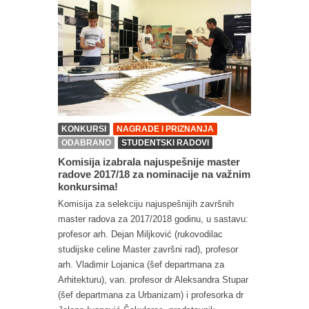
KONKURSI
NAGRADE I PRIZNANJA
ODABRANO
STUDENTSKI RADOVI
Komisija izabrala najuspešnije master
radove 2017/18 za nominacije na važnim
konkursima!
Komisija za selekciju najuspešnijih završnih
master radova za 2017/2018 godinu, u sastavu:
profesor arh. Dejan Miljković (rukovodilac
studijske celine Master završni rad), profesor
arh. Vladimir Lojanica (šef departmana za
Arhitekturu), van. profesor dr Aleksandra Stupar
(šef departmana za Urbanizam) i profesorka dr