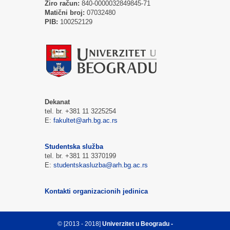
Žiro račun:
840-0000032849845-71
Matični broj:
07032480
PIB:
100252129
Dekanat
tel. br. +381 11 3225254
E:
fakultet@arh.bg.ac.rs
Studentska služba
tel. br. +381 11 3370199
E:
studentskasluzba@arh.bg.ac.rs
Kontakti organizacionih jedinica
© [2013 - 2018]
Univerzitet u Beogradu -