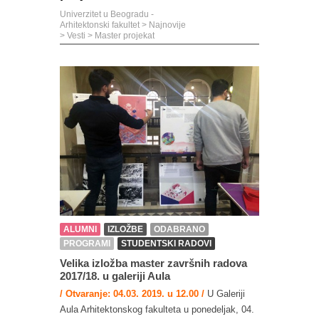
Univerzitet u Beogradu -
Arhitektonski fakultet
>
Najnovije
>
Vesti
>
Master projekat
ALUMNI
IZLOŽBE
ODABRANO
PROGRAMI
STUDENTSKI RADOVI
Velika izložba master završnih radova
2017/18. u galeriji Aula
/ Otvaranje: 04.03. 2019. u 12.00 /
U Galeriji
Aula Arhitektonskog fakulteta u ponedeljak, 04.