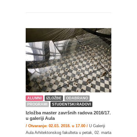
ALUMNI
IZLOŽBE
ODABRANO
PROGRAMI
STUDENTSKI RADOVI
Izložba master završnih radova 2016/17.
u galeriji Aula
/ Otvaranje: 02.03. 2018. u 17.00 /
U Galeriji
Aula Arhitektonskog fakulteta u petak, 02. marta