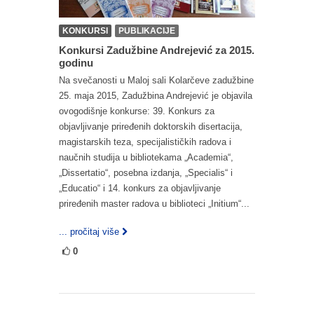
KONKURSI
PUBLIKACIJE
Konkursi Zadužbine Andrejević za 2015.
godinu
Na svečanosti u Maloj sali Kolarčeve zadužbine
25. maja 2015, Zadužbina Andrejević je objavila
ovogodišnje konkurse: 39. Konkurs za
objavljivanje priređenih doktorskih disertacija,
magistarskih teza, specijalističkih radova i
naučnih studija u bibliotekama „Academia“,
„Dissertatio“, posebna izdanja, „Specialis“ i
„Educatio“ i 14. konkurs za objavljivanje
priređenih master radova u biblioteci „Initium“...
... pročitaj više
0