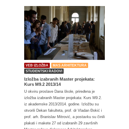
VEB IZLOŽBA
MAS ARHITEKTURA
STUDENTSKI RADOVI
Izložba izabranih Master projekata:
Kurs M9.2 2013/14
U okviru proslave Dana škole, priređena je
izložba izabranih Master projekata: Kurs M9.2.
iz akademske 2013/2014. godine. Izložbu su
otvorili Dekan fakulteta, prof. dr Vladan Đokić i
prof. arh. Branislav Mitrović, a postavku su činili
plakati i makete 27 od izabranih 29 završnih