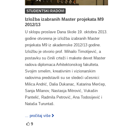
STUDENTSKI RADOVI
Izložba izabranih Master projekata M9
2012/13
U sklopu proslave Dana škole 19. oktobra 2013.
godine otvorena je izložba izabranih Master
projekata M9 iz akademske 2012/13 godine.
Izložbu je otvorio prof. Mihailo Timotijević, a
postavku su činili crteži i makete devet Master
radova diplomaca Arhitektonskog fakulteta.
Svojim smelim, kreativnim i vizionarskim
radovima predstavili su se sledeći učesnici:
Milica Andrić, Dalia Dukanac, Katarina Merćep,
Sanja Milanov, Nastasja Mitrović, Vukašin
Pantelić, Radmila Petrović, Ana Todosijević i
Nataša Turuntaš.
... pročitaj više
9