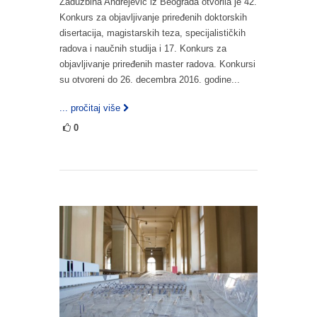
Zadužbina Andrejević iz Beograda otvorila je 42.
Konkurs za objavljivanje priređenih doktorskih
disertacija, magistarskih teza, specijalističkih
radova i naučnih studija i 17. Konkurs za
objavljivanje priređenih master radova. Konkursi
su otvoreni do 26. decembra 2016. godine...
... pročitaj više
0