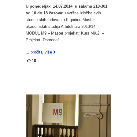
U ponedeljak, 14.07.2014, u salama 218-301
od 10 do 18 časova
: završna izložba svih
studentskih radova za II godinu Master
akademskih studija Arhitektura 2013/14.
MODUL M9 – Master projekat: Kurs M9.2. –
Projekat. Dobrodošli!
... pročitaj više
10