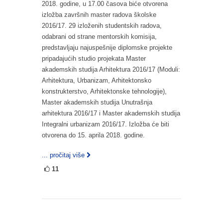
2018. godine, u 17.00 časova biće otvorena
izložba završnih master radova školske
2016/17. 29 izloženih studentskih radova,
odabrani od strane mentorskih komisija,
predstavljaju najuspešnije diplomske projekte
pripadajućih studio projekata Master
akademskih studija Arhitektura 2016/17 (Moduli:
Arhitektura, Urbanizam, Arhitektonsko
konstrukterstvo, Arhitektonske tehnologije),
Master akademskih studija Unutrašnja
arhitektura 2016/17 i Master akademskih studija
Integralni urbanizam 2016/17. Izložba će biti
otvorena do 15. aprila 2018. godine.
... pročitaj više
11