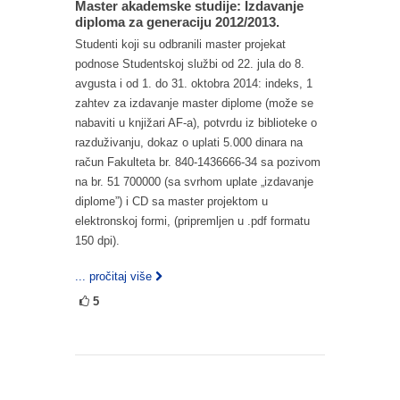
Master akademske studije: Izdavanje
diploma za generaciju 2012/2013.
Studenti koji su odbranili master projekat
podnose Studentskoj službi od 22. jula do 8.
avgusta i od 1. do 31. oktobra 2014: indeks, 1
zahtev za izdavanje master diplome (može se
nabaviti u knjižari AF‐a), potvrdu iz biblioteke o
razduživanju, dokaz o uplati 5.000 dinara na
račun Fakulteta br. 840‐1436666‐34 sa pozivom
na br. 51 700000 (sa svrhom uplate „izdavanje
diplome”) i CD sa master projektom u
elektronskoj formi, (pripremljen u .pdf formatu
150 dpi).
... pročitaj više
5