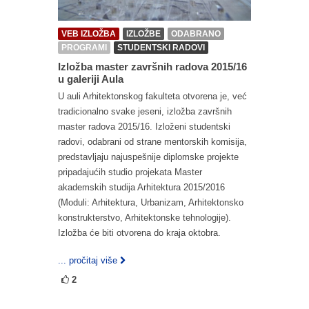
VEB IZLOŽBA
IZLOŽBE
ODABRANO
PROGRAMI
STUDENTSKI RADOVI
Izložba master završnih radova 2015/16
u galeriji Aula
U auli Arhitektonskog fakulteta otvorena je, već
tradicionalno svake jeseni, izložba završnih
master radova 2015/16. Izloženi studentski
radovi, odabrani od strane mentorskih komisija,
predstavljaju najuspešnije diplomske projekte
pripadajućih studio projekata Master
akademskih studija Arhitektura 2015/2016
(Moduli: Arhitektura, Urbanizam, Arhitektonsko
konstrukterstvo, Arhitektonske tehnologije).
Izložba će biti otvorena do kraja oktobra.
... pročitaj više
2