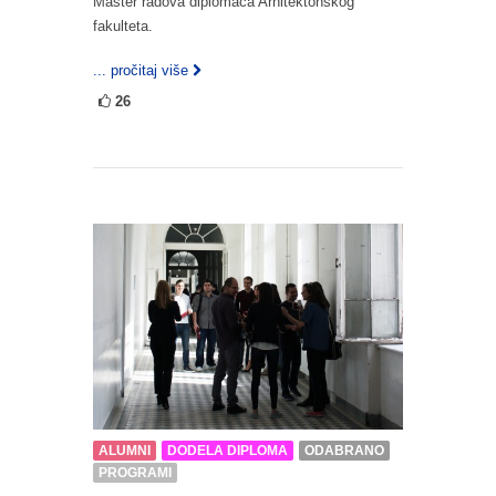
Master radova diplomaca Arhitektonskog
fakulteta.
... pročitaj više
26
ALUMNI
DODELA DIPLOMA
ODABRANO
PROGRAMI