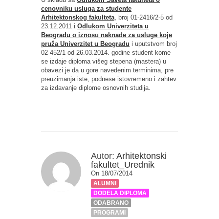
cenovniku usluga za studente
Arhitektonskog fakulteta
, broj 01-2416/2-5 od
23.12.2011 i
Odlukom Univerziteta u
Beogradu o iznosu naknade za usluge koje
pruža Univerzitet u Beogradu
i uputstvom broj
02-452/1 od 26.03.2014. godine student kome
se izdaje diploma višeg stepena (mastera) u
obavezi je da u gore navedenim terminima, pre
preuzimanja iste, podnese istovremeno i zahtev
za izdavanje diplome osnovnih studija.
Autor:
Arhitektonski
fakultet_Urednik
On 18/07/2014
ALUMNI
DODELA DIPLOMA
ODABRANO
PROGRAMI