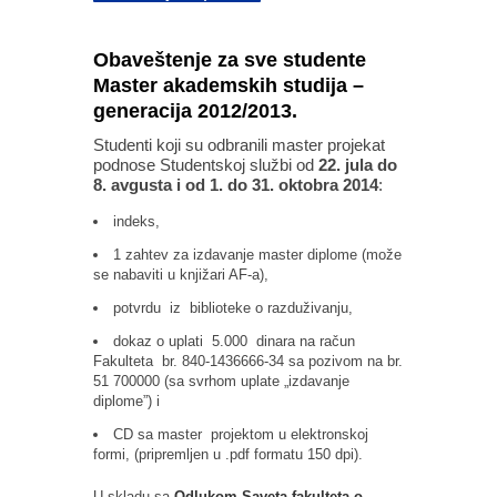
Obaveštenje za sve studente
Master akademskih studija –
generacija 2012/2013.
Studenti koji su odbranili master projekat
podnose Studentskoj službi od
22. jula do
8. avgusta i od 1. do 31. oktobra 2014
:
indeks,
1 zahtev za izdavanje master diplome (može
se nabaviti u knjižari AF‐a),
potvrdu iz biblioteke o razduživanju,
dokaz o uplati 5.000 dinara na račun
Fakulteta br. 840‐1436666‐34 sa pozivom na br.
51 700000 (sa svrhom uplate „izdavanje
diplome”) i
CD sa master projektom u elektronskoj
formi, (pripremljen u .pdf formatu 150 dpi).
U skladu sa
Odlukom Saveta fakulteta o