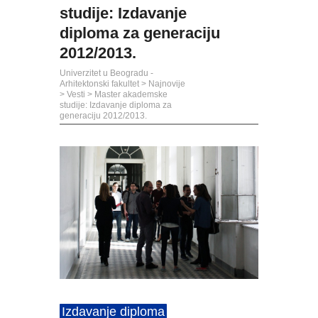
studije: Izdavanje
diploma za generaciju
2012/2013.
Univerzitet u Beogradu -
Arhitektonski fakultet
>
Najnovije
>
Vesti
>
Master akademske
studije: Izdavanje diploma za
generaciju 2012/2013.
Izdavanje diploma