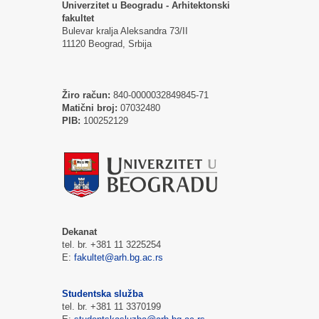
Univerzitet u Beogradu - Arhitektonski
fakultet
Bulevar kralja Aleksandra 73/II
11120 Beograd, Srbija
Žiro račun:
840-0000032849845-71
Matični broj:
07032480
PIB:
100252129
Dekanat
tel. br. +381 11 3225254
E:
fakultet@arh.bg.ac.rs
Studentska služba
tel. br. +381 11 3370199