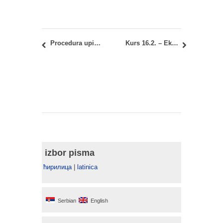
Procedura upisa u prvu godinu studija 2014/15 Arhitektonskog fakulteta: PRVI DAN
Kurs 16.2. – Ekonomika + Kurs 16.3. – Regulativa + Kurs 22.2. – Organizacija: Rezultati i zapisnici
izbor pisma
ћирилица
|
latinica
Serbian
English