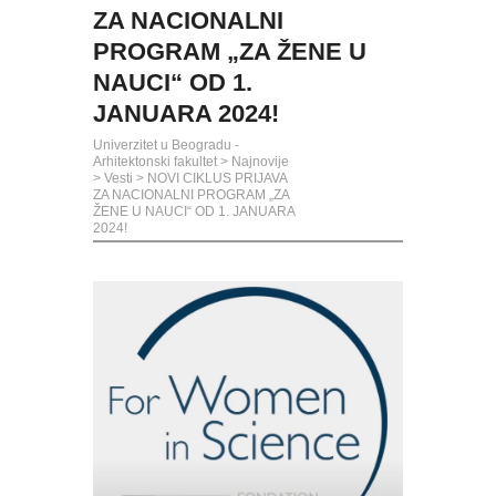
ZA NACIONALNI
PROGRAM „ZA ŽENE U
NAUCI“ OD 1.
JANUARA 2024!
Univerzitet u Beogradu -
Arhitektonski fakultet
>
Najnovije
>
Vesti
>
NOVI CIKLUS PRIJAVA
ZA NACIONALNI PROGRAM „ZA
ŽENE U NAUCI“ OD 1. JANUARA
2024!