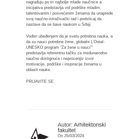
nagrađuju po tri najbolje mlade naučnice a
inicijativa predstavlja vid podrške mladim,
talentovanim i posvećenim ženama da unaprede
svoj naučno-istraživački rad i podsticaj da
nastave da se bave naukom u Srbiji.
Vođen ubeđenjem da je svetu potrebna nauka, a
da su nauci potrebne žene, globalni L’Oréal-
UNESKO program “Za žene u nauci””
predstavlja referentnu tačku za međunarodno
naučno dostignuće i neprocenjiv izvor
motivacije, podrške i inspiracije ženama u
oblasti nauke.
PRIJAVITE SE
Autor:
Arhitektonski
fakultet
On 25/03/2024