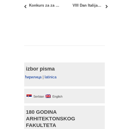
Konkurs za za najbolji naučno-istraživački i stručni rad studenata za 2023. godinu
VIII Dan Italijanskog Dizajna u Beogradu
izbor pisma
ћирилица
|
latinica
Serbian
English
180 GODINA
ARHITEKTONSKOG
FAKULTETA