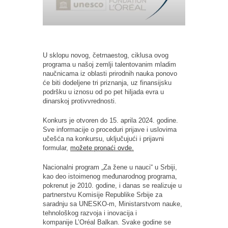
U sklopu novog, četrnaestog, ciklusa ovog
programa u našoj zemlji talentovanim mladim
naučnicama iz oblasti prirodnih nauka ponovo
će biti dodeljene tri priznanja, uz finansijsku
podršku u iznosu od po pet hiljada evra u
dinarskoj protivvrednosti.
Konkurs je otvoren do 15. aprila 2024. godine.
Sve informacije o proceduri prijave i uslovima
učešća na konkursu, uključujući i prijavni
formular,
možete pronaći ovde.
Nacionalni program „Za žene u nauci“ u Srbiji,
kao deo istoimenog međunarodnog programa,
pokrenut je 2010. godine, i danas se realizuje u
partnerstvu Komisije Republike Srbije za
saradnju sa UNESKO-m, Ministarstvom nauke,
tehnološkog razvoja i inovacija i
kompanije L’Oréal Balkan. Svake godine se