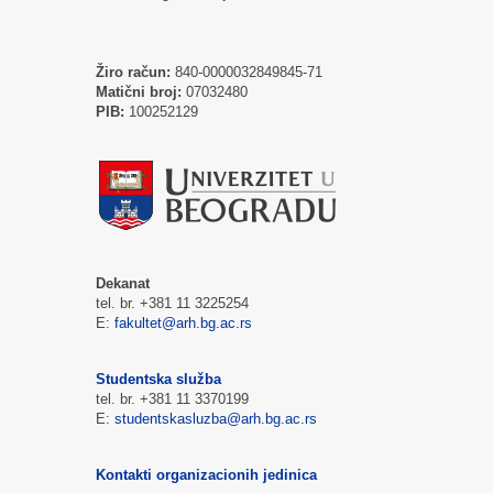
Žiro račun:
840-0000032849845-71
Matični broj:
07032480
PIB:
100252129
Dekanat
tel. br. +381 11 3225254
E:
fakultet@arh.bg.ac.rs
Studentska služba
tel. br. +381 11 3370199
E:
studentskasluzba@arh.bg.ac.rs
Kontakti organizacionih jedinica