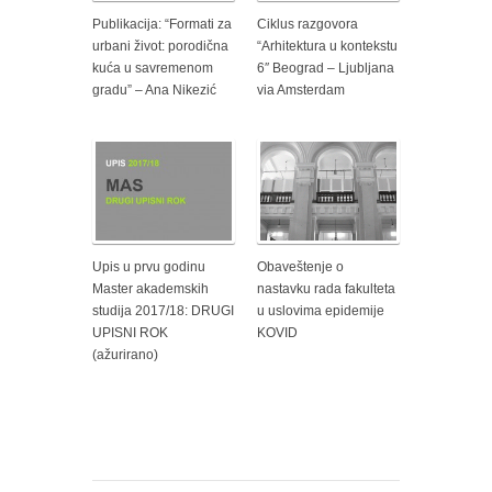
Publikacija: “Formati za
Ciklus razgovora
urbani život: porodična
“Arhitektura u kontekstu
kuća u savremenom
6″ Beograd – Ljubljana
gradu” – Ana Nikezić
via Amsterdam
Upis u prvu godinu
Obaveštenje o
Master akademskih
nastavku rada fakulteta
studija 2017/18: DRUGI
u uslovima epidemije
UPISNI ROK
KOVID
(ažurirano)