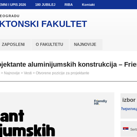
EMNI I UPIS 2026
180 JUBILEJ
RIBA
Kontakt
 BEOGRADU
KTONSKI
FAKULTET
ZAPOSLENI
O FAKULTETU
NAJNOVIJE
ojektante aluminijumskih konstrukcija – Fri
>
Najnovije
>
Vesti
>
Otvorene pozicije za projektante
izbor
ћирилиц
Serb