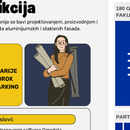
180 
FAKU
PART