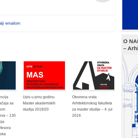
lji emailom
O NAM
– Arh
ncija
Upis u prvu godinu
Otvorena vrata
ačaja sa
Master akademskih
Arhitektonskog fakulteta
bom
studija 2019/20
za master studije – 4. jul
ova – 130
2019.
nja
ofesora
roka