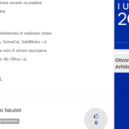
tvera vezanih za projekat
kat
itektonske ili mašinske struke
, SchueCal, SolidWorks i sl.
istim ili sličnim pozicijama
 Ms Office i sl.
Otvor
Arhit
.
i fakultet
DABRANO
0