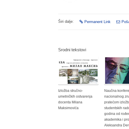
Širi dalje:
Permanent Link
Poša
Srodni tekstovi
Izložba stručno-
Naučna konfere
umetničkih ostvarenja
nacionalnog zn
docenta Milana
pratećom izlož
Maksimovića
studentskih rad
godina od rođe
akademika i pr
Aleksandra De