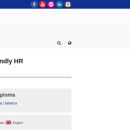
Facebook
YouTube
Flickr
LinkedIn
Instagram
endly HR
 pisma
а
|
latinica
ian
English