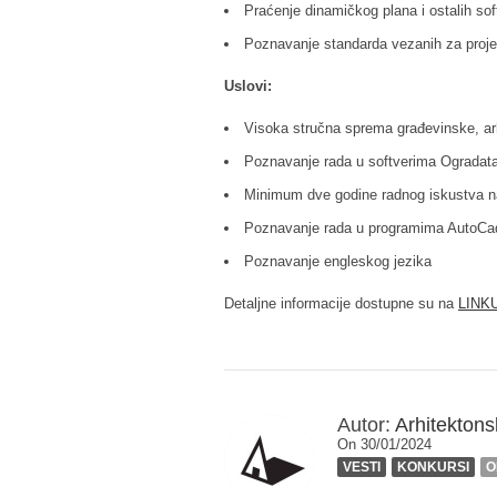
Praćenje dinamičkog plana i ostalih sof
Poznavanje standarda vezanih za proje
Uslovi:
Visoka stručna sprema građevinske, arh
Poznavanje rada u softverima Ogradata
Minimum dve godine radnog iskustva na 
Poznavanje rada u programima AutoCad,
Poznavanje engleskog jezika
Detaljne informacije dostupne su na
LINKU
Autor:
Arhitektonsk
On 30/01/2024
VESTI
KONKURSI
O