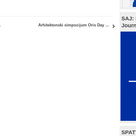
SAJ: 
Journ
kat našeg studenta
Arhitektonski simpozijum Oris Day – utorak, 6. februar 2024. godine u Zagrebu
SPAT