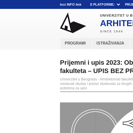
brzi INFO link
E PLATFORME:
PRIJ
UNIVERZITET U
ARHITE
PROGRAMI
ISTRAŽIVANJA
Prijemni i upis 2023: Ob
fakulteta – UPIS BEZ P
Univerzitet u Beogradu - Arhitektonski fakultet
nastavak studija i prelaz studenata sa drug
potrebna za upis