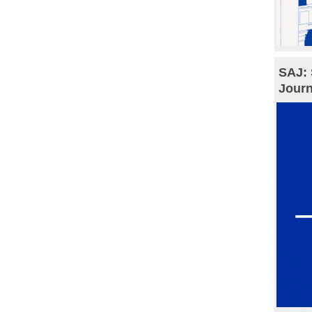
SAJ: 
Journ