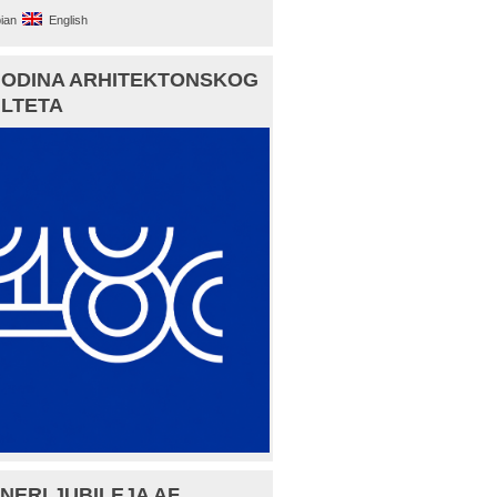
ian
English
GODINA ARHITEKTONSKOG
LTETA
NERI JUBILEJA AF