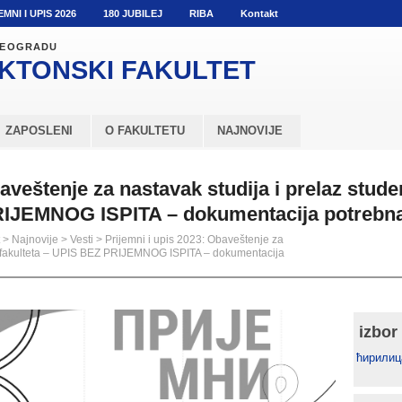
EMNI I UPIS 2026
180 JUBILEJ
RIBA
Kontakt
 BEOGRADU
KTONSKI
FAKULTET
ZAPOSLENI
O FAKULTETU
NAJNOVIJE
aveštenje za nastavak studija i prelaz stud
RIJEMNOG ISPITA – dokumentacija potrebna
>
Najnovije
>
Vesti
>
Prijemni i upis 2023: Obaveštenje za
ih fakulteta – UPIS BEZ PRIJEMNOG ISPITA – dokumentacija
izbor
ћирилиц