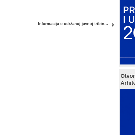
Informacija o održanoj javnoj tribini: Testiranje instrumenata integralnog teritorijalnog razvoja u Srbiji – strategije i projekti
Otvor
Arhit