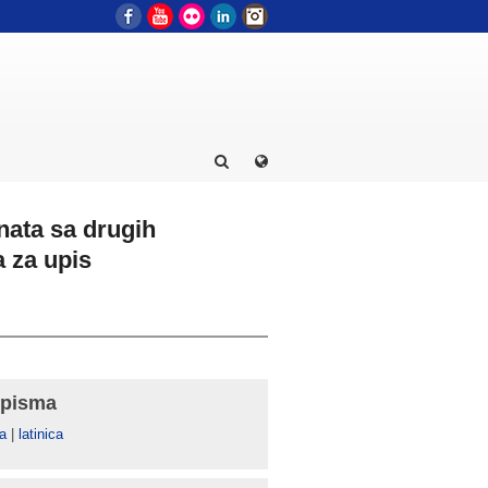
Facebook
YouTube
Flickr
LinkedIn
Instagram
enata sa drugih
 za upis
 pisma
а
|
latinica