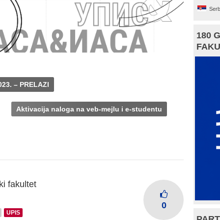
Serb
180 
FAKU
023. – PRELAZI
Aktivacija naloga na veb-mejlu i e-studentu
i fakultet
0
UPIS
PART