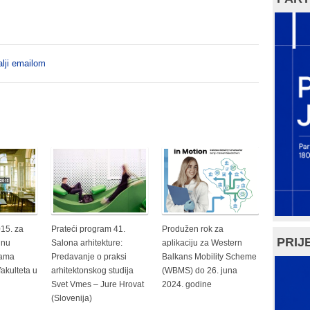
lji emailom
015. za
Prateći program 41.
Produžen rok za
PRIJE
inu
Salona arhitekture:
aplikaciju za Western
rama
Predavanje o praksi
Balkans Mobility Scheme
fakulteta u
arhitektonskog studija
(WBMS) do 26. juna
Svet Vmes – Jure Hrovat
2024. godine
(Slovenija)