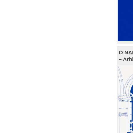
O NAM
– Arh