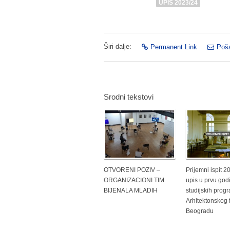
UPIS 2023/24
Širi dalje:
Permanent Link
Poša
Srodni tekstovi
OTVORENI POZIV –
Prijemni ispit 2
ORGANIZACIONI TIM
upis u prvu god
BIJENALA MLADIH
studijskih prog
Arhitektonskog 
Beogradu