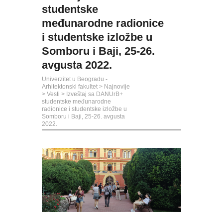
studentske
međunarodne radionice
i studentske izložbe u
Somboru i Baji, 25-26.
avgusta 2022.
Univerzitet u Beogradu -
Arhitektonski fakultet
>
Najnovije
>
Vesti
>
Izveštaj sa DANUrB+
studentske međunarodne
radionice i studentske izložbe u
Somboru i Baji, 25-26. avgusta
2022.