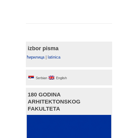
izbor pisma
ћирилица
|
latinica
Serbian
English
180 GODINA
ARHITEKTONSKOG
FAKULTETA