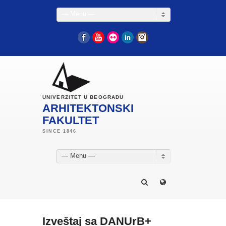
— Menu —
Facebook
YouTube
Flickr
LinkedIn
Instagram
UNIVERZITET U BEOGRADU
ARHITEKTONSKI
FAKULTET
— Menu —
Izveštaj sa DANUrB+