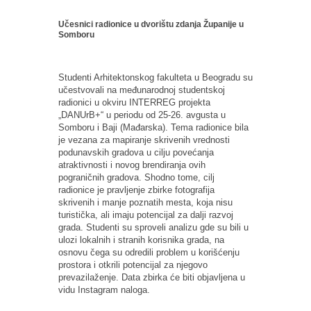
Učesnici radionice u dvorištu zdanja Županije u
Somboru
Studenti Arhitektonskog fakulteta u Beogradu su
učestvovali na međunarodnoj studentskoj
radionici u okviru INTERREG projekta
„DANUrB+“ u periodu od 25-26. avgusta u
Somboru i Baji (Mađarska). Tema radionice bila
je vezana za mapiranje skrivenih vrednosti
podunavskih gradova u cilju povećanja
atraktivnosti i novog brendiranja ovih
pograničnih gradova. Shodno tome, cilj
radionice je pravljenje zbirke fotografija
skrivenih i manje poznatih mesta, koja nisu
turistička, ali imaju potencijal za dalji razvoj
grada. Studenti su sproveli analizu gde su bili u
ulozi lokalnih i stranih korisnika grada, na
osnovu čega su odredili problem u korišćenju
prostora i otkrili potencijal za njegovo
prevazilaženje. Data zbirka će biti objavljena u
vidu Instagram naloga.