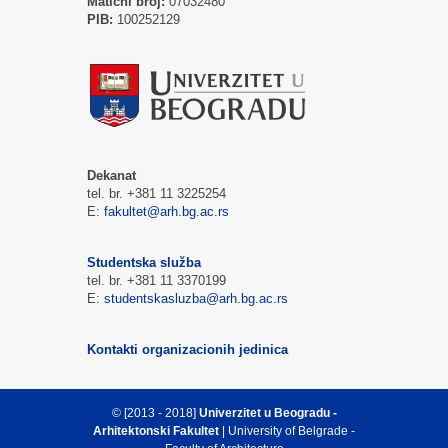
Matični broj:
07032480
PIB:
100252129
Dekanat
tel. br. +381 11 3225254
E:
fakultet@arh.bg.ac.rs
Studentska služba
tel. br. +381 11 3370199
E:
studentskasluzba@arh.bg.ac.rs
Kontakti organizacionih jedinica
© [2013 - 2018]
Univerzitet u Beogradu -
Arhitektonski Fakultet
| University of Belgrade -