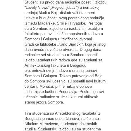
Studenti su prvog dana radionice posetili izložbu
“Lovely Views”(„Pogledi ljubavi“) u nemačkoj
srednjoj školi u Baji, diskutovali i razmenili
utiske o budućnosti ovog pograničnog područja
između Mađarske, Srbije i Hrvatske. Pre toga
su u Somboru zajedno sa nastavnim osobljem
fakulteta postavili izložbu sopstvenih radova u
Somboru i Golupcu u izložbenoj dvorani
Gradske biblioteke „Karlo Bijelicki“, koja je istog
dana uveče i svečano otvorena. Drugog dana
radionice svi studenti su u Somboru posetili
izložbu studentskih radova gde su studenti sa
Arhitektonskog fakulteta u Beogradu
prezentovali svoje radove o urbanoj obnovi
Sombora i Golupca. Tokom putovanja od Baje
do Sombora svi učesnici su posetili novi kulturni
centar u Mohaču, primer urbane obnove
industrijske baštine Podunavlja. Posle toga svi
učesnici radionice su imali kulturni obilazak
starog jezgra Sombora.
Tim studenata sa Arhitektonskog fakulteta iz
Beograda je imao deset članova, na čelu sa
Nikolom Mitrovićem, studentom doktorskih
studija. Studentsku izložbu su sa studentima