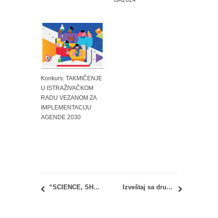
OA2024
Konkurs: TAKMIČENJE
U ISTRAŽIVAČKOM
RADU VEZANOM ZA
IMPLEMENTACIJU
AGENDE 2030
“SCIENCE, SHE SAYS! AWARD”
Izveštaj sa druge DANUrB+ međunarodne konferencije u Somboru i Baji, 26-27. avgusta 2022.