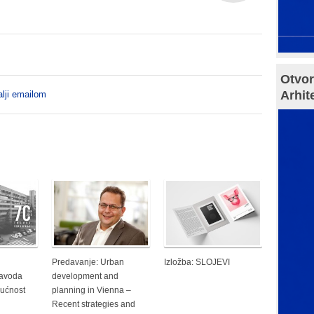
Otvor
Arhit
lji emailom
Predavanje: Urban
Izložba: SLOJEVI
zavoda
development and
ućnost
planning in Vienna –
Recent strategies and