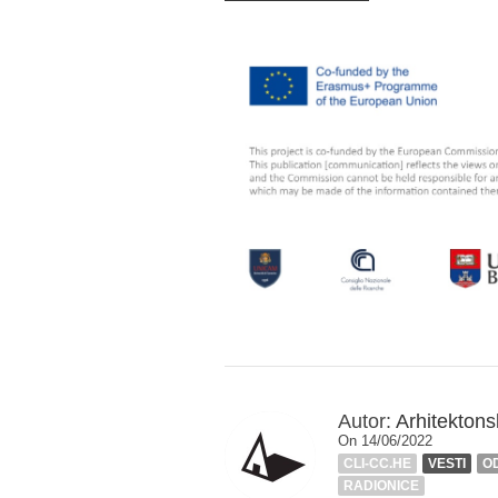
Autor:
Arhitektonsk
On 14/06/2022
CLI-CC.HE
VESTI
O
RADIONICE