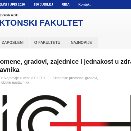
EMNI I UPIS 2026
180 JUBILEJ
RIBA
Kontakt
 BEOGRADU
KTONSKI
FAKULTET
ZAPOSLENI
O FAKULTETU
NAJNOVIJE
mene, gradovi, zajednice i jednakost u zdra
tavnika
>
Najnovije
>
Vesti
>
CliCCHE – Klimatske promene, gradovi,
za obuku nastavnika