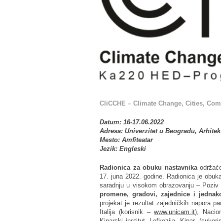
CliCCHE – Climate Change, Cities, Com
Datum: 16-17.06.2022
Adresa: Univerzitet u Beogradu, Arhitekt
Mesto: Amfiteatar
Jezik: Engleski
Radionica za obuku nastavnika
održaće
17. juna 2022. godine. Radionica je ob
saradnju u visokom obrazovanju – Poziv 
promene, gradovi, zajednice i jednako
projekat je rezultat zajedničkih napora pa
Italija (korisnik –
www.unicam.it
), Nacio
Kiparski institut, Lefkozija, Kipar, (sukor