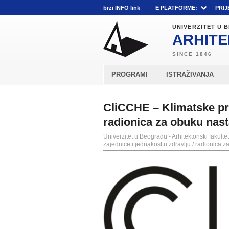
brzi INFO link
E PLATFORME:
PRIJ
UNIVERZITET U
ARHITE
PROGRAMI
ISTRAŽIVANJA
CliCCHE – Klimatske pro
radionica za obuku nas
Univerzitet u Beogradu - Arhitektonski fakultet
zajednice i jednakost u zdravlju / radionica 