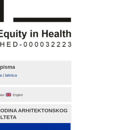
 pisma
а
|
latinica
ian
English
GODINA ARHITEKTONSKOG
LTETA