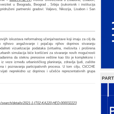
iverzitet u Beogradu, Beograd , Srbija (sukorisnik i institucija
 pridruženi partnerski gradovi: Valjevo, Nikozija, Lisabon i San
novijih iskustava neformalnog učenja/nastave koji imaju za cilj da
ju njihovo angažovanje i pojačaju njihov doprinos stvaranju
daliteti vizuelizacije podataka (virtuelna, mešovita i proširena
 urbanih simulacija biće korišćeni za stvaranje novih mogućnosti
rađanima da steknu prenosive veštine kao što je kompleksno i
i iz veze između urbanističkog planiranja, zdravlja ljudi, zaštite
ena i poznavanja participativnih procesa. U tom cilju, CliCCHE
vijati neprekidno uz doprinos i učešće reprezentativnih grupa
PART
ts/search/details/2021-1-IT02-KA220-HED-000032223