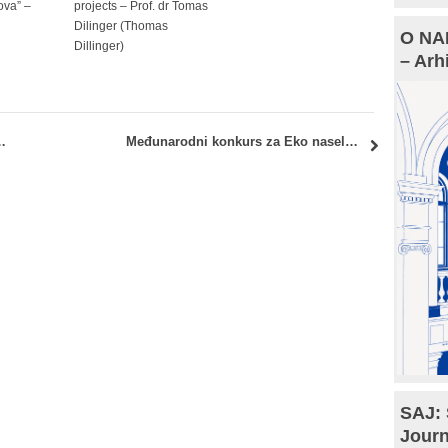
ova” –
projects – Prof. dr Tomas
Dilinger (Thomas
O NAM
Dillinger)
– Arh
URSU NEWH GREEN VOICE DESIGN COMPETITION
Međunarodni konkurs za Eko naselje u Petrovaradinu
SAJ: 
Journ