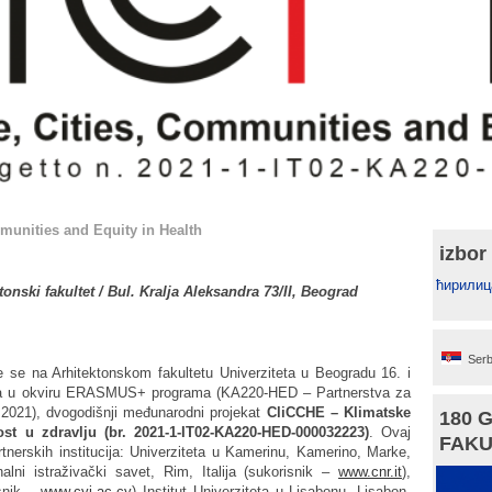
munities and Equity in Health
izbor
ћирилиц
onski fakultet / Bul. Kralja Aleksandra 73/II, Beograd
Serb
 se na Arhitektonskom fakultetu Univerziteta u Beogradu 16. i
uka u okviru ERASMUS+ programa (KA220-HED – Partnerstva za
2021), dvogodišnji međunarodni projekat
CliCCHE – Klimatske
180 
st u zdravlju (br. 2021-1-IT02-KA220-HED-000032223)
. Ovaj
FAKU
rtnerskih institucija: Univerziteta u Kamerinu, Kamerino, Marke,
nalni istraživački savet, Rim, Italija (sukorisnik –
www.cnr.it
),
isnik –
www.cyi.ac.cy
) Institut Univerziteta u Lisabonu, Lisabon,