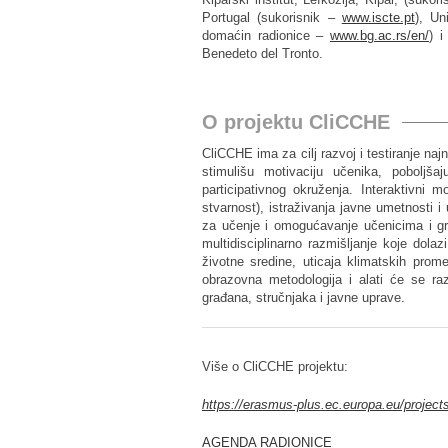
Portugal (sukorisnik –
www.iscte.pt
), Un
domaćin radionice –
www.bg.ac.rs/en/
) i
Benedeto del Tronto.
O projektu CliCCHE
CliCCHE ima za cilj razvoj i testiranje naj
stimulišu motivaciju učenika, poboljša
participativnog okruženja. Interaktivni mo
stvarnost), istraživanja javne umetnosti i
za učenje i omogućavanje učenicima i g
multidisciplinarno razmišljanje koje dolaz
životne sredine, uticaja klimatskih prom
obrazovna metodologija i alati će se raz
građana, stručnjaka i javne uprave.
Više o CliCCHE projektu:
https://erasmus-plus.ec.europa.eu/projec
AGENDA RADIONICE