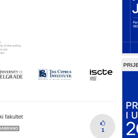
PRIJE
i fakultet
DABRANO
1