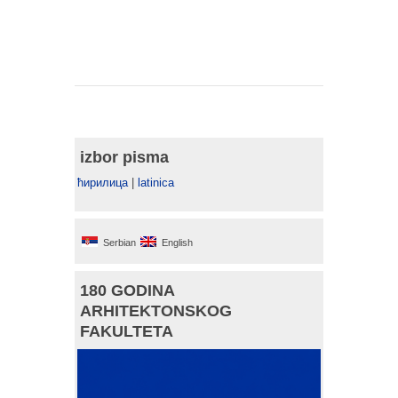
izbor pisma
ћирилица
|
latinica
Serbian
English
180 GODINA
ARHITEKTONSKOG
FAKULTETA