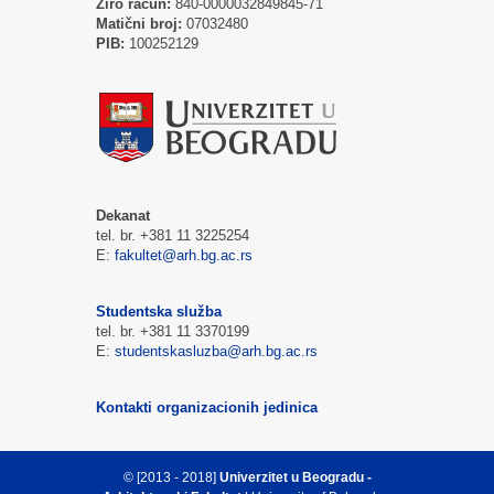
Žiro račun:
840-0000032849845-71
Matični broj:
07032480
PIB:
100252129
Dekanat
tel. br. +381 11 3225254
E:
fakultet@arh.bg.ac.rs
Studentska služba
tel. br. +381 11 3370199
E:
studentskasluzba@arh.bg.ac.rs
Kontakti organizacionih jedinica
© [2013 - 2018]
Univerzitet u Beogradu -