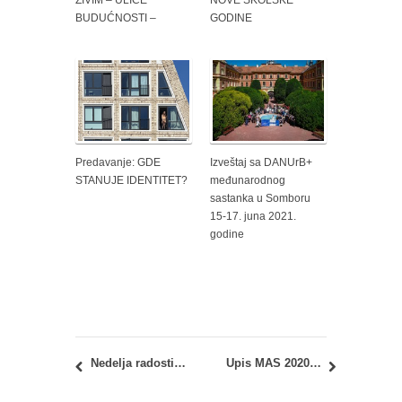
BUDUĆNOSTI –
GODINE
Predavanje: GDE
Izveštaj sa DANUrB+
STANUJE IDENTITET?
međunarodnog
sastanka u Somboru
15-17. juna 2021.
godine
Nedelja radosti i humanosti – studenti vraćaju osmehe na lice
Upis MAS 2020/21 drugi upisni rok – spisak prijavljenih kandidata