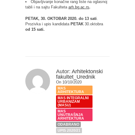
Objavljivanje konačne rang liste na oglasnoj
tabli i na sajtu Fakulteta
arh.bg.ac.rs
.
PETAK,
3
0. OKTOBAR 2020. do 13 sati
.
Prozivka i upis kandidata
PETAK
30.oktobra
od 15 sati.
Autor:
Arhitektonski
fakultet_Urednik
On 10/10/2020
MAS
ARHITEKTURA
MAS INTEGRALNI
URBANIZAM
(MASU)
MAS
UNUTRAŠNJA
ARHITEKTURA
ODABRANO
UPIS 2020/21