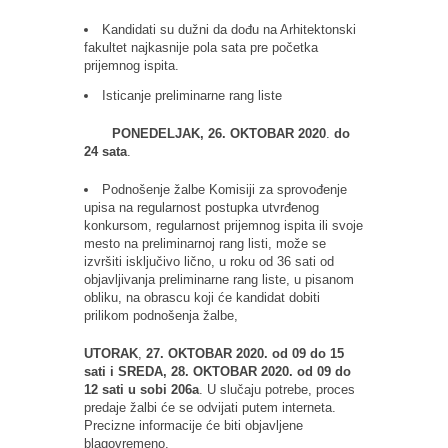
Kandidati su dužni da dođu na Arhitektonski
fakultet najkasnije pola sata pre početka
prijemnog ispita.
Isticanje preliminarne rang liste
PONEDELJAK, 26. OKTOBAR 2020
.
do
24 sata
.
Podnošenje žalbe Komisiji za sprovođenje
upisa na regularnost postupka utvrđenog
konkursom, regularnost prijemnog ispita ili svoje
mesto na preliminarnoj rang listi, može se
izvršiti isključivo lično, u roku od 36 sati od
objavljivanja preliminarne rang liste, u pisanom
obliku, na obrascu koji će kandidat dobiti
prilikom podnošenja žalbe,
UTORAK
,
27. OKTOBAR 2020.
od
09 do 15
sati i
SREDA,
28. OKTOBAR 2020.
od 09 do
12 sati u sobi 206a
. U slučaju potrebe, proces
predaje žalbi će se odvijati putem interneta.
Precizne informacije će biti objavljene
blagovremeno.