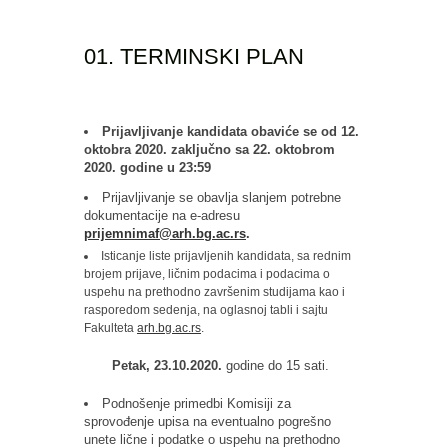
01. TERMINSKI PLAN
Prijavljivanje kandidata obaviće se
od 12.
oktobra 2020. zaključno sa 22. oktobrom
2020. godine u 23
:
59
Prijavljivanje se obavlja slanjem potrebne
dokumentacije na e-adresu
prijemnimaf
@
arh
.
bg
.
ac
.
rs
.
Isticanje liste prijavljenih kandidata, sa rednim
brojem prijave, ličnim podacima i podacima o
uspehu na prethodno završenim studijama kao i
rasporedom sedenja, na oglasnoj tabli i sajtu
Fakulteta
arh.bg.ac.rs
.
Petak, 23.10.2020
.
godine do 15 sati.
Podnošenje primedbi Komisiji za
sprovođenje upisa na eventualno pogrešno
unete lične i podatke o uspehu na prethodno