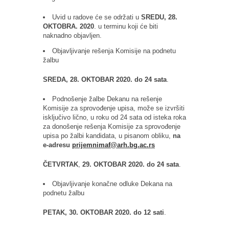
Uvid u radove će se održati u
SREDU, 28.
OKTOBRA. 2020
. u terminu koji će biti
naknadno objavljen.
Objavljivanje rešenja Komisije na podnetu
žalbu
SREDA,
28. OKTOBAR 2020. do 24 sata
.
Podnošenje žalbe Dekanu na rešenje
Komisije za sprovođenje upisa, može se izvršiti
isključivo lično, u roku od 24 sata od isteka roka
za donošenje rešenja Komisije za sprovođenje
upisa po žalbi kandidata, u pisanom obliku,
na
e-adresu
prijemnimaf
@
arh
.
bg
.
ac
.
rs
ČETVRTAK
,
29. OKTOBAR 2020. do 24
sata
.
Objavljivanje konačne odluke Dekana na
podnetu žalbu
PETAK,
30
. OKTOBAR 2020. do 12 sati
.