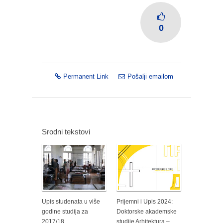
0
Permanent Link
Pošalji emailom
Srodni tekstovi
Upis studenata u više
Prijemni i Upis 2024:
godine studija za
Doktorske akademske
2017/18.
studije Arhitektura –