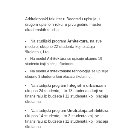
Arhitektonski fakultet u Beogradu upisuje u
drugom upisnom roku, u prvu godinu master
akademskih studija:
Na studijski program
Arhitektura
, na sve
module, ukupno 22 studenta koji plaćaju
školarinu, i to:
Na modul
Arhitektura
se upisuje ukupno 19
studenta koji plaćaju školarinu;
Na modul
Arhitektonske tehnologije
se upisuje
ukupno 3 studenta koji plaćaju školarinu;
Na studijski program
Integralni urbanizam
ukupno 24 studenta, i to 13 studenata koji se
finansiraju iz budžeta i 11 studenata koji plaćaju
školarinu.
Na studijski program
Unutrašnja arhitektura
ukupno 14 studenta, i to 3 studenta koji se
finansiraju iz budžeta i 11 studenata koji plaćaju
školarinu.