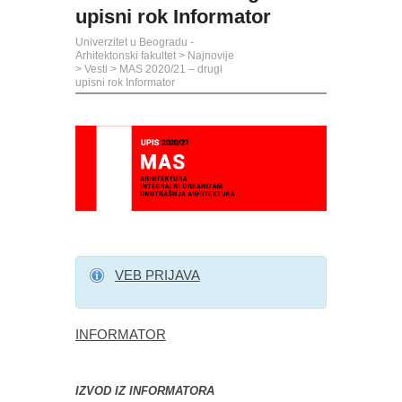
upisni rok Informator
Univerzitet u Beogradu -
Arhitektonski fakultet
>
Najnovije
>
Vesti
>
MAS 2020/21 – drugi
upisni rok Informator
VEB PRIJAVA
INFORMATOR
IZVOD IZ INFORMATORA