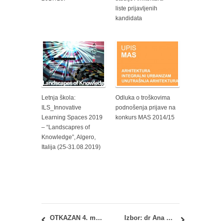
liste prijavljenih
kandidata
Letnja škola:
Odluka o troškovima
ILS_Innovative
podnošenja prijave na
Learning Spaces 2019
konkurs MAS 2014/15
– “Landscapres of
Knowledge”, Algero,
Italija (25-31.08.2019)
OTKAZAN 4. međunarodni kongres ODRŽIVA ARHITEKTURA – ENERGETSKA EFIKASNOST
Izbor: dr Ana Perić Momčilović, dipl.inž.arh.