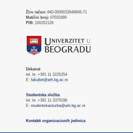
Žiro račun:
840-0000032849845-71
Matični broj:
07032480
PIB:
100252129
Dekanat
tel. br. +381 11 3225254
E:
fakultet@arh.bg.ac.rs
Studentska služba
tel. br. +381 11 3370199
E:
studentskasluzba@arh.bg.ac.rs
Kontakti organizacionih jedinica