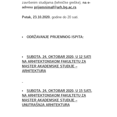
završenim studijama (tehničke greške),
na e-
adresu
prijemnimaf
@
arh
.
bg
.
ac
.
rs
.
Petak, 23.10.2020
.
godine do 20 sati.
ODRŽAVANJE PRIJEMNOG ISPITA:
SUBOTA, 24. OKTOBAR 2020, U 12 SATI
NA ARHITEKTONSKOM FAKULTETU ZA
MASTER AKADEMSKE STUDIJE –
ARHITEKTURA
SUBOTA, 24. OKTOBAR 2020, U 1
5
SATI
,
NA ARHITEKTONSKOM FAKULTETU ZA
MASTER AKADEMSKE STUDIJE –
UNUTRAŠNJA ARHITEKTURA