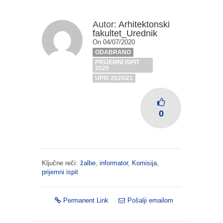
Autor:
Arhitektonski
fakultet_Urednik
On 04/07/2020
ODABRANO
PRIJEMNI ISPIT
2020
UPIS 2020/21
0
Ključne reči:
žalbe
,
informator
,
Komisija
,
prijemni ispit
Permanent Link
Pošalji emailom