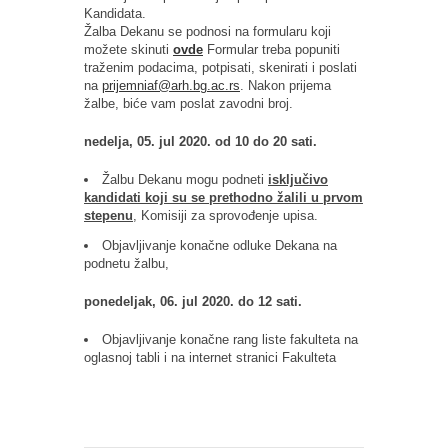
Kandidata.
Žalba Dekanu se podnosi na formularu koji
možete skinuti
ovde
Formular treba popuniti
traženim podacima, potpisati, skenirati i poslati
na
prijemniaf@arh.bg.ac.rs
. Nakon prijema
žalbe, biće vam poslat zavodni broj.
nedelja, 05. jul 2020. od 10 do 20 sati.
Žalbu Dekanu mogu podneti
isključivo
kandidati koji su se prethodno žalili u prvom
stepenu
, Komisiji za sprovođenje upisa.
Objavljivanje konačne odluke Dekana na
podnetu žalbu,
ponedeljak, 06. jul 2020. do 12 sati.
Objavljivanje konačne rang liste fakulteta na
oglasnoj tabli i na internet stranici Fakulteta