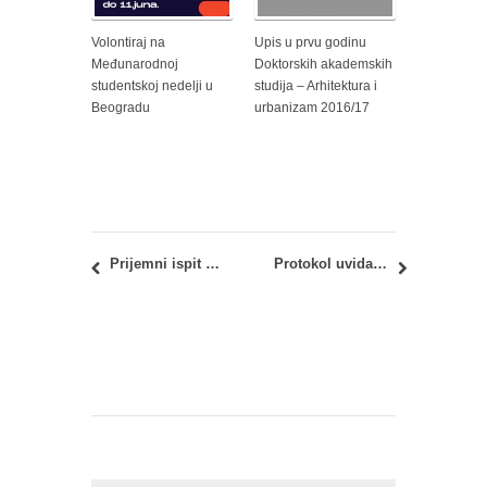
Volontiraj na
Upis u prvu godinu
Međunarodnoj
Doktorskih akademskih
studentskoj nedelji u
studija – Arhitektura i
Beogradu
urbanizam 2016/17
Prijemni ispit 2020: KONAČNI REZULTATI
Protokol uvida u radove