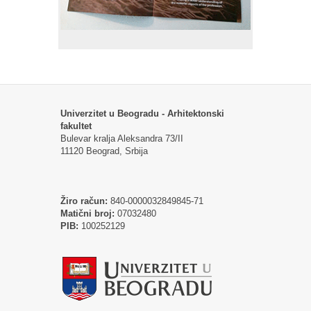
Univerzitet u Beogradu - Arhitektonski
fakultet
Bulevar kralja Aleksandra 73/II
11120 Beograd, Srbija
Žiro račun:
840-0000032849845-71
Matični broj:
07032480
PIB:
100252129