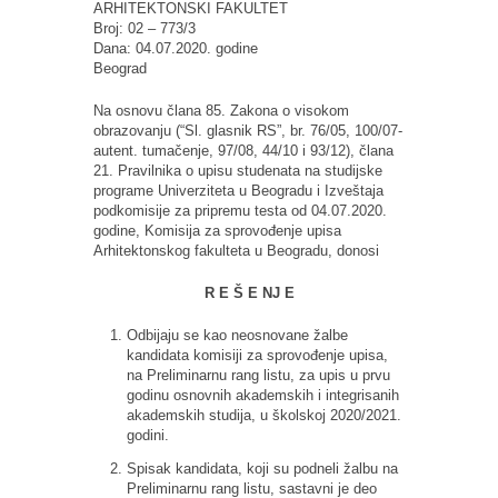
ARHITEKTONSKI FAKULTET
Broj: 02 – 773/3
Dana: 04.07.2020. godine
Beograd
Na osnovu člana 85. Zakona o visokom
obrazovanju (“Sl. glasnik RS”, br. 76/05, 100/07-
autent. tumačenje, 97/08, 44/10 i 93/12), člana
21. Pravilnika o upisu studenata na studijske
programe Univerziteta u Beogradu i Izveštaja
podkomisije za pripremu testa od 04.07.2020.
godine, Komisija za sprovođenje upisa
Arhitektonskog fakulteta u Beogradu, donosi
R E Š E NJ E
Odbijaju se kao neosnovane žalbe
kandidata komisiji za sprovođenje upisa,
na Preliminarnu rang listu, za upis u prvu
godinu osnovnih akademskih i integrisanih
akademskih studija, u školskoj 2020/2021.
godini.
Spisak kandidata, koji su podneli žalbu na
Preliminarnu rang listu, sastavni je deo