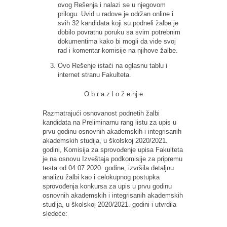
ovog Rešenja i nalazi se u njegovom
prilogu. Uvid u radove je održan online i
svih 32 kandidata koji su podneli žalbe je
dobilo povratnu poruku sa svim potrebnim
dokumentima kako bi mogli da vide svoj
rad i komentar komisije na njihove žalbe.
Ovo Rešenje istaći na oglasnu tablu i
internet stranu Fakulteta.
O b r a z l o ž e nj e
Razmatrajući osnovanost podnetih žalbi
kandidata na Preliminarnu rang listu za upis u
prvu godinu osnovnih akademskih i integrisanih
akademskih studija, u školskoj 2020/2021.
godini, Komisija za sprovođenje upisa Fakulteta
je na osnovu Izveštaja podkomisije za pripremu
testa od 04.07.2020. godine, izvršila detaljnu
analizu žalbi kao i celokupnog postupka
sprovođenja konkursa za upis u prvu godinu
osnovnih akademskih i integrisanih akademskih
studija, u školskoj 2020/2021. godini i utvrdila
sledeće: