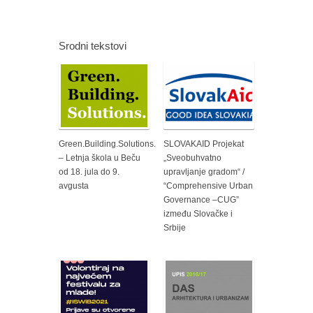
Srodni tekstovi
Green.Building.Solutions.
SLOVAKAID Projekat
– Letnja škola u Beču
„Sveobuhvatno
od 18. jula do 9.
upravljanje gradom“ /
avgusta
“Comprehensive Urban
Governance –CUG”
između Slovačke i
Srbije