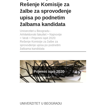
Rešenje Komisije za
žalbe za sprovođenje
upisa po podnetim
žalbama kandidata
Univerzitet u Beogradu -
Arhitektonski fakultet
>
Najnovije
>
Vesti
>
Prijemni ispit 2020:
Rešenje Komisije za žalbe za
sprovođenje upisa po podnetim
žalbama kandidata
UNIVERZITET U BEOGRADU