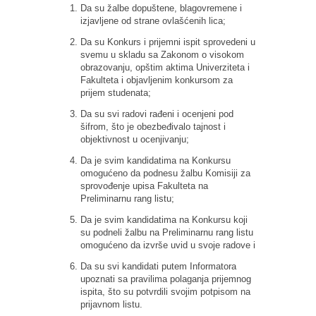
Da su žalbe dopuštene, blagovremene i
izjavljene od strane ovlašćenih lica;
Da su Konkurs i prijemni ispit sprovedeni u
svemu u skladu sa Zakonom o visokom
obrazovanju, opštim aktima Univerziteta i
Fakulteta i objavljenim konkursom za
prijem studenata;
Da su svi radovi rađeni i ocenjeni pod
šifrom, što je obezbeđivalo tajnost i
objektivnost u ocenjivanju;
Da je svim kandidatima na Konkursu
omogućeno da podnesu žalbu Komisiji za
sprovođenje upisa Fakulteta na
Preliminarnu rang listu;
Da je svim kandidatima na Konkursu koji
su podneli žalbu na Preliminarnu rang listu
omogućeno da izvrše uvid u svoje radove i
Da su svi kandidati putem Informatora
upoznati sa pravilima polaganja prijemnog
ispita, što su potvrdili svojim potpisom na
prijavnom listu.