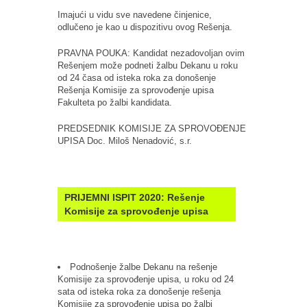
Imajući u vidu sve navedene činjenice,
odlučeno je kao u dispozitivu ovog Rešenja.
PRAVNA POUKA: Kandidat nezadovoljan ovim
Rešenjem može podneti žalbu Dekanu u roku
od 24 časa od isteka roka za donošenje
Rešenja Komisije za sprovođenje upisa
Fakulteta po žalbi kandidata.
PREDSEDNIK KOMISIJE ZA SPROVOĐENJE
UPISA Doc. Miloš Nenadović, s.r.
PRIJEMNI ISPIT 2020: Rešenje
Komisije za sprovođenje upisa
Podnošenje žalbe Dekanu na rešenje
Komisije za sprovođenje upisa, u roku od 24
sata od isteka roka za donošenje rešenja
Komisije za sprovođenje upisa po žalbi