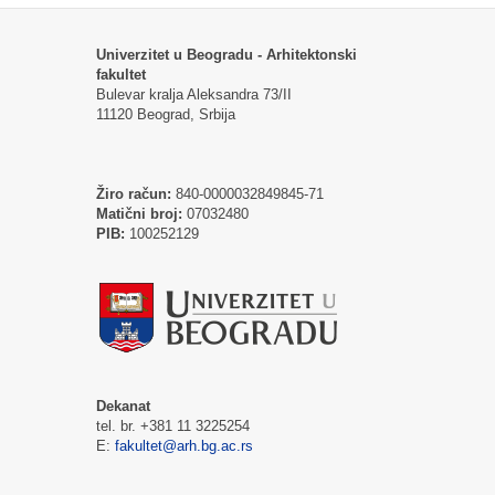
Univerzitet u Beogradu - Arhitektonski
fakultet
Bulevar kralja Aleksandra 73/II
11120 Beograd, Srbija
Žiro račun:
840-0000032849845-71
Matični broj:
07032480
PIB:
100252129
Dekanat
tel. br. +381 11 3225254
E:
fakultet@arh.bg.ac.rs