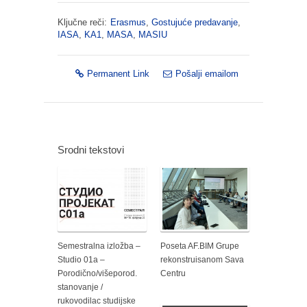
Ključne reči:
Erasmus
,
Gostujuće predavanje
,
IASA
,
KA1
,
MASA
,
MASIU
Permanent Link
Pošalji emailom
Srodni tekstovi
Semestralna izložba –
Poseta AF.BIM Grupe
Studio 01a –
rekonstruisanom Sava
Porodično/višeporod.
Centru
stanovanje /
rukovodilac studijske