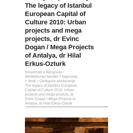
The legacy of Istanbul
European Capital of
Culture 2010: Urban
projects and mega
projects, dr Evinc
Dogan / Mega Projects
of Antalya, dr Hilal
Erkus-Ozturk
Univerzitet u Beogradu -
Arhitektonski fakultet
>
Najnovije
>
Vesti
>
Gostujuće predavanje:
The legacy of Istanbul European
Capital of Culture 2010: Urban
projects and mega projects, dr
Evinc Dogan / Mega Projects of
Antalya, dr Hilal Erkus-Ozturk