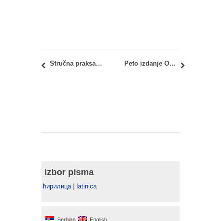
Stručna praksa GO Čukarica
Peto izdanje Onlajn sajma zapošljavanja
izbor pisma
ћирилица
|
latinica
Serbian
English