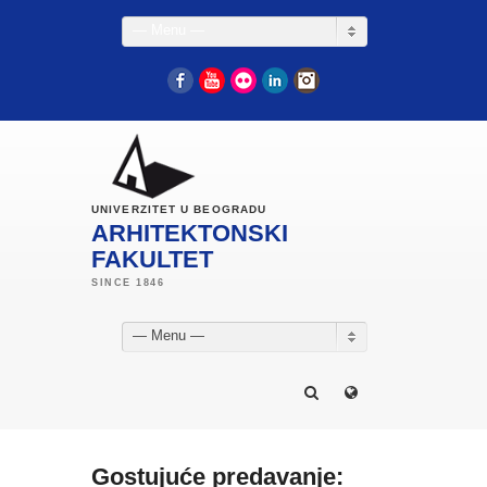
— Menu —
Facebook
YouTube
Flickr
LinkedIn
Instagram
UNIVERZITET U BEOGRADU
ARHITEKTONSKI
FAKULTET
— Menu —
Gostujuće predavanje: