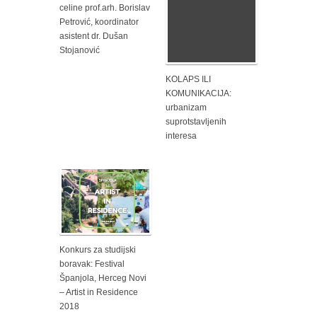
celine prof.arh. Borislav
Petrović, koordinator
asistent dr. Dušan
Stojanović
KOLAPS ILI
KOMUNIKACIJA:
urbanizam
suprotstavljenih
interesa
Konkurs za studijski
boravak: Festival
Španjola, Herceg Novi
– Artist in Residence
2018