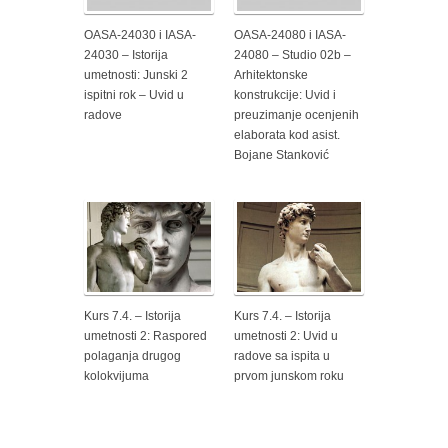
OASA-24030 i IASA-
OASA-24080 i IASA-
24030 – Istorija
24080 – Studio 02b –
umetnosti: Junski 2
Arhitektonske
ispitni rok – Uvid u
konstrukcije: Uvid i
radove
preuzimanje ocenjenih
elaborata kod asist.
Bojane Stanković
Kurs 7.4. – Istorija
Kurs 7.4. – Istorija
umetnosti 2: Raspored
umetnosti 2: Uvid u
polaganja drugog
radove sa ispita u
kolokvijuma
prvom junskom roku