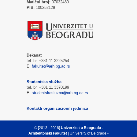
Matični broj:
07032480
PIB:
100252129
Dekanat
tel. br. +381 11 3225254
E:
fakultet@arh.bg.ac.rs
Studentska služba
tel. br. +381 11 3370199
E:
studentskasluzba@arh.bg.ac.rs
Kontakti organizacionih jedinica
© [2013 - 2018]
Univerzitet u Beogradu -
Arhitektonski Fakultet
| University of Belgrade -