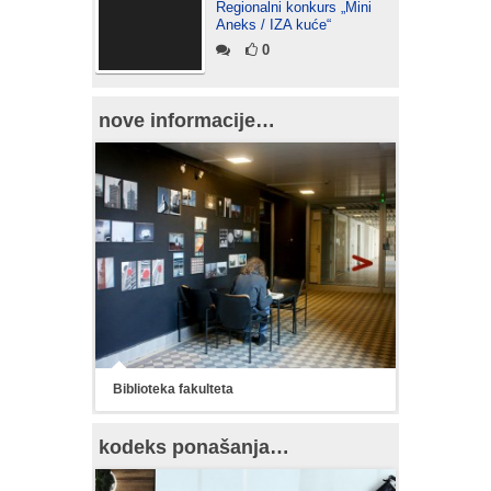
Regionalni konkurs „Mini
Aneks / IZA kuće“
0
nove informacije…
Biblioteka fakulteta
kodeks ponašanja…