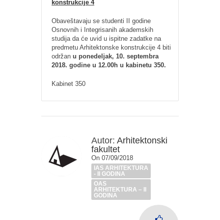
konstrukcije 4
Obaveštavaju se studenti II godine
Osnovnih i Integrisanih akademskih
studija da će uvid u ispitne zadatke na
predmetu Arhitektonske konstrukcije 4 biti
održan
u ponedeljak, 10. septembra
2018. godine u 12.00h u kabinetu 350.
Kabinet 350
Autor:
Arhitektonski
fakultet
On 07/09/2018
IAS ARHITEKTURA
- II GODINA
OAS
ARHITEKTURA – II
GODINA