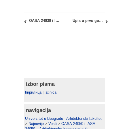
OASA-24030 i IASA-24030 – Istorija umetnosti: Oktobarski ispitni rok – Uvid u radove
Upis u prvu godinu Master akademskih studija 2018/19
izbor pisma
ћирилица
|
latinica
navigacija
Univerzitet u Beogradu - Arhitektonski fakultet
>
Najnovije
>
Vesti
>
OASA-24050 i IASA-
24050 – Arhitektonske konstrukcije 4: