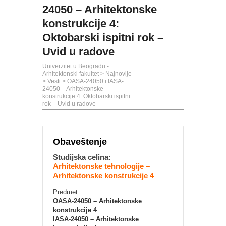
24050 – Arhitektonske
konstrukcije 4:
Oktobarski ispitni rok –
Uvid u radove
Univerzitet u Beogradu -
Arhitektonski fakultet
>
Najnovije
>
Vesti
>
OASA-24050 i IASA-
24050 – Arhitektonske
konstrukcije 4: Oktobarski ispitni
rok – Uvid u radove
Obaveštenje
Studijska celina:
Arhitektonske tehnologije –
Arhitektonske konstrukcije 4
Predmet:
OASA-24050 – Arhitektonske
konstrukcije 4
IASA-24050 – Arhitektonske