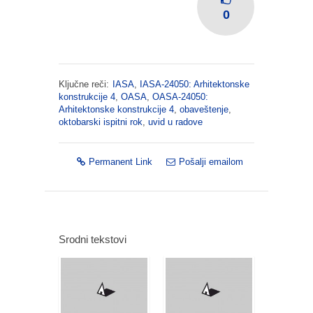
0
Ključne reči:
IASA
,
IASA-24050: Arhitektonske
konstrukcije 4
,
OASA
,
OASA-24050:
Arhitektonske konstrukcije 4
,
obaveštenje
,
oktobarski ispitni rok
,
uvid u radove
Permanent Link
Pošalji emailom
Srodni tekstovi