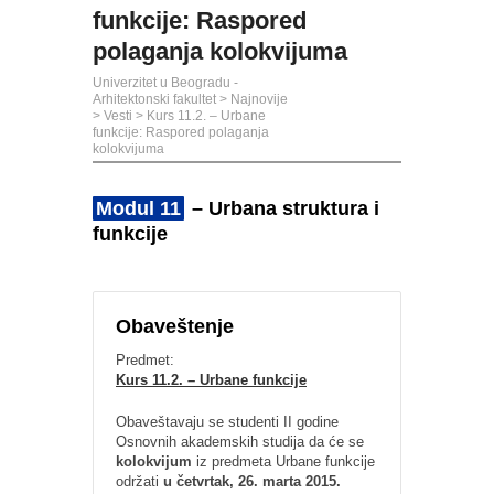
funkcije: Raspored
polaganja kolokvijuma
Univerzitet u Beogradu -
Arhitektonski fakultet
>
Najnovije
>
Vesti
>
Kurs 11.2. – Urbane
funkcije: Raspored polaganja
kolokvijuma
Modul 11
– Urbana struktura i
funkcije
Obaveštenje
Predmet:
Kurs 11.2. – Urbane funkcije
Obaveštavaju se studenti II godine
Osnovnih akademskih studija da će se
kolokvijum
iz predmeta Urbane funkcije
održati
u četvrtak, 26. marta 2015.