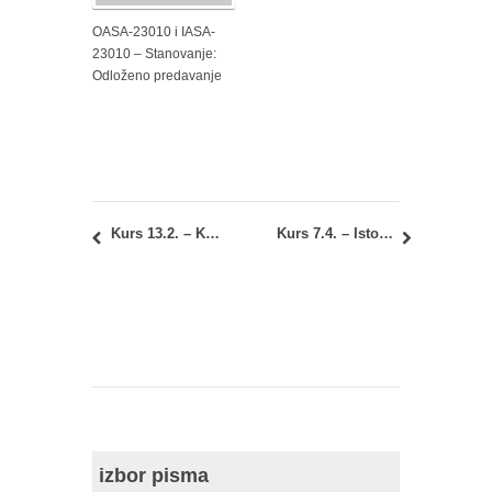
OASA-23010 i IASA-
23010 – Stanovanje:
Odloženo predavanje
Kurs 13.2. – Konstruktivne karakteristike primenjenih materijala: Praktikum za metalne konstrukcije
Kurs 7.4. – Istorija umetnosti 2: Raspored polaganja prvog kolokvijuma
izbor pisma