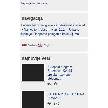
ћирилица
|
latinica
navigacija
Univerzitet u Beogradu - Arhitektonski fakultet
>
Najnovije
>
Vesti
>
Kurs 11.2. – Urbane
funkcije: Raspored polaganja kolokvijuma
Serbian
English
najnovije vesti
Evropski program
Erazmus +KA131 –
projekti razmene
studenata
0
STUDENTSKA STRUČNA
PRAKSA
0