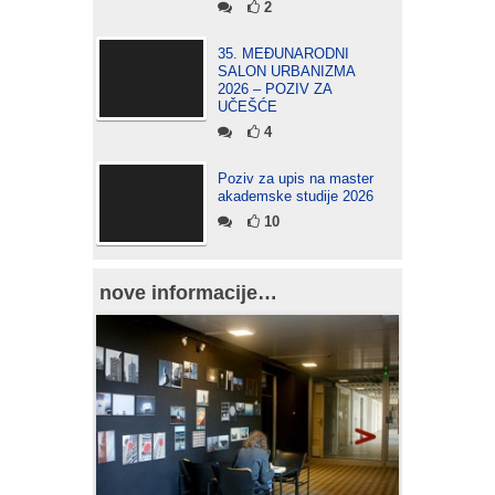
2
35. MEĐUNARODNI
SALON URBANIZMA
2026 – POZIV ZA
UČEŠĆE
4
Poziv za upis na master
akademske studije 2026
10
nove informacije…