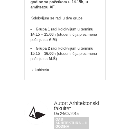
godine sa početkom u 14.15h, u
amfiteatru AF
.
Kolokvijum se radi u dve grupe:
Grupa 1
radi kolokvijum u terminu
14.15 – 15.00h
(studenti čija prezimena
počinju sa
A-M
)
Grupa 2
radi kolokvijum u terminu
15.15 – 16.00h
(studenti čija prezimena
počinju sa
M-Š
)
Iz kabineta
Autor:
Arhitektonski
fakultet
On 24/03/2015
OAS
ARHITEKTURA – II
GODINA