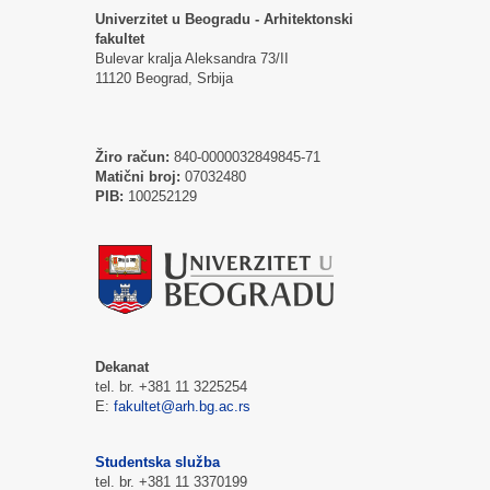
Univerzitet u Beogradu - Arhitektonski
fakultet
Bulevar kralja Aleksandra 73/II
11120 Beograd, Srbija
Žiro račun:
840-0000032849845-71
Matični broj:
07032480
PIB:
100252129
Dekanat
tel. br. +381 11 3225254
E:
fakultet@arh.bg.ac.rs
Studentska služba
tel. br. +381 11 3370199