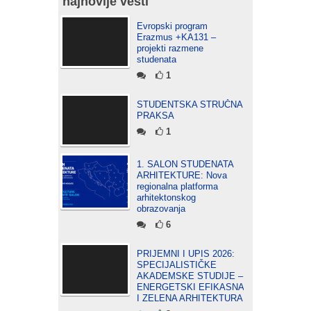
najnovije vesti
Evropski program
Erazmus +KA131 –
projekti razmene
studenata
1
STUDENTSKA STRUČNA
PRAKSA
1
1. SALON STUDENATA
ARHITEKTURE: Nova
regionalna platforma
arhitektonskog
obrazovanja
6
PRIJEMNI I UPIS 2026:
SPECIJALISTIČKE
AKADEMSKE STUDIJE –
ENERGETSKI EFIKASNA
I ZELENA ARHITEKTURA