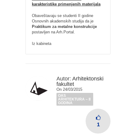
karakteristike primenjenih materijala
Obaveštavaju se studenti II godine
Osnovnih akademskih studija da je
Praktikum za metalne konstrukcije
postavljen na Arh.Portal.
Iz kabineta
Autor:
Arhitektonski
fakultet
On 24/03/2015
OAS
ARHITEKTURA – II
GODINA
1