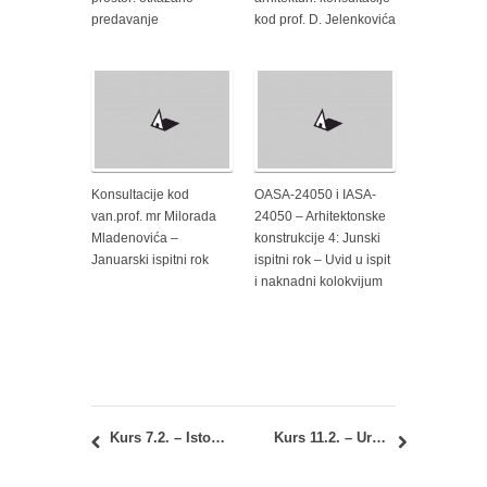
predavanje
kod prof. D. Jelenkovića
Konsultacije kod
OASA-24050 i IASA-
van.prof. mr Milorada
24050 – Arhitektonske
Mladenovića –
konstrukcije 4: Junski
Januarski ispitni rok
ispitni rok – Uvid u ispit
i naknadni kolokvijum
Kurs 7.2. – Istorija arhitekture i naseljavanja 2: Prvi kolokvijum
Kurs 11.2. – Urbane funkcije: Raspored polaganja kolokvijuma