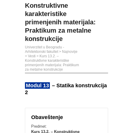
Konstruktivne
karakteristike
primenjenih materijala:
Praktikum za metalne
konstrukcije
Univerzitet u Beogradu -
Arhitektonski fakultet
>
Najnovije
>
Vesti
>
Kurs 13.2. –
Konstruktivne karakteristike
primenjenih materijala: Praktikum
za metalne konstrukcije
Modul 13
– Statika konstrukcija
2
Obaveštenje
Predmet:
Kurs 13.2. – Konstruktivne