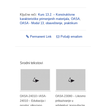
Ključne reči:
Kurs 13.2. – Konstruktivne
karakteristike primenjenih materijala
,
OASA
,
OASA - Modul 13
,
obaveštenje
,
praktikum
Permanent Link
Pošalji emailom
Srodni tekstovi
OASA-24010 i IASA-
OASA-23080 – Likovno
24010 – Edukacija i
prikazivanje u
prostor: otkazano
arhitekturi: konsultacije