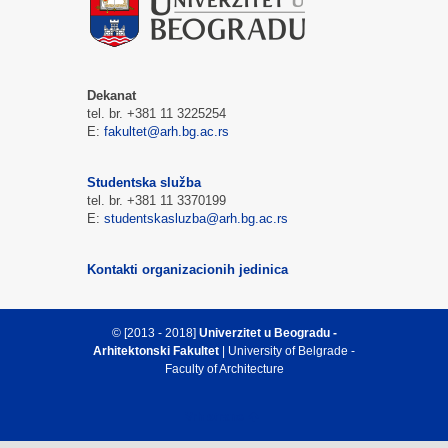
Dekanat
tel. br. +381 11 3225254
E:
fakultet@arh.bg.ac.rs
Studentska služba
tel. br. +381 11 3370199
E:
studentskasluzba@arh.bg.ac.rs
Kontakti organizacionih jedinica
© [2013 - 2018]
Univerzitet u Beogradu -
Arhitektonski Fakultet
| University of Belgrade -
Faculty of Architecture
Vrh strane