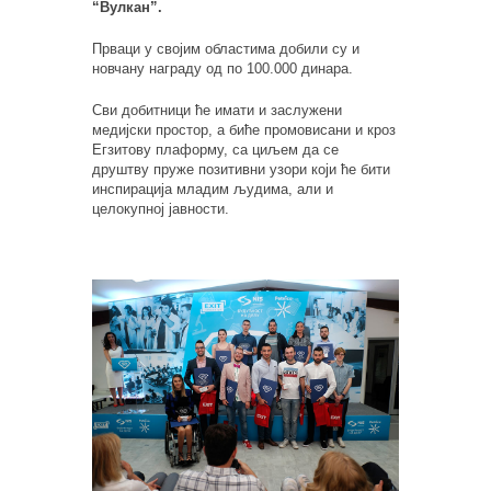
“Вулкан”.
Прваци у својим областима добили су и
новчану награду од по 100.000 динара.
Сви добитници ће имати и заслужени
медијски простор, а биће промовисани и кроз
Егзитову плаформу, са циљем да се
друштву пруже позитивни узори који ће бити
инспирација младим људима, али и
целокупној јавности.