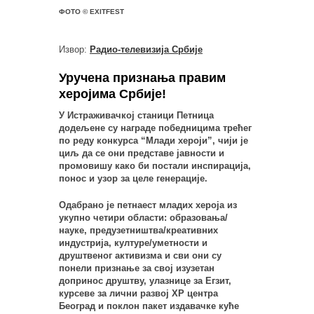
ФОТО © EXITFEST
Извор:
Радио-телевизија Србије
Уручена признања правим
херојима Србије!
У Истраживачкој станици Петница
додељене су награде победницима трећег
по реду конкурса “Млади хероји”, чији је
циљ да се они представе јавности и
промовишу како би постали инспирација,
понос и узор за целе генерације.
Одабрано је петнаест младих хероја из
укупно четири области: образовања/
науке, предузетништва/креативних
индустрија, културе/уметности и
друштвеног активизма и сви они су
понели признање за свој изузетан
допринос друштву, улазнице за Егзит,
курсеве за лични развој XP центра
Београд и поклон пакет издавачке куће