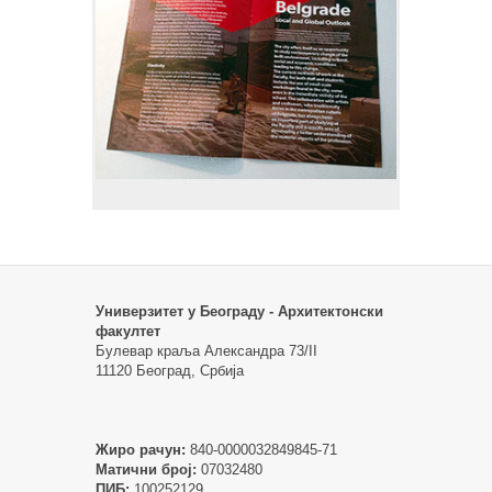
Универзитет у Београду - Архитектонски
факултет
Булевар краља Александра 73/II
11120 Београд, Србија
Жиро рачун:
840-0000032849845-71
Матични број:
07032480
ПИБ:
100252129