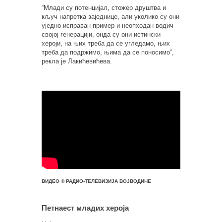
“Млади су потенцијал, стожер друштва и
кључ напретка заједнице, али уколико су они
уједно исправан пример и неопходан водич
својој генерацији, онда су они истински
хероји, на њих треба да се угледамо, њих
треба да подржимо, њима да се поносимо”,
рекла је Лакићевићева.
ВИДЕО © РАДИО-ТЕЛЕВИЗИЈА ВОЈВОДИНЕ
Петнаест младих хероја