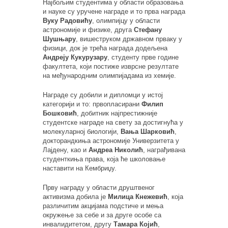
Најбољим студентима у области образовања
и науке су уручене награде и то прва награда
Вуку Радовићу
, олимпијцу у области
астрономије и физике, друга
Стефану
Шушњару
, вишеструком државном прваку у
физици, док је трећа награда додељена
Андреју Кукурузару
, студенту прве године
факултета, који постиже изврсне резултате
на међународним олимпијадама из хемије.
Награде су добили и дипломци у истој
категорији и то: првопласирани
Филип
Бошковић
, добитник најпрестижније
студентске награде на свету за достигнућа у
молекуларној биологији,
Вања Шарковић
,
докторандкиња астрономије Универзитета у
Лајдену, као и
Андреа Николић
, награђивана
студенткиња права, која ће школовање
наставити на Кембриџу.
Прву награду у области друштвеног
активизма добила је
Милица Кнежевић
, која
различитим акцијама подстиче и мења
окружење за себе и за друге особе са
инвалидитетом, другу
Тамара Којић
,