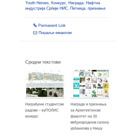
Youth Heroes
,
Конкурс
,
Награда
,
Нафтна
индустрија Србије НИС
,
Петница
,
признање
Permanent Link
Пошаљи емаилом
Сродни текстови
Награђени студентски
Награде и признања
радови – еуПОЛИС
за Архитектонски
конкурс
факултет на 30.
међународном салону
урбанизма у Нишу