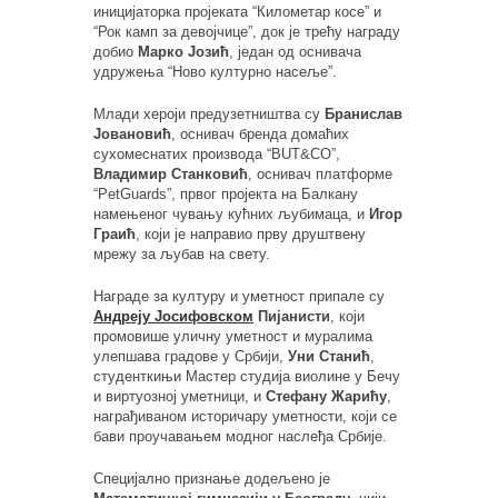
иницијаторка пројеката “Километар косе” и
“Рок камп за девојчице”, док је трећу награду
добио
Марко Јозић
, један од оснивача
удружења “Ново културно насеље”.
Млади хероји предузетништва су
Бранислав
Јовановић
, оснивач бренда домаћих
сухомеснатих производа “BUT&CO”,
Владимир Станковић
, оснивач платформе
“PetGuards”, првог пројекта на Балкану
намењеног чувању кућних љубимаца, и
Игор
Граић
, који је направио прву друштвену
мрежу за љубав на свету.
Награде за културу и уметност припале су
Андреју Јосифовском
Пијанисти
, који
промовише уличну уметност и муралима
улепшава градове у Србији,
Уни Станић
,
студенткињи Мастер студија виолине у Бечу
и виртуозној уметници, и
Стефану Жарићу
,
награђиваном историчару уметности, који се
бави проучавањем модног наслеђа Србије.
Специјално признање додељено је