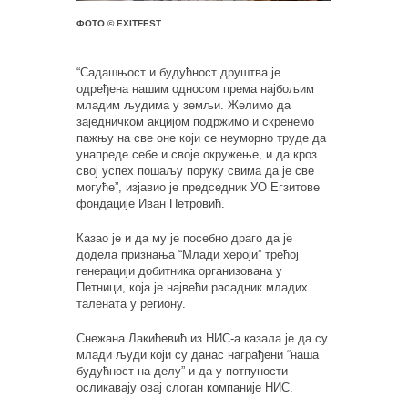
ФОТО © EXITFEST
“Садашњост и будућност друштва је
одређена нашим односом према најбољим
младим људима у земљи. Желимо да
заједничком акцијом подржимо и скренемо
пажњу на све оне који се неуморно труде да
унапреде себе и своје окружење, и да кроз
свој успех пошаљу поруку свима да је све
могуће”, изјавио је председник УО Егзитове
фондације Иван Петровић.
Казао је и да му је посебно драго да је
додела признања “Млади хероји” трећој
генерацији добитника организована у
Петници, која је највећи расадник младих
талената у региону.
Снежана Лакићевић из НИС-а казала је да су
млади људи који су данас награђени “наша
будућност на делу” и да у потпуности
осликавају овај слоган компаније НИС.