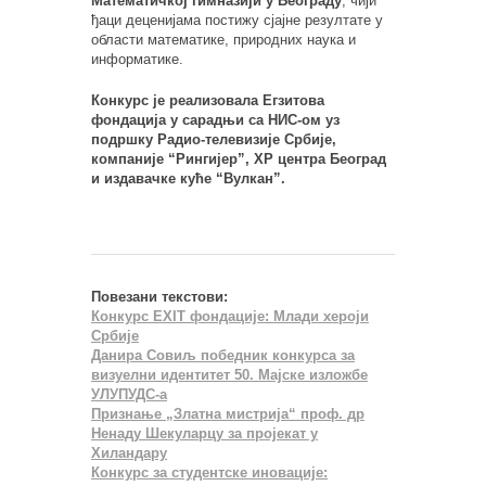
Математичкој гимназији у Београду
, чији
ђаци деценијама постижу сјајне резултате у
области математике, природних наука и
информатике.
Конкурс је реализовала Егзитова
фондација у сарадњи са НИС-ом уз
подршку Радио-телевизије Србије,
компаније “Рингијер”, XP центра Београд
и издавачке куће “Вулкан”.
Повезани текстови:
Конкурс EXIT фондације: Млади хероји
Србије
Данира Совиљ победник конкурса за
визуелни идентитет 50. Мајске изложбе
УЛУПУДС-а
Признање „Златна мистрија“ проф. др
Ненаду Шекуларцу за пројекат у
Хиландару
Конкурс за студентске иновације: