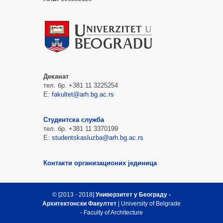
Деканат
тел. бр. +381 11 3225254
Е:
fakultet@arh.bg.ac.rs
Студентска служба
тел. бр. +381 11 3370199
Е:
studentskasluzba@arh.bg.ac.rs
Контакти организационих јединица
© [2013 - 2018]
Универзитет у Београду -
Архитектонски Факултет
| University of Belgrade
- Faculty of Architecture