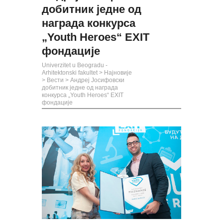
добитник једне од
награда конкурса
„Youth Heroes“ EXIT
фондације
Univerzitet u Beogradu -
Arhitektonski fakultet
>
Најновије
>
Вести
>
Андреј Јосифовски
добитник једне од награда
конкурса „Youth Heroes“ EXIT
фондације