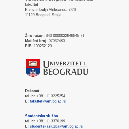
fakultet
Bulevar kralja Aleksandra 73/II
11120 Beograd, Srbija
Žiro račun:
840-0000032849845-71
Matični broj:
07032480
PIB:
100252129
Dekanat
tel. br. +381 11 3225254
E:
fakultet@arh.bg.ac.rs
Studentska služba
tel. br. +381 11 3370199
E:
studentskasluzba@arh.bg.ac.rs