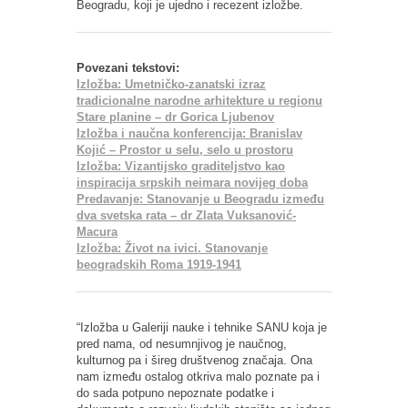
Beogradu, koji je ujedno i recezent izložbe.
Povezani tekstovi:
Izložba: Umetničko-zanatski izraz
tradicionalne narodne arhitekture u regionu
Stare planine – dr Gorica Ljubenov
Izložba i naučna konferencija: Branislav
Kojić – Prostor u selu, selo u prostoru
Izložba: Vizantijsko graditeljstvo kao
inspiracija srpskih neimara novijeg doba
Predavanje: Stanovanje u Beogradu između
dva svetska rata – dr Zlata Vuksanović-
Macura
Izložba: Život na ivici. Stanovanje
beogradskih Roma 1919-1941
“Izložba u Galeriji nauke i tehnike SANU koja je
pred nama, od nesumnjivog je naučnog,
kulturnog pa i šireg društvenog značaja. Ona
nam između ostalog otkriva malo poznate pa i
do sada potpuno nepoznate podatke i