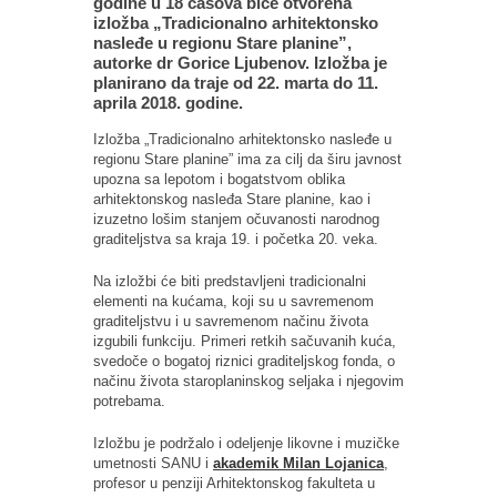
godine u 18 časova biće otvorena
izložba „Tradicionalno arhitektonsko
nasleđe u regionu Stare planine”,
autorke dr Gorice Ljubenov. Izložba je
planirano da traje od 22. marta do 11.
aprila 2018. godine.
Izložba „Tradicionalno arhitektonsko nasleđe u
regionu Stare planine” ima za cilj da širu javnost
upozna sa lepotom i bogatstvom oblika
arhitektonskog nasleđa Stare planine, kao i
izuzetno lošim stanjem očuvanosti narodnog
graditeljstva sa kraja 19. i početka 20. veka.
Na izložbi će biti predstavljeni tradicionalni
elementi na kućama, koji su u savremenom
graditeljstvu i u savremenom načinu života
izgubili funkciju. Primeri retkih sačuvanih kuća,
svedoče o bogatoj riznici graditeljskog fonda, o
načinu života staroplaninskog seljaka i njegovim
potrebama.
Izložbu je podržalo i odeljenje likovne i muzičke
umetnosti SANU i
akademik Milan Lojanica
,
profesor u penziji Arhitektonskog fakulteta u