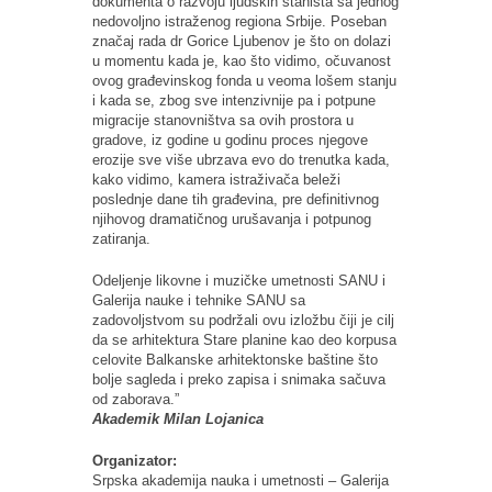
dokumenta o razvoju ljudskih staništa sa jednog
nedovoljno istraženog regiona Srbije. Poseban
značaj rada dr Gorice Ljubenov je što on dolazi
u momentu kada je, kao što vidimo, očuvanost
ovog građevinskog fonda u veoma lošem stanju
i kada se, zbog sve intenzivnije pa i potpune
migracije stanovništva sa ovih prostora u
gradove, iz godine u godinu proces njegove
erozije sve više ubrzava evo do trenutka kada,
kako vidimo, kamera istraživača beleži
poslednje dane tih građevina, pre definitivnog
njihovog dramatičnog urušavanja i potpunog
zatiranja.
Odeljenje likovne i muzičke umetnosti SANU i
Galerija nauke i tehnike SANU sa
zadovoljstvom su podržali ovu izložbu čiji je cilj
da se arhitektura Stare planine kao deo korpusa
celovite Balkanske arhitektonske baštine što
bolje sagleda i preko zapisa i snimaka sačuva
od zaborava.”
Akademik Milan Lojanica
Organizator:
Srpska akademija nauka i umetnosti – Galerija