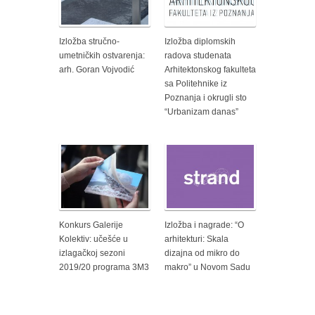
Izložba stručno-
Izložba diplomskih
umetničkih ostvarenja:
radova studenata
arh. Goran Vojvodić
Arhitektonskog fakulteta
sa Politehnike iz
Poznanja i okrugli sto
“Urbanizam danas”
Konkurs Galerije
Izložba i nagrade: “O
Kolektiv: učešće u
arhitekturi: Skala
izlagačkoj sezoni
dizajna od mikro do
2019/20 programa 3M3
makro” u Novom Sadu