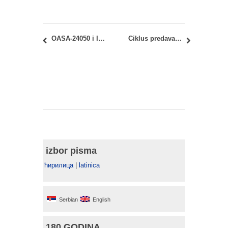
OASA-24050 i IASA-24050 – Arhitektonske konstrukcije 4: Raspored polaganja prvog kolokvijuma
Ciklus predavanja: Arhitektura u kontekstu 4 – Mihailo Timotijević
izbor pisma
ћирилица
|
latinica
Serbian
English
180 GODINA