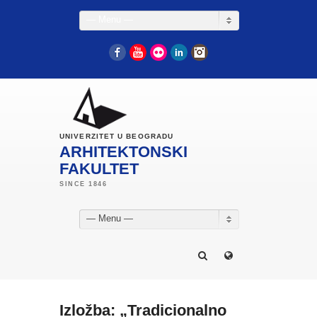
— Menu —
Facebook
YouTube
Flickr
LinkedIn
Instagram
UNIVERZITET U BEOGRADU
ARHITEKTONSKI
FAKULTET
— Menu —
Izložba: „Tradicionalno