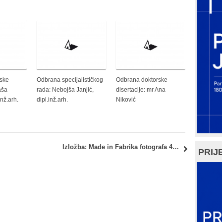
ske
Odbrana specijalističkog
Odbrana doktorske
aša
rada: Nebojša Janjić,
disertacije: mr Ana
nž.arh.
dipl.inž.arh.
Niković
Izložba: Made in Fabrika fotografa 4, Ciglana
PRIJE