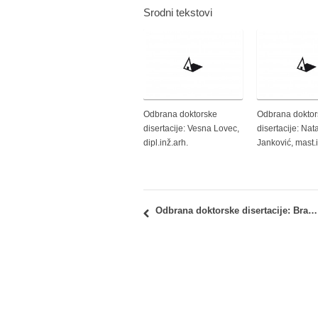
Srodni tekstovi
Odbrana doktorske
Odbrana doktor
disertacije: Vesna Lovec,
disertacije: Nat
dipl.inž.arh.
Janković, mast.i
Odbrana doktorske disertacije: Branko Burmaz, dipl.inž.arh.