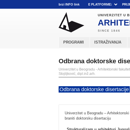
brzi INFO link
E PLATFORME:
PRIJ
UNIVERZITET U
ARHITE
PROGRAMI
ISTRAŽIVANJA
Odbrana doktorske disert
Univerzitet u Beogradu - Arhitektonski fakultet
Stojiljković, dipl.inž.arh.
Odbrana doktorske disertacije
Univerzitet u Beogradu – Arhitektonski 
braniti doktorsku disertaciju
„Strukturalizam u arhitekturi Jugos