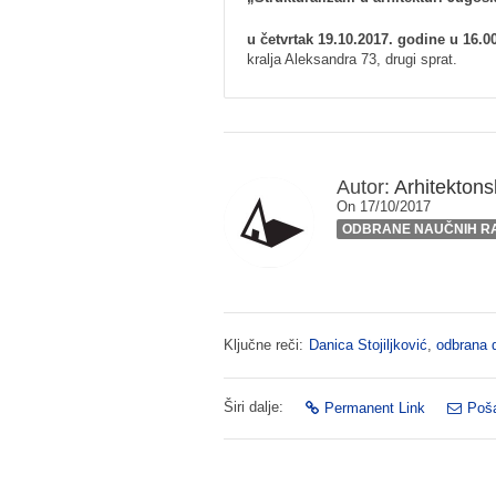
u četvrtak 19.10.2017. godine u 16.00
kralja Aleksandra 73, drugi sprat.
Autor:
Arhitektonsk
On 17/10/2017
ODBRANE NAUČNIH R
Ključne reči:
Danica Stojiljković
,
odbrana d
Širi dalje:
Permanent Link
Poša