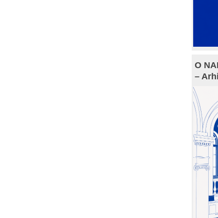
O NAM
– Arh