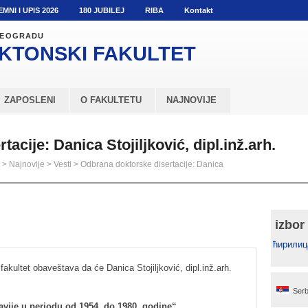
EMNI I UPIS 2026
180 JUBILEJ
RIBA
Kontakt
 BEOGRADU
KTONSKI
FAKULTET
ZAPOSLENI
O FAKULTETU
NAJNOVIJE
acije: Danica Stojiljković, dipl.inž.arh.
>
Najnovije
>
Vesti
>
Odbrana doktorske disertacije: Danica
izbor
ћирилиц
fakultet obaveštava da će Danica Stojiljković, dipl.inž.arh.
Serb
lavije u periodu od 1954. do 1980. godine“