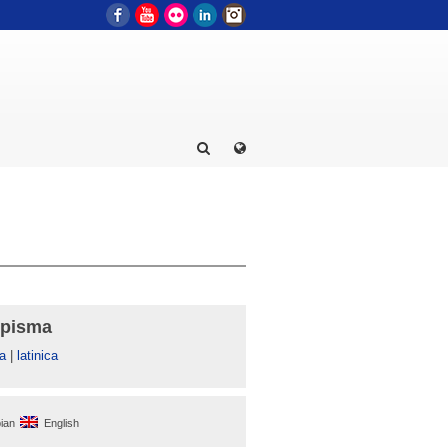
Facebook
YouTube
Flickr
LinkedIn
Instagram
 pisma
а
|
latinica
ian
English