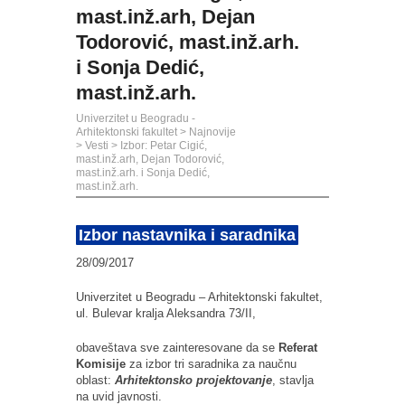
mast.inž.arh, Dejan
Todorović, mast.inž.arh.
i Sonja Dedić,
mast.inž.arh.
Univerzitet u Beogradu -
Arhitektonski fakultet
>
Najnovije
>
Vesti
>
Izbor: Petar Cigić,
mast.inž.arh, Dejan Todorović,
mast.inž.arh. i Sonja Dedić,
mast.inž.arh.
Izbor nastavnika i saradnika
28/09/2017
Univerzitet u Beogradu – Arhitektonski fakultet,
ul. Bulevar kralja Aleksandra 73/II,
obaveštava sve zainteresovane da se
Referat
Komisije
za izbor tri saradnika za naučnu
oblast:
Arhitektonsko projektovanje
, stavlja
na uvid javnosti.