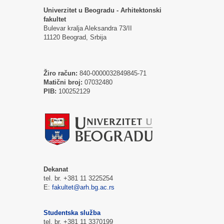
Univerzitet u Beogradu - Arhitektonski
fakultet
Bulevar kralja Aleksandra 73/II
11120 Beograd, Srbija
Žiro račun:
840-0000032849845-71
Matični broj:
07032480
PIB:
100252129
Dekanat
tel. br. +381 11 3225254
E:
fakultet@arh.bg.ac.rs
Studentska služba
tel. br. +381 11 3370199