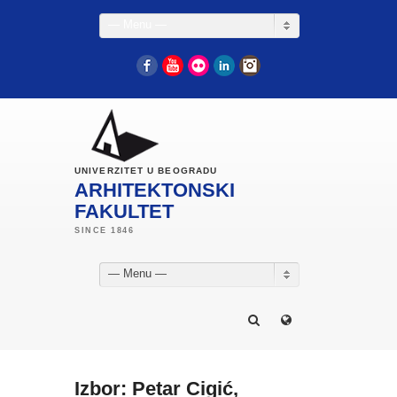
— Menu —
Facebook
YouTube
Flickr
LinkedIn
Instagram
UNIVERZITET U BEOGRADU
ARHITEKTONSKI
FAKULTET
— Menu —
Izbor: Petar Cigić,