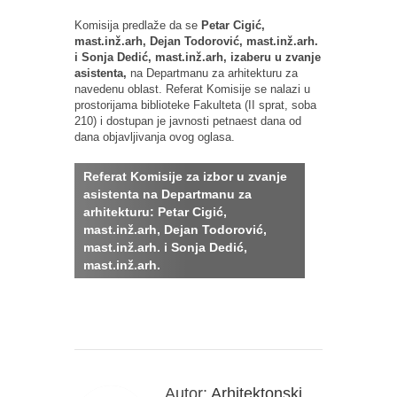
Komisija predlaže da se
Petar Cigić,
mast.inž.arh, Dejan Todorović, mast.inž.arh.
i Sonja Dedić, mast.inž.arh, izaberu u zvanje
asistenta,
na Departmanu za arhitekturu za
navedenu oblast. Referat Komisije se nalazi u
prostorijama biblioteke Fakulteta (II sprat, soba
210) i dostupan je javnosti petnaest dana od
dana objavljivanja ovog oglasa.
Referat Komisije za izbor u zvanje
asistenta na Departmanu za
arhitekturu: Petar Cigić,
mast.inž.arh, Dejan Todorović,
mast.inž.arh. i Sonja Dedić,
mast.inž.arh.
Autor:
Arhitektonski