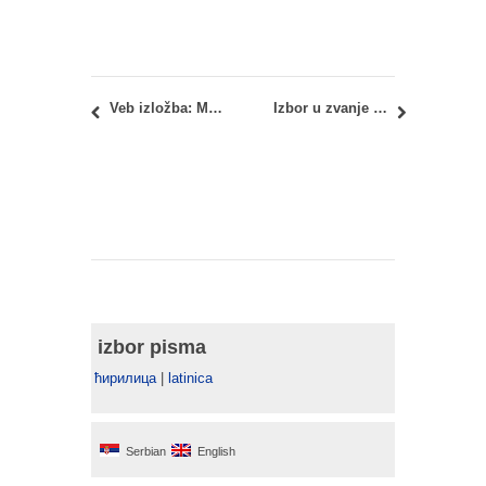
Veb izložba: Master Studio M02 – Projekat 2016/17
Izbor u zvanje docenta: dr Ivan Šuletić, dipl.slik.lik.um.
izbor pisma
ћирилица
|
latinica
Serbian
English