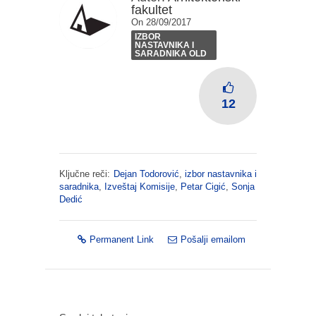
fakultet
On 28/09/2017
IZBOR
NASTAVNIKA I
SARADNIKA OLD
12
Ključne reči:
Dejan Todorović
,
izbor nastavnika i
saradnika
,
Izveštaj Komisije
,
Petar Cigić
,
Sonja
Dedić
Permanent Link
Pošalji emailom