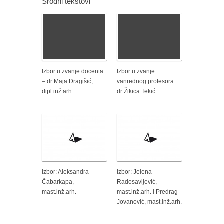
Srodni tekstovi
Izbor u zvanje docenta
Izbor u zvanje
– dr Maja Dragišić,
vanrednog profesora:
dipl.inž.arh.
dr Žikica Tekić
Izbor: Aleksandra
Izbor: Jelena
Čabarkapa,
Radosavljević,
mast.inž.arh.
mast.inž.arh. i Predrag
Jovanović, mast.inž.arh.