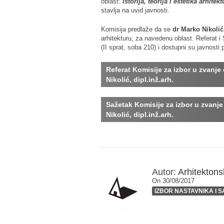
oblast:
Istorija, teorija i estetika arhit
stavlja na uvid javnosti.
Komisija predlaže da se
dr Marko Nikolić
arhitekturu, za navedenu oblast. Referat i
(II sprat, soba 210) i dostupni su javnosti
Referat Komisije za izbor u zvanje
Nikolić, dipl.inž.arh.
Sažetak Komisije za izbor u zvanj
Nikolić, dipl.inž.arh.
Autor:
Arhitektonsk
On 30/08/2017
IZBOR NASTAVNIKA I 