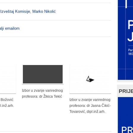
,
Izveštaj Komisije
,
Marko Nikolić
lji emailom
PRIJE
Izbor u zvanje vanrednog
profesora: dr Žikica Tekić
a Božović
Izbor u zvanje vanrednog
.inž.arh.
profesora: dr Jasna Čikić-
Tovarović, dipl.inž.arh.