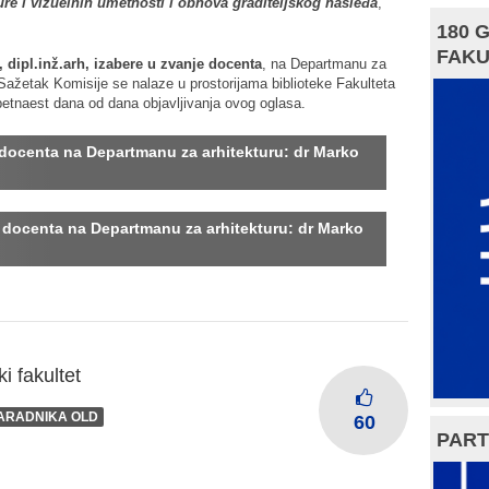
ekture i vizuelnih umetnosti i obnova graditeljskog nasleđa
,
180 
FAKU
, dipl.inž.arh, izabere u zvanje docenta
, na Departmanu za
 Sažetak Komisije se nalaze u prostorijama biblioteke Fakulteta
 petnaest dana od dana objavljivanja ovog oglasa.
docenta
na Departmanu za arhitekturu: dr Marko
e
docenta
na Departmanu za arhitekturu: dr Marko
i fakultet
SARADNIKA OLD
60
PART