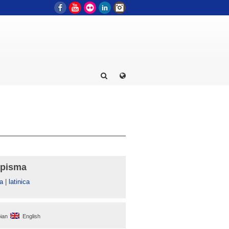
Facebook
YouTube
Flickr
LinkedIn
Instagram
 pisma
а
|
latinica
ian
English