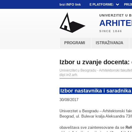
brzi INFO link
E PLATFORME:
PRIJ
UNIVERZITET U
ARHITE
PROGRAMI
ISTRAŽIVANJA
Izbor u zvanje docenta: 
Univerzitet u Beogradu - Arhitektonski fakultet
dipl.inž.arh.
Izbor nastavnika i saradnika
30/08/2017
Univerzitet u Beogradu – Arhitektonski faku
Beograd, ul. Bulevar kralja Aleksandra 73/I
obaveštava sve zainteresovane da se
Ref