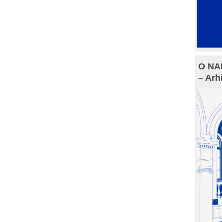
O NAM
– Arh