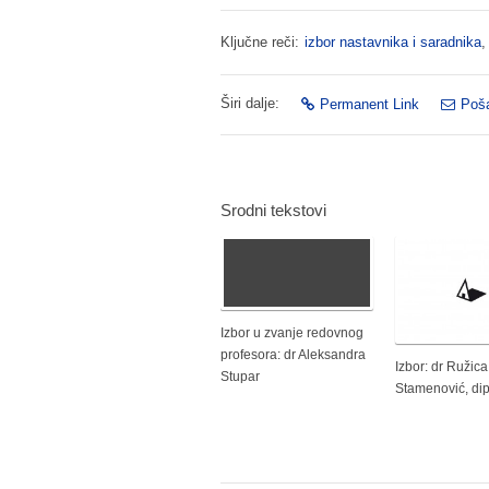
Ključne reči:
izbor nastavnika i saradnika
Širi dalje:
Permanent Link
Poša
Srodni tekstovi
Izbor u zvanje redovnog
profesora: dr Aleksandra
Izbor: dr Ružic
Stupar
Stamenović, dipl