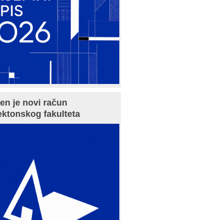
en je novi račun
ektonskog fakulteta