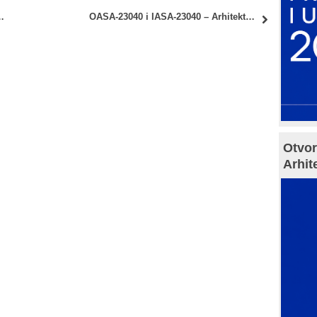
orislav Petrović, dipl.inž.arh.
OASA-23040 i IASA-23040 – Arhitektonske konstrukcije 3: Septembarski ispitni rok – Uvid u radove
Otvor
Arhit