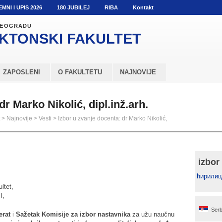
EMNI I UPIS 2026
180 JUBILEJ
RIBA
Kontakt
 BEOGRADU
KTONSKI
FAKULTET
ZAPOSLENI
O FAKULTETU
NAJNOVIJE
dr Marko Nikolić, dipl.inž.arh.
>
Najnovije
>
Vesti
>
Izbor u zvanje docenta: dr Marko Nikolić,
izbor
ћирилиц
ltet,
I,
Serb
erat
i
Sažetak Komisije za izbor nastavnika
za užu naučnu