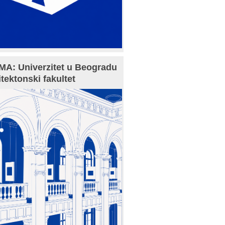
A: Univerzitet u Beogradu
itektonski fakultet