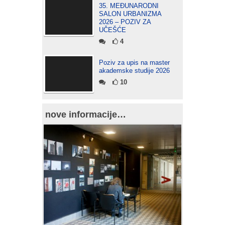
35. MEĐUNARODNI
SALON URBANIZMA
2026 – POZIV ZA
UČEŠĆE
4
Poziv za upis na master
akademske studije 2026
10
nove informacije…