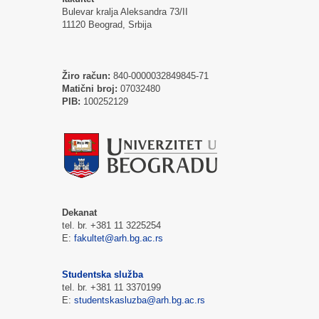
Bulevar kralja Aleksandra 73/II
11120 Beograd, Srbija
Žiro račun:
840-0000032849845-71
Matični broj:
07032480
PIB:
100252129
Dekanat
tel. br. +381 11 3225254
E:
fakultet@arh.bg.ac.rs
Studentska služba
tel. br. +381 11 3370199
E:
studentskasluzba@arh.bg.ac.rs