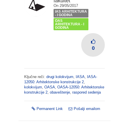
fakultet
On 29/05/2017
IAS ARHITEKTURA
- I GODINA
OAS
ARHITEKTURA - I
GODINA
0
Ključne reči:
drugi kolokvijum
,
IASA
,
IASA-
12050: Arhitektonske konstrukcije 2
,
kolokvijum
,
OASA
,
OASA-12050: Arhitektonske
konstrukcije 2
,
obaveštenje
,
raspored sedenja
Permanent Link
Pošalji emailom