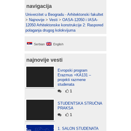
navigacija
Univerzitet u Beogradu - Arhitektonski fakultet
>
Najnovije
>
Vesti
>
OASA-12050 i IASA-
12050 Arhitektonske konstrukcije 2: Raspored
polaganja drugog kolokvijuma
Serbian
English
najnovije vesti
Evropski program
Erazmus +KA131 –
projekti razmene
studenata
1
STUDENTSKA STRUČNA
PRAKSA
1
1. SALON STUDENATA