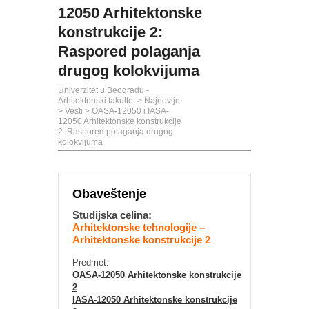
12050 Arhitektonske
konstrukcije 2:
Raspored polaganja
drugog kolokvijuma
Univerzitet u Beogradu -
Arhitektonski fakultet
>
Najnovije
>
Vesti
>
OASA-12050 i IASA-
12050 Arhitektonske konstrukcije
2: Raspored polaganja drugog
kolokvijuma
Obaveštenje
Studijska celina:
Arhitektonske tehnologije –
Arhitektonske konstrukcije 2
Predmet:
OASA-12050 Arhitektonske konstrukcije
2
IASA-12050 Arhitektonske konstrukcije