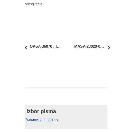
prvog testa
OASA-36070 i IASA-36080 – Stručna praksa: Podela uputa za praksu – doc. dr Miloš Gašić
MASA-23020-03 – Istorija i teorija 3 – Arhitektura i nacionalni identitet: Junski ispitni rok – Termin predaje radova
izbor pisma
ћирилица
|
latinica