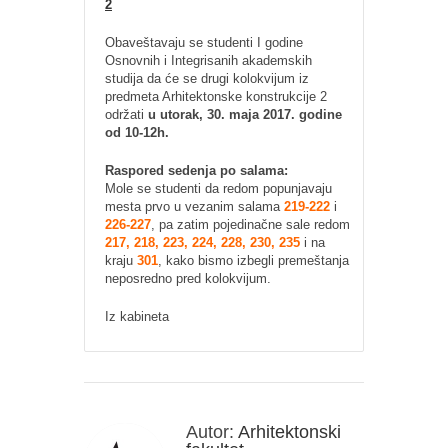
2
Obaveštavaju se studenti I godine
Osnovnih i Integrisanih akademskih
studija da će se drugi kolokvijum iz
predmeta Arhitektonske konstrukcije 2
održati
u utorak, 30. maja 2017. godine
od 10-12h.
Raspored sedenja po salama:
Mole se studenti da redom popunjavaju
mesta prvo u vezanim salama
219-222
i
226-227
, pa zatim pojedinačne sale redom
217, 218, 223, 224, 228, 230, 235
i na
kraju
301
, kako bismo izbegli premeštanja
neposredno pred kolokvijum.
Iz kabineta
Autor:
Arhitektonski