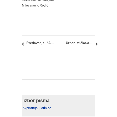
celine doc. dr Danijela
Milovanović Rodić
Predavanje: “Arhitektura broja ɸ” – dr Jelena V. Atanasijević
Urbanističko-arhitektonski konkurs za deo Makiškog polja
izbor pisma
ћирилица
|
latinica