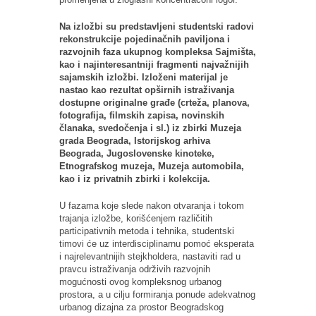
Na izložbi su predstavljeni studentski radovi
rekonstrukcije pojedinačnih paviljona i
razvojnih faza ukupnog kompleksa Sajmišta,
kao i najinteresantniji fragmenti najvažnijih
sajamskih izložbi. Izloženi materijal je
nastao kao rezultat opširnih istraživanja
dostupne originalne građe (crteža, planova,
fotografija, filmskih zapisa, novinskih
članaka, svedočenja i sl.) iz zbirki Muzeja
grada Beograda, Istorijskog arhiva
Beograda, Jugoslovenske kinoteke,
Etnografskog muzeja, Muzeja automobila,
kao i iz privatnih zbirki i kolekcija.
U fazama koje slede nakon otvaranja i tokom
trajanja izložbe, korišćenjem različitih
participativnih metoda i tehnika, studentski
timovi će uz interdisciplinarnu pomoć eksperata
i najrelevantnijih stejkholdera, nastaviti rad u
pravcu istraživanja održivih razvojnih
mogućnosti ovog kompleksnog urbanog
prostora, a u cilju formiranja ponude adekvatnog
urbanog dizajna za prostor Beogradskog