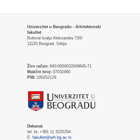
Univerzitet u Beogradu - Arhitektonski
fakultet
Bulevar kralja Aleksandra 73/II
11120 Beograd, Srbija
Žiro račun:
840-0000032849845-71
Matični broj:
07032480
PIB:
100252129
Dekanat
tel. br. +381 11 3225254
E:
fakultet@arh.bg.ac.rs