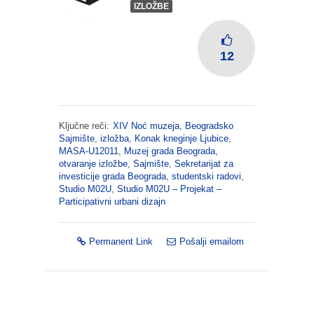
IZLOŽBE
12
Ključne reči:
XIV Noć muzeja
,
Beogradsko
Sajmište
,
izložba
,
Konak kneginje Ljubice
,
MASA-U12011
,
Muzej grada Beograda
,
otvaranje izložbe
,
Sajmište
,
Sekretarijat za
investicije grada Beograda
,
studentski radovi
,
Studio M02U
,
Studio M02U – Projekat –
Participativni urbani dizajn
Permanent Link
Pošalji emailom