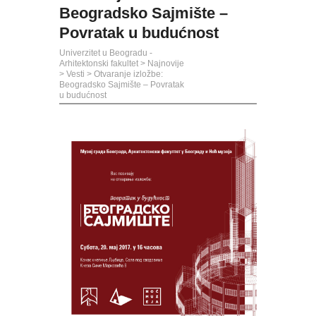
Beogradsko Sajmište –
Povratak u budućnost
Univerzitet u Beogradu -
Arhitektonski fakultet
>
Najnovije
>
Vesti
>
Otvaranje izložbe:
Beogradsko Sajmište – Povratak
u budućnost