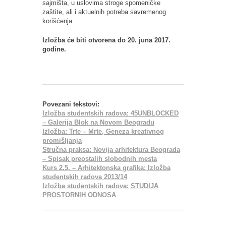
sajmišta, u uslovima stroge spomeničke
zaštite, ali i aktuelnih potreba savremenog
korišćenja.
Izložba će biti otvorena do 20. juna 2017.
godine.
Povezani tekstovi:
Izložba studentskih radova: 45UNBLOCKED
– Galerija Blok na Novom Beogradu
Izložba: Trte – Mrte, Geneza kreativnog
promišljanja
Stručna praksa: Novija arhitektura Beograda
– Spisak preostalih slobodnih mesta
Kurs 2.5. – Arhitektonska grafika: Izložba
studentskih radova 2013/14
Izložba studentskih radova: STUDIJA
PROSTORNIH ODNOSA