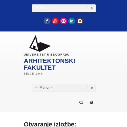
— Menu —
Facebook
YouTube
Flickr
LinkedIn
Instagram
UNIVERZITET U BEOGRADU
ARHITEKTONSKI
FAKULTET
— Menu —
Otvaranje izložbe: