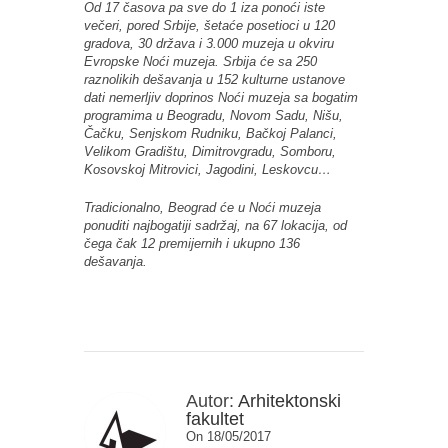
Od 17 časova pa sve do 1 iza ponoći iste
večeri, pored Srbije, šetaće posetioci u 120
gradova, 30 država i 3.000 muzeja u okviru
Evropske Noći muzeja. Srbija će sa 250
raznolikih dešavanja u 152 kulturne ustanove
dati nemerljiv doprinos Noći muzeja sa bogatim
programima u Beogradu, Novom Sadu, Nišu,
Čačku, Senjskom Rudniku, Bačkoj Palanci,
Velikom Gradištu, Dimitrovgradu, Somboru,
Kosovskoj Mitrovici, Jagodini, Leskovcu…
Tradicionalno, Beograd će u Noći muzeja
ponuditi najbogatiji sadržaj, na 67 lokacija, od
čega čak 12 premijernih i ukupno 136
dešavanja.
Autor:
Arhitektonski
fakultet
On 18/05/2017