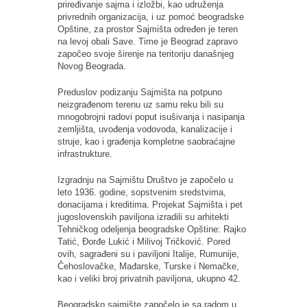
priređivanje sajma i izložbi, kao udruženja
privrednih organizacija, i uz pomoć beogradske
Opštine, za prostor Sajmišta određen je teren
na levoj obali Save. Time je Beograd zapravo
započeo svoje širenje na teritoriju današnjeg
Novog Beograda.
Preduslov podizanju Sajmišta na potpuno
neizgrađenom terenu uz samu reku bili su
mnogobrojni radovi poput isušivanja i nasipanja
zemljišta, uvođenja vodovoda, kanalizacije i
struje, kao i građenja kompletne saobraćajne
infrastrukture.
Izgradnju na Sajmištu Društvo je započelo u
leto 1936. godine, sopstvenim sredstvima,
donacijama i kreditima. Projekat Sajmišta i pet
jugoslovenskih paviljona izradili su arhitekti
Tehničkog odeljenja beogradske Opštine: Rajko
Tatić, Đorđe Lukić i Milivoj Tričković. Pored
ovih, sagrađeni su i paviljoni Italije, Rumunije,
Čehoslovačke, Mađarske, Turske i Nemačke,
kao i veliki broj privatnih paviljona, ukupno 42.
Beogradsko sajmište započelo je sa radom u