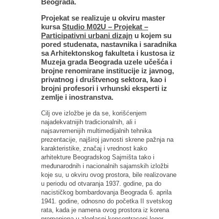
Beograda.
Projekat se realizuje u okviru master
kursa
Studio M02U – Projekat –
Participativni urbani dizajn
u kojem su
pored studenata, nastavnika i saradnika
sa Arhitektonskog fakulteta i kustosa iz
Muzeja grada Beograda uzele učešća i
brojne renomirane institucije iz javnog,
privatnog i društvenog sektora, kao i
brojni profesori i vrhunski eksperti iz
zemlje i inostranstva.
Cilj ove izložbe je da se, korišćenjem
najadekvatnijih tradicionalnih, ali i
najsavremenijih multimedijalnih tehnika
prezentacije, najširoj javnosti skrene pažnja na
karakteristike, značaj i vrednost kako
arhitekture Beogradskog Sajmišta tako i
međunarodnih i nacionalnih sajamskih izložbi
koje su, u okviru ovog prostora, bile realizovane
u periodu od otvaranja 1937. godine, pa do
nacističkog bombardovanja Beograda 6. aprila
1941. godine, odnosno do početka II svetskog
rata, kada je namena ovog prostora iz korena
promenjena u zloglasni koncentraconi logor.