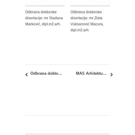
Odbrana doktorske
Odbrana doktorske
disertacije: mr Slađana
disertacije: mr Zlata
Marković, dipl.inž.arh.
Vuksanović Macura,
dipl.inž.arh.
Odbrana doktorske disertacije: mr Budimir Sudimac, dipl.inž.arh.
MAS Arhitektura i MAS Unutrašnja arhitektura: Prezentacija STUDIJA M01 za I godinu MAS