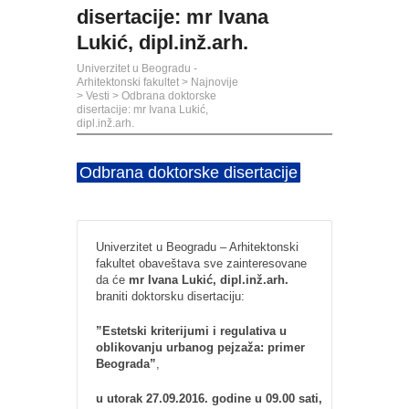
disertacije: mr Ivana
Lukić, dipl.inž.arh.
Univerzitet u Beogradu -
Arhitektonski fakultet
>
Najnovije
>
Vesti
>
Odbrana doktorske
disertacije: mr Ivana Lukić,
dipl.inž.arh.
Odbrana doktorske disertacije
Univerzitet u Beogradu – Arhitektonski
fakultet obaveštava sve zainteresovane
da će
mr Ivana Lukić, dipl.inž.arh.
braniti doktorsku disertaciju:
”Estetski kriterijumi i regulativa u
oblikovanju urbanog pejzaža: primer
Beograda”
,
u utorak 27.09.2016. godine u 09.00 sati,