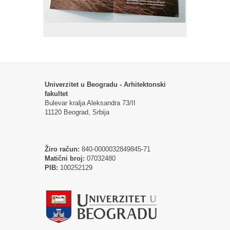
Univerzitet u Beogradu - Arhitektonski
fakultet
Bulevar kralja Aleksandra 73/II
11120 Beograd, Srbija
Žiro račun:
840-0000032849845-71
Matični broj:
07032480
PIB:
100252129