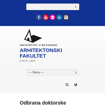
— Menu —
Facebook
YouTube
Flickr
LinkedIn
Instagram
UNIVERZITET U BEOGRADU
ARHITEKTONSKI
FAKULTET
— Menu —
Odbrana doktorske