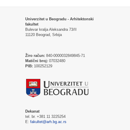
Univerzitet u Beogradu - Arhitektonski
fakultet
Bulevar kralja Aleksandra 73/II
11120 Beograd, Srbija
Žiro račun:
840-0000032849845-71
Matični broj:
07032480
PIB:
100252129
Dekanat
tel. br. +381 11 3225254
E:
fakultet@arh.bg.ac.rs