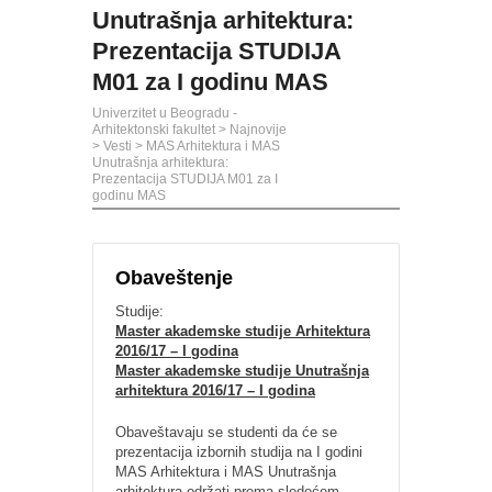
Unutrašnja arhitektura:
Prezentacija STUDIJA
M01 za I godinu MAS
Univerzitet u Beogradu -
Arhitektonski fakultet
>
Najnovije
>
Vesti
>
MAS Arhitektura i MAS
Unutrašnja arhitektura:
Prezentacija STUDIJA M01 za I
godinu MAS
Obaveštenje
Studije:
Master akademske studije Arhitektura
2016/17 – I godina
Master akademske studije Unutrašnja
arhitektura 2016/17 – I godina
Obaveštavaju se studenti da će se
prezentacija izbornih studija na I godini
MAS Arhitektura i MAS Unutrašnja
arhitektura održati prema sledećem