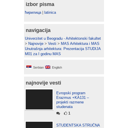
izbor pisma
ћирилица
|
latinica
navigacija
Univerzitet u Beogradu - Arhitektonski fakultet
>
Najnovije
>
Vesti
>
MAS Arhitektura i MAS
Unutrašnja arhitektura: Prezentacija STUDIJA
M01 za I godinu MAS
Serbian
English
najnovije vesti
Evropski program
Erazmus +KA131 –
projekti razmene
studenata
1
STUDENTSKA STRUČNA