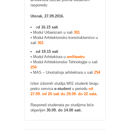
rasporedu:
Utorak, 27.09.2016.
o
d 16.15 sati
• Modul Urbanizam u sali
301
• Modul Arhitektonsko konstrukterstvo u
sali
301
od 19.15 sati
• Modul Arhitektura u
amfiteatru
• Modul Arhitektonske Tehnologije u sali
254
• MAS – Unutrašnja arhitektura u sali
254
Izbor izbornih studija M01 studenti biraju
preko servisa
e-student
u periodu
od
27.09. od 20 sati do 29.09. do 22 sata.
Raspored studenata po studijima biće
objavljen
30.09. do 14.00 sati.