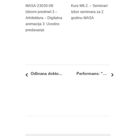
MASA-23030-08:
Kurs M6.2. – Seminari:
Izborni predmet 3 –
Izbor seminara za 2.
Arhitektura – Digitalna
godinu MASA
animacija 3: Uvodno
predavanje
Odbrana doktorske disertacije: mr Ivana Lukić, dipl.inž.arh.
Performans: “Sound is Body, Body is Sound“ japanskih umetnika Jošija Maćide i Maiko Date u čitaonici biblioteke Arhitektonskog fakulteta