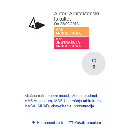
Autor:
Arhitektonski
fakultet
On 23/09/2016
MAS
ARHITEKTURA
MAS
UNUTRAŠNJA
ARHITEKTURA
0
Ključne reči:
izborni modul
,
izborni predmet
,
MAS Arhitektura
,
MAS Unutrašnja arhitektura
,
MASA
,
MUAD
,
obaveštenje
,
prezentacija
Permanent Link
Pošalji emailom