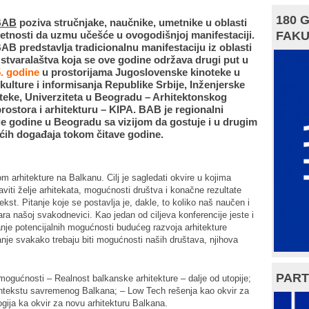
180 
 BAB
poziva stručnjake, naučnike, umetnike u oblasti
metnosti da uzmu učešće u ovogodišnjoj manifestaciji.
FAKU
BAB predstavlja tradicionalnu manifestaciju iz oblasti
i stvaralaštva koja se ove godine održava drugi put u
. godine
u prostorijama Jugoslovenske kinoteke u
ulture i informisanja Republike Srbije, Inženjerske
teke, Univerziteta u Beogradu – Arhitektonskog
prostora i arhitekturu – KIPA. BAB je regionalni
ge godine u Beogradu sa vizijom da gostuje i u drugim
ih događaja tokom čitave godine.
m arhitekture na Balkanu. Cilj je sagledati okvire u kojima
viti želje arhitekata, mogućnosti društva i konačne rezultate
ekst. Pitanje koje se postavlja je, dakle, to koliko naš naučen i
ara našoj svakodnevici. Kao jedan od ciljeva konferencije jeste i
anje potencijalnih mogućnosti budućeg razvoja arhitekture
nje svakako trebaju biti mogućnosti naših društava, njihova
PART
mogućnosti – Realnost balkanske arhitekture – dalje od utopije;
ontekstu savremenog Balkana; – Low Tech rešenja kao okvir za
ogija ka okvir za novu arhitekturu Balkana.