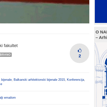
O NAM
– Arh
i fakultet
BRANO
2
 bijenale
,
Balkanski arhitektonski bijenale 2015
,
Konferencija
,
će
lji emailom