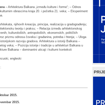
kana
– Arhitektura Balkana „između kulture i forme“; – Odnos
kulturnim obrascima kraja 20. i početka 21. veka; – Eksperiment
na.
hitekata, njihovih kreacija, principa, realizacija u gradograđenju;
itektonsku teoriju i praksu; – Relacija između arhitektonskog
enih, kulturoloških, antropoloških, ekonomskih, političkih
 kroz prizmu odnosa čoveka i građanina, potreba i htenja; – Uloga
storijskom razvoju gradova. Arhitektura u istoriji Balkana –
og veka; – Pozicija istorije i tradicije u arhitekturi Balkana u
kture Balkana – dominantni uticaji i kulturni konteksti
ancuski, engleski
:
PRIJE
ktobar 2015.
ovembar 2015.