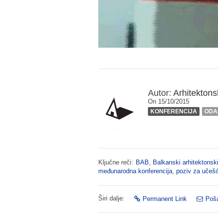
Autor:
Arhitektonsk
On 15/10/2015
KONFERENCIJA
ODA
Ključne reči:
BAB
,
Balkanski arhitektonski
međunarodna konferencija
,
poziv za učeš
Širi dalje:
Permanent Link
Poša