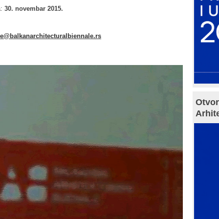
a:
30. novembar 2015.
e@balkanarchitecturalbiennale.rs
Otvor
Arhit