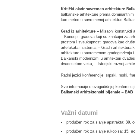
Kritički okvir savremen arhitekture Bal
balkanske arhitekture prema dominantnim 
kao metod u savremenoj arhitekturi Balka
Grad iz arhitekture
– Misaoni konstrukti ar
– Koncepti gradova koji su značajni za arh
prostora i sveukupnosti gradova kao društv
artefakata i sistema; – Grad i arhitektura
arhitekture u savremenom gradograđenju i i
Balkanski modernizmi u arhitekturi dvadeset
dvadesetom veku; – Istorijski razvoj arhite
Radni jezici konferencije: srpski, ruski, fr
Sve informacije o ovogodišnjoj konferenciji
Balkanski arhitektonski bijenale – BAB
Važni datumi
produžen rok za slanje apstrakta:
30. o
produžen rok za slanje rukopisa:
15. n