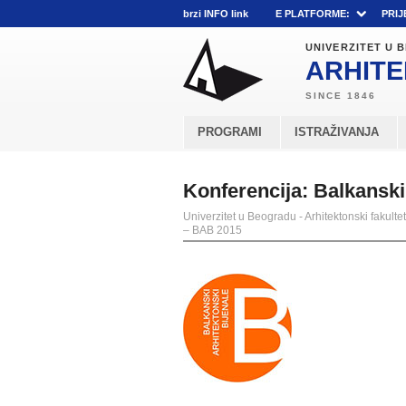
brzi INFO link
E PLATFORME:
PRIJ
UNIVERZITET U
ARHITE
PROGRAMI
ISTRAŽIVANJA
Konferencija: Balkanski
Univerzitet u Beogradu - Arhitektonski fakultet
– BAB 2015