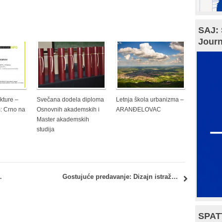
SAJ: 
Journ
kture –
Svečana dodela diploma
Letnja škola urbanizma –
: Crno na
Osnovnih akademskih i
ARANĐELOVAC
Master akademskih
studija
itecture) – PROMENJEN ROK!
Gostujuće predavanje: Dizajn istraživanja u arhitekturi – Marej Frejzer (Murray Fraser)
SPAT