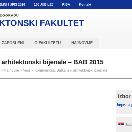
EMNI I UPIS 2026
180 JUBILEJ
RIBA
Kontakt
 BEOGRADU
KTONSKI
FAKULTET
ZAPOSLENI
O FAKULTETU
NAJNOVIJE
 arhitektonski bijenale – BAB 2015
>
Najnovije
>
Vesti
>
Konferencija: Balkanski arhitektonski bijenale
izbor
ћирилиц
Serb