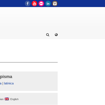
Facebook
YouTube
Flickr
LinkedIn
Instagram
 pisma
а
|
latinica
ian
English