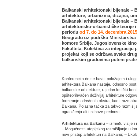
Balkanski arhitektonski bijenale –
arhitekture, urbanizma, dizajna, u
Balkanski arhitektonski bijenale – 
arhitektonsko-urbanističke teorije 
periodu
od 7. do 14. decembra 2015
Beogradu uz podršku Ministarstva k
komore Srbije, Jugoslovenske kino
Fakulteta, Kolektiva za integraciju 
projekat koji se održava svake dru
balkanskim gradovima putem prateć
Konferencija će se baviti položajem i ulogo
arhitektura Balkana nastaje, odnosno posta
balkanske arhitekture, u jedan kritički kont
opšteprihvaćen doživljaj arhitekture odgov
formiranje određenih okvira, kao i razmatr
Balkana. Polazna tačka za takvo razmišlja
ograničenja ali i njihove prednosti.
Arhitektura na Balkanu
– između vizije i 
– Mogućnosti utopijskog razmišljanja u k
novi pristup arhitekturi na Balkanu; – Ekol