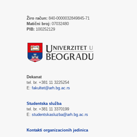
Žiro račun:
840-0000032849845-71
Matični broj:
07032480
PIB:
100252129
Dekanat
tel. br. +381 11 3225254
E:
fakultet@arh.bg.ac.rs
Studentska služba
tel. br. +381 11 3370199
E:
studentskasluzba@arh.bg.ac.rs
Kontakti organizacionih jedinica