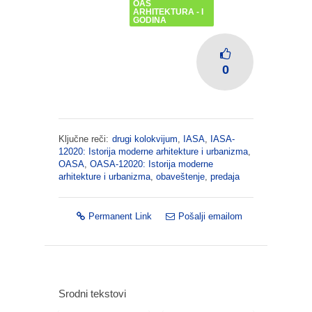
OAS
ARHITEKTURA - I
GODINA
0
Ključne reči:
drugi kolokvijum
,
IASA
,
IASA-
12020: Istorija moderne arhitekture i urbanizma
,
OASA
,
OASA-12020: Istorija moderne
arhitekture i urbanizma
,
obaveštenje
,
predaja
Permanent Link
Pošalji emailom
Srodni tekstovi