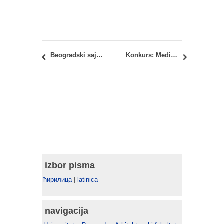
Beogradski sajam zapošljavanja i praksi 2015
Konkurs: Mediterranean Sea Club na Ibici, Španija
izbor pisma
ћирилица
|
latinica
navigacija