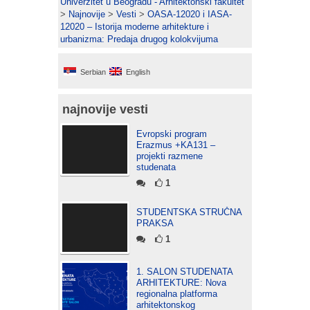
Univerzitet u Beogradu - Arhitektonski fakultet
>
Najnovije
>
Vesti
>
OASA-12020 i IASA-
12020 – Istorija moderne arhitekture i
urbanizma: Predaja drugog kolokvijuma
Serbian
English
najnovije vesti
Evropski program
Erazmus +KA131 –
projekti razmene
studenata
1
STUDENTSKA STRUČNA
PRAKSA
1
1. SALON STUDENATA
ARHITEKTURE: Nova
regionalna platforma
arhitektonskog