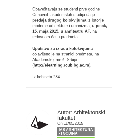
Obaveštavaju se studenti prve godine
Osnovnih akademskih studija da je
predaja drugog kolokvijuma
iz Istorije
moderne arhitekture i urbanizma,
u petak,
15. maja 2015, u amfiteatru AF
, na
redovnom času predmeta.
Uputstvo za izradu kolokvijuma
objavljeno je na stranici predmeta, na
Akademskoj mreži Srbije
(
http://elearning.rcub.bg.ac.rs
).
Iz kabineta 234
Autor:
Arhitektonski
fakultet
On 11/05/2015
IAS ARHITEKTURA
- I GODINA