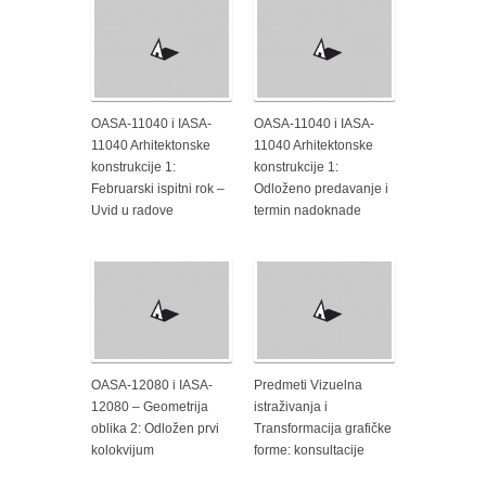
OASA-11040 i IASA-
OASA-11040 i IASA-
11040 Arhitektonske
11040 Arhitektonske
konstrukcije 1:
konstrukcije 1:
Februarski ispitni rok –
Odloženo predavanje i
Uvid u radove
termin nadoknade
OASA-12080 i IASA-
Predmeti Vizuelna
12080 – Geometrija
istraživanja i
oblika 2: Odložen prvi
Transformacija grafičke
kolokvijum
forme: konsultacije