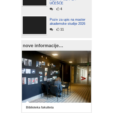
UČEŠĆE
4
Poziv za upis na master
akademske studije 2026
11
nove informacije…
Biblioteka fakulteta