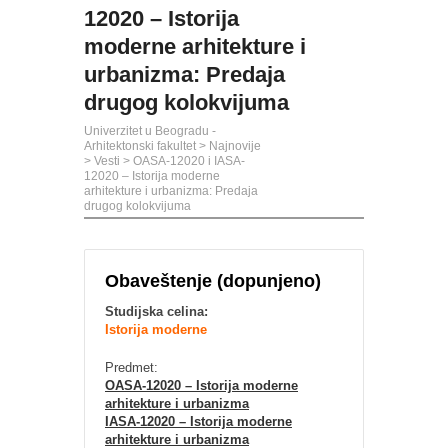
12020 – Istorija
moderne arhitekture i
urbanizma: Predaja
drugog kolokvijuma
Univerzitet u Beogradu -
Arhitektonski fakultet
>
Najnovije
>
Vesti
>
OASA-12020 i IASA-
12020 – Istorija moderne
arhitekture i urbanizma: Predaja
drugog kolokvijuma
Obaveštenje (dopunjeno)
Studijska celina:
Istorija moderne
Predmet:
OASA-12020 – Istorija moderne
arhitekture i urbanizma
IASA-12020 – Istorija moderne
arhitekture i urbanizma