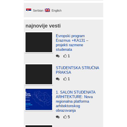
Serbian
English
najnovije vesti
Evropski program
Erazmus +KA131 –
projekti razmene
studenata
1
STUDENTSKA STRUČNA
PRAKSA
1
1. SALON STUDENATA
ARHITEKTURE: Nova
regionalna platforma
arhitektonskog
obrazovanja
5