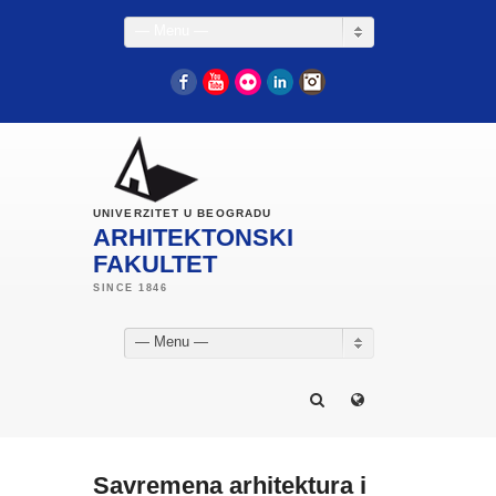
— Menu —
Facebook
YouTube
Flickr
LinkedIn
Instagram
UNIVERZITET U BEOGRADU
ARHITEKTONSKI
FAKULTET
— Menu —
Savremena arhitektura i