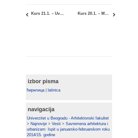
Kurs 21.1. – Uvod u urbanističko planiranje: Termin predaje konkursnih radova
Kurs 20.1. – Metodologija projekta: raspored polaganja u januarskom ispitnom roku 2014/15
izbor pisma
ћирилица
|
latinica
navigacija
Univerzitet u Beogradu - Arhitektonski fakultet
>
Najnovije
>
Vesti
>
Savremena arhitektura i
urbanizam: Ispit u januarsko-februarskom roku
2014/15. godine