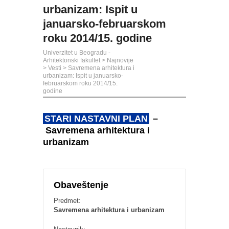
urbanizam: Ispit u
januarsko-februarskom
roku 2014/15. godine
Univerzitet u Beogradu -
Arhitektonski fakultet
>
Najnovije
>
Vesti
>
Savremena arhitektura i
urbanizam: Ispit u januarsko-
februarskom roku 2014/15.
godine
STARI NASTAVNI PLAN
–
Savremena arhitektura i
urbanizam
Obaveštenje
Predmet:
Savremena arhitektura i urbanizam