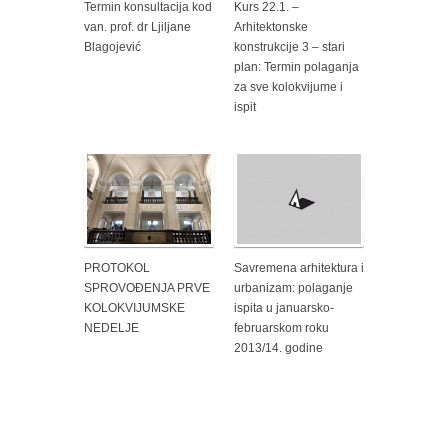
Termin konsultacija kod
Kurs 22.1. –
van. prof. dr Ljiljane
Arhitektonske
Blagojević
konstrukcije 3 – stari
plan: Termin polaganja
za sve kolokvijume i
ispit
PROTOKOL
Savremena arhitektura i
SPROVOĐENJA PRVE
urbanizam: polaganje
KOLOKVIJUMSKE
ispita u januarsko-
NEDELJE
februarskom roku
2013/14. godine