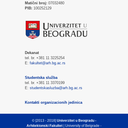
Matični broj:
07032480
PIB:
100252129
Dekanat
tel. br. +381 11 3225254
E:
fakultet@arh.bg.ac.rs
Studentska služba
tel. br. +381 11 3370199
E:
studentskasluzba@arh.bg.ac.rs
Kontakti organizacionih jedinica
© [2013 - 2018]
Univerzitet u Beogradu -
Arhitektonski Fakultet
| University of Belgrade -