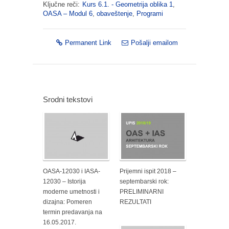
Ključne reči:
Kurs 6.1. - Geometrija oblika 1
,
OASA – Modul 6
,
obaveštenje
,
Programi
Permanent Link
Pošalji emailom
Srodni tekstovi
OASA-12030 i IASA-
Prijemni ispit 2018 –
12030 – Istorija
septembarski rok:
moderne umetnosti i
PRELIMINARNI
dizajna: Pomeren
REZULTATI
termin predavanja na
16.05.2017.