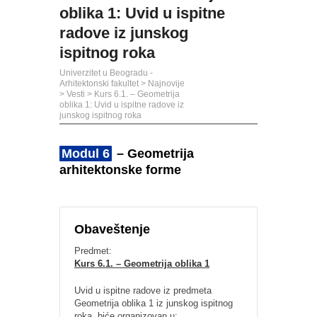
oblika 1: Uvid u ispitne
radove iz junskog
ispitnog roka
Univerzitet u Beogradu -
Arhitektonski fakultet
>
Najnovije
>
Vesti
>
Kurs 6.1. – Geometrija
oblika 1: Uvid u ispitne radove iz
junskog ispitnog roka
Modul 6
– Geometrija
arhitektonske forme
Obaveštenje
Predmet:
Kurs 6.1. – Geometrija oblika 1
Uvid u ispitne radove iz predmeta
Geometrija oblika 1 iz junskog ispitnog
roka, biće organizovan u: