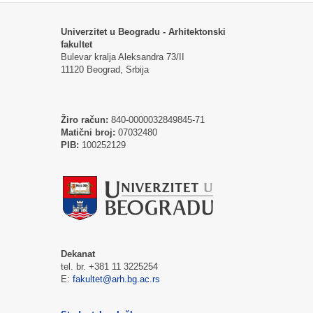
Univerzitet u Beogradu - Arhitektonski
fakultet
Bulevar kralja Aleksandra 73/II
11120 Beograd, Srbija
Žiro račun:
840-0000032849845-71
Matični broj:
07032480
PIB:
100252129
Dekanat
tel. br. +381 11 3225254
E:
fakultet@arh.bg.ac.rs