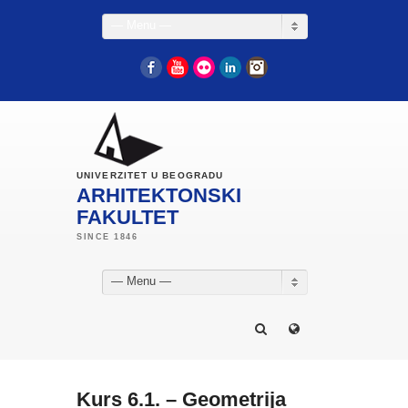
— Menu —
Facebook
YouTube
Flickr
LinkedIn
Instagram
UNIVERZITET U BEOGRADU
ARHITEKTONSKI
FAKULTET
— Menu —
Kurs 6.1. – Geometrija