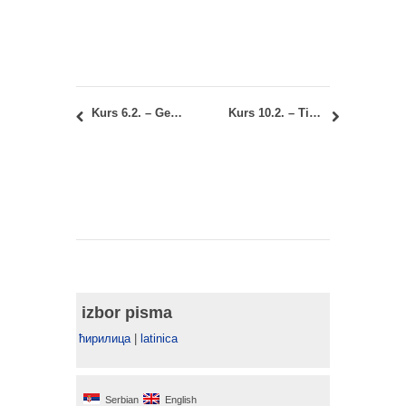
Kurs 6.2. – Geometrija oblika 2: ispravke u semestralnoj evidenciji
Kurs 10.2. – Tipologija objekata 2: Termini konsultacija za završni seminarski rad
izbor pisma
ћирилица
|
latinica
Serbian
English