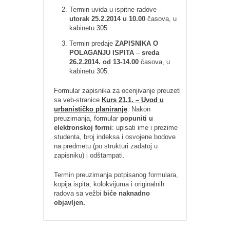
Termin uvida u ispitne radove –
utorak 25.2.2014 u 10.00
časova, u
kabinetu 305.
Termin predaje
ZAPISNIKA O
POLAGANJU ISPITA
–
sreda
26.2.2014. od 13-14.00
časova, u
kabinetu 305.
Formular zapisnika za ocenjivanje preuzeti
sa veb-stranice
Kurs 21.1. – Uvod u
urbanističko planiranje
. Nakon
preuzimanja, formular
popuniti u
elektronskoj formi
: upisati ime i prezime
studenta, broj indeksa i osvojene bodove
na predmetu (po strukturi zadatoj u
zapisniku) i odštampati.
Termin preuzimanja potpisanog formulara,
kopija ispita, kolokvijuma i originalnih
radova sa vežbi
biće naknadno
objavljen.