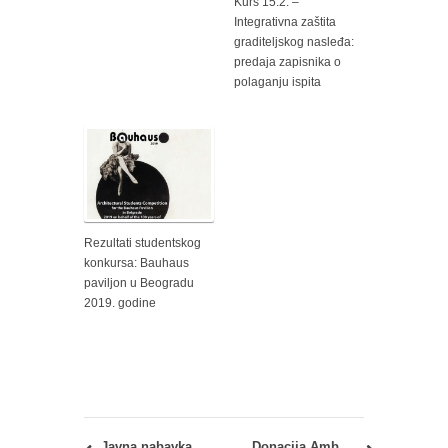
Kurs 15.2. –
Integrativna zaštita
graditeljskog nasleđa:
predaja zapisnika o
polaganju ispita
Rezultati studentskog
konkursa: Bauhaus
paviljon u Beogradu
2019. godine
Javna nabavka br.1/2014: nabavka usluga
Donacija Ambasade Japana studentima arhitekture