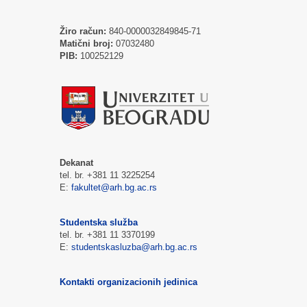
Žiro račun:
840-0000032849845-71
Matični broj:
07032480
PIB:
100252129
Dekanat
tel. br. +381 11 3225254
E:
fakultet@arh.bg.ac.rs
Studentska služba
tel. br. +381 11 3370199
E:
studentskasluzba@arh.bg.ac.rs
Kontakti organizacionih jedinica