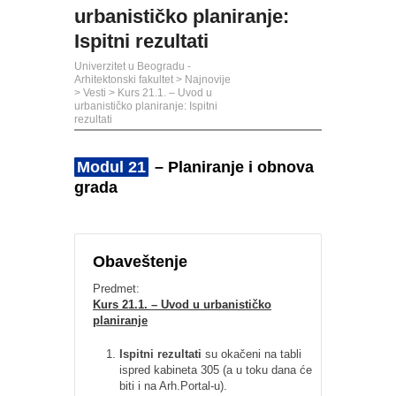
urbanističko planiranje:
Ispitni rezultati
Univerzitet u Beogradu -
Arhitektonski fakultet
>
Najnovije
>
Vesti
>
Kurs 21.1. – Uvod u
urbanističko planiranje: Ispitni
rezultati
Modul 21
– Planiranje i obnova
grada
Obaveštenje
Predmet:
Kurs 21.1. – Uvod u urbanističko
planiranje
Ispitni rezultati
su okačeni na tabli
ispred kabineta 305 (a u toku dana će
biti i na Arh.Portal-u).