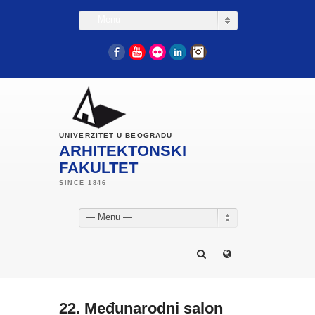
— Menu —
Facebook
YouTube
Flickr
LinkedIn
Instagram
UNIVERZITET U BEOGRADU
ARHITEKTONSKI
FAKULTET
— Menu —
22. Međunarodni salon