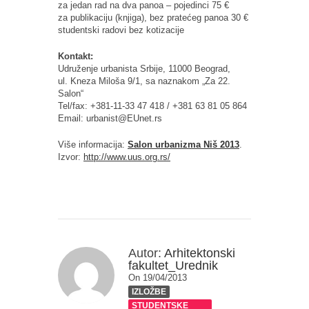
za jedan rad na dva panoa – pojedinci 75 €
za publikaciju (knjiga), bez pratećeg panoa 30 €
studentski radovi bez kotizacije
Kontakt:
Udruženje urbanista Srbije, 11000 Beograd,
ul. Kneza Miloša 9/1, sa naznakom „Za 22.
Salon“
Tel/fax: +381-11-33 47 418 / +381 63 81 05 864
Email: urbanist@EUnet.rs
Više informacija:
Salon urbanizma Niš 2013
.
Izvor:
http://www.uus.org.rs/
Autor:
Arhitektonski
fakultet_Urednik
On 19/04/2013
IZLOŽBE
STUDENTSKE