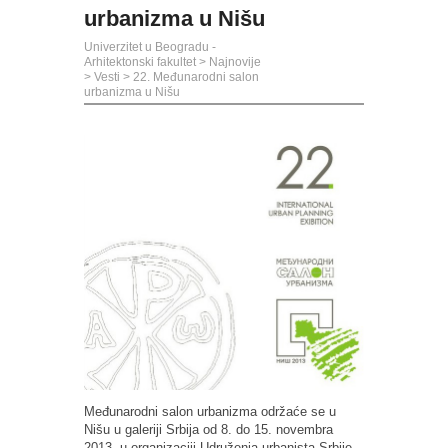
urbanizma u Nišu
Univerzitet u Beogradu -
Arhitektonski fakultet
>
Najnovije
>
Vesti
>
22. Međunarodni salon
urbanizma u Nišu
Međunarodni salon urbanizma održaće se u
Nišu u galeriji Srbija od 8. do 15. novembra
2013. u organizaciji Udruženja urbanista Srbije,