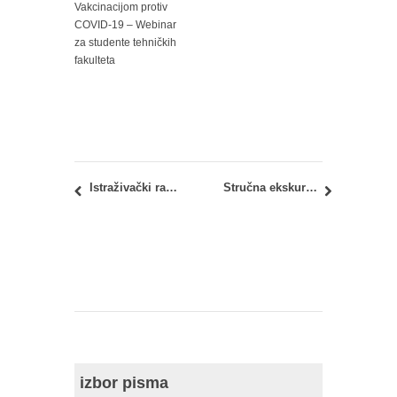
Vakcinacijom protiv
COVID-19 – Webinar
za studente tehničkih
fakulteta
Istraživački rad: Sinergija istraživanja studenata master i doktorskih studija Integralni urbanizam
Stručna ekskurzija: projekat regionalnog razvoja prostora Resava – Mlava
izbor pisma