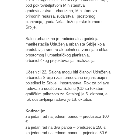
pod pokroviteljstvom Ministarstva
građevinarstva i urbanizma, Ministarstva
prirodnih resursa, rudarstva i prostornog
planiranja, grada Niša i Inženjerske komore
Srbije.
Salon urbanizma je tradicionalna godišnja
manifestacija Udruženja urbanista Srbije koja
predstavlja smotru aktuelnih ostvarenja u oblasti
prostornog i urbanističkog planiranja,
urbanističkog projektovanja i realizacija.
Učesnici 22. Salona mogu biti članovi Udruženja
urbanista Srbije i zainteresovane organizacije i
pojedinci iz Srbije i inostranstva. Rok za prijave
radova za ucešće na Salonu (CD sa tekstom i
grafičkim prikazom za Katalog) je 5. oktobar, a
rok dostavljanja radova je 18. oktobar.
Kotizacije:
za jedan rad na jednom panou – preduzeća 100
€
za jedan rad na dva panoa – preduzeća 150 €
za jedan rad na jednom panou – pojedinci 50 €