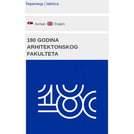
ћирилица
|
latinica
Serbian
English
180 GODINA
ARHITEKTONSKOG
FAKULTETA