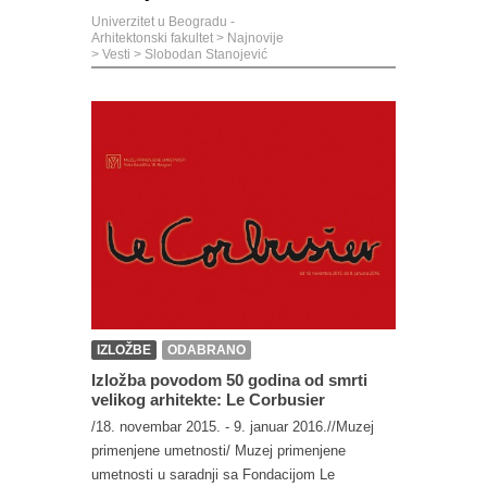
Univerzitet u Beogradu -
Arhitektonski fakultet
>
Najnovije
>
Vesti
>
Slobodan Stanojević
IZLOŽBE
ODABRANO
Izložba povodom 50 godina od smrti
velikog arhitekte: Le Corbusier
/18. novembar 2015. - 9. januar 2016.//Muzej
primenjene umetnosti/ Muzej primenjene
umetnosti u saradnji sa Fondacijom Le