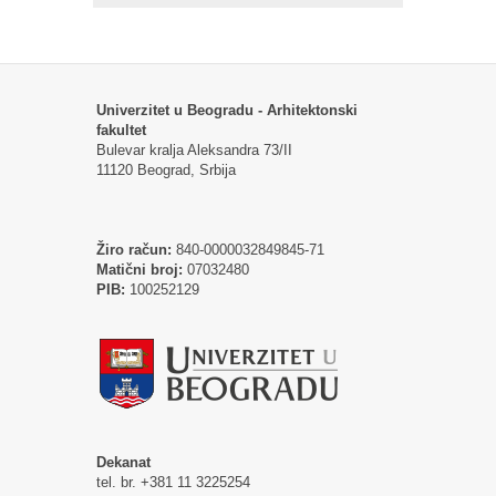
Univerzitet u Beogradu - Arhitektonski
fakultet
Bulevar kralja Aleksandra 73/II
11120 Beograd, Srbija
Žiro račun:
840-0000032849845-71
Matični broj:
07032480
PIB:
100252129
Dekanat
tel. br. +381 11 3225254