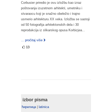
Corbusier priredio je ovu izložbu kao izraz
poštovanja izuzetnom arhitekti, umetniku i
stvaraocu koji je snažno obeležio i trajno
usmerio arhitekturu XX veka. Izložba se sastoji
od 50 fotografija arhitektonskih dela i 30
reprodukcija iz slikarskog opusa Korbizjea...
... pročitaj više
13
izbor pisma
ћирилица
|
latinica