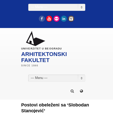
— Menu —
Facebook
YouTube
Flickr
LinkedIn
Instagram
UNIVERZITET U BEOGRADU
ARHITEKTONSKI
FAKULTET
— Menu —
Postovi obeleženi sa ‘Slobodan
Stanojević’