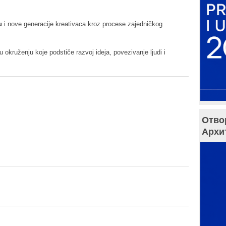
u
i nove generacije kreativaca kroz procese zajedničkog
 okruženju koje podstiče razvoj ideja, povezivanje ljudi i
Отво
Архи
.