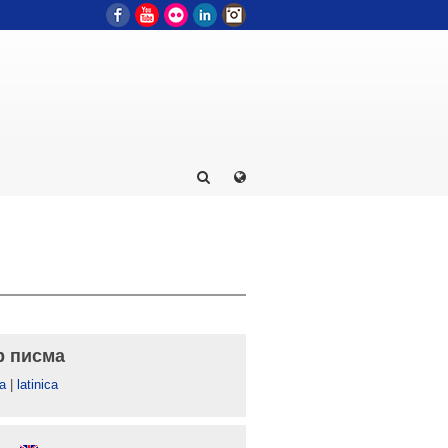
Facebook
YouTube
Flickr
LinkedIn
Instagram
р писма
а
|
latinica