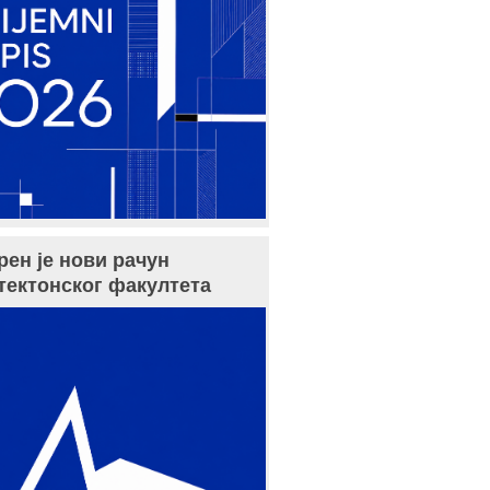
рен је нови рачун
тектонског факултета