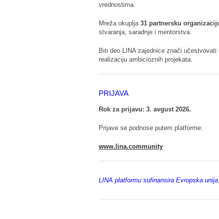
vrednostima.
Mreža okuplja
31 partnersku organizacij
stvaranja, saradnje i mentorstva.
Biti deo LINA zajednice znači učestvovati u
realizaciju ambicioznih projekata.
PRIJAVA
Rok za prijavu: 3. avgust 2026.
Prijave se podnose putem platforme:
www.lina.community
LINA platformu sufinansira Evropska unija