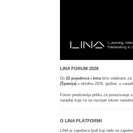
LINA FORUM 2026
Do
22 pojedinca i tima
biće odabrano za
(Španija)
u oktobru 2026. godine, u sarad
Forum predstavlja priliku za povezivanje s
saradnji koje će se razvijati tokom naredn
O LINA PLATFORMI
LINA je zajednica ljudi koji rade na zajedni