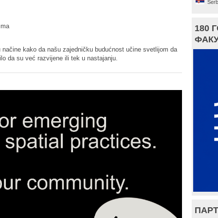
Serb
tima
180 
ФАКУ
u načine kako da našu zajedničku budućnost učine svetlijom da
lo da su već razvijene ili tek u nastajanju.
ПАРТ