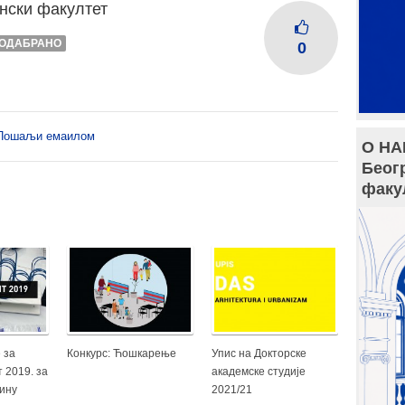
нски факултет
ОДАБРАНО
0
Пошаљи емаилом
О НА
Беог
факу
 за
Конкурс: Ћошкарење
Упис на Докторске
 2019. за
академске студије
дину
2021/21