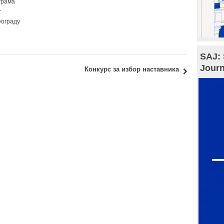
грама
г
еограду
SAJ: 
Journ
Конкурс за избор наставника