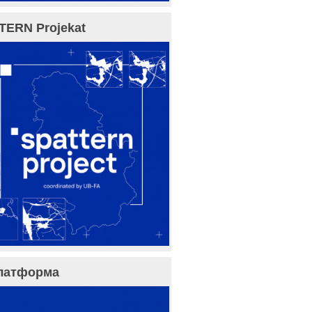
TERN Projekat
латформа