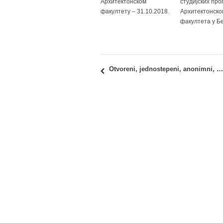
Архитектонском
студијских про
факултету – 31.10.2018.
Архитектонско
факултета у Б
Otvoreni, jednostepeni, anonimni, studentski arhitektonsko-urbanistički konkurs Ekoton 26