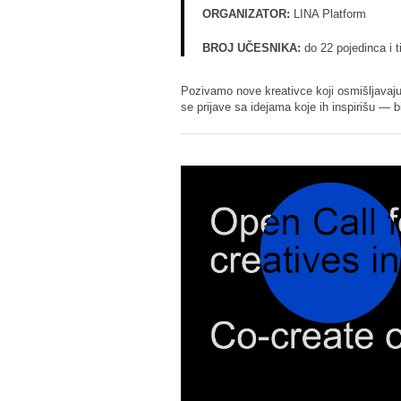
ORGANIZATOR:
LINA Platform
BROJ UČESNIKA:
do 22 pojedinca i 
Pozivamo nove kreativce koji osmišljavaj
se prijave sa idejama koje ih inspirišu — bi