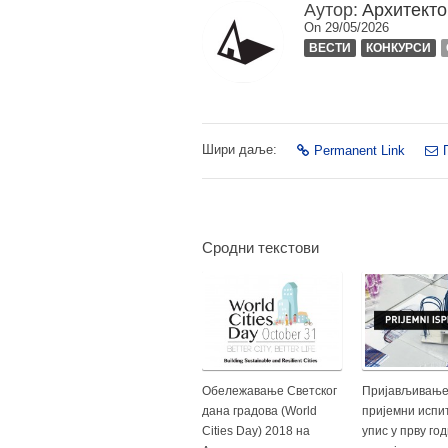
Аутор:
Архитекто
On 29/05/2026
ВЕСТИ
КОНКУРСИ
Шири даље:
Permanent Link
Сродни текстови
Обележавање Светског
Пријављивање
дана градова (World
пријемни испит
Cities Day) 2018 на
упис у прву го