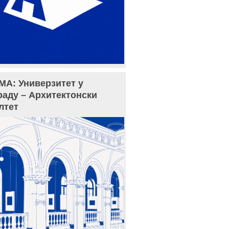
МА: Универзитет у
раду – Архитектонски
лтет