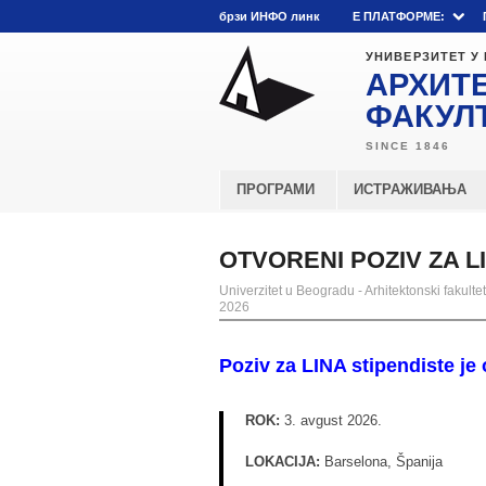
брзи ИНФО линк
E ПЛАТФОРМЕ:
УНИВЕРЗИТЕТ У
АРХИТ
ФАКУЛ
ПРОГРАМИ
ИСТРАЖИВАЊА
OTVORENI POZIV ZA L
Univerzitet u Beogradu - Arhitektonski fakultet
2026
Poziv za LINA stipendiste je
ROK:
3. avgust 2026.
LOKACIJA:
Barselona, Španija