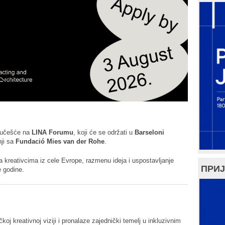
 učešće na
LINA Forumu
, koji će se održati u
Barseloni
nji sa
Fundació Mies van der Rohe
.
a kreativcima iz cele Evrope, razmenu ideja i uspostavljanje
ПРИЈ
e godine.
čkoj kreativnoj viziji i pronalaze zajednički temelj u inkluzivnim