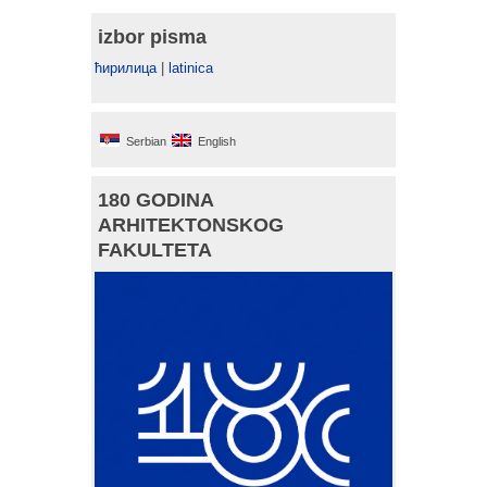
izbor pisma
ћирилица
|
latinica
Serbian
English
180 GODINA
ARHITEKTONSKOG
FAKULTETA