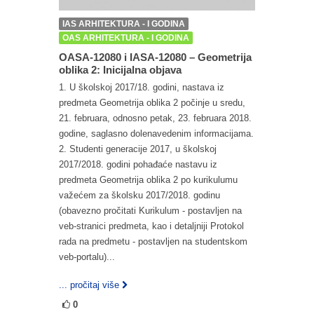
IAS ARHITEKTURA - I GODINA
OAS ARHITEKTURA - I GODINA
OASA-12080 i IASA-12080 – Geometrija
oblika 2: Inicijalna objava
1. U školskoj 2017/18. godini, nastava iz
predmeta Geometrija oblika 2 počinje u sredu,
21. februara, odnosno petak, 23. februara 2018.
godine, saglasno dolenavedenim informacijama.
2. Studenti generacije 2017, u školskoj
2017/2018. godini pohađaće nastavu iz
predmeta Geometrija oblika 2 po kurikulumu
važećem za školsku 2017/2018. godinu
(obavezno pročitati Kurikulum - postavljen na
veb-stranici predmeta, kao i detaljniji Protokol
rada na predmetu - postavljen na studentskom
veb-portalu)...
... pročitaj više
0