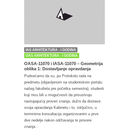
IAS ARHITEKTURA - I GODINA
OAS ARHITEKTURA - I GODINA
OASA-11070 i IASA-11070 – Geometrija
oblika 1: Dostavljanje opravdanja
Podsećamo da su, po Protokolu rada na
predmetu (objavljenom na studentskom portalu
našeg fakulteta pre početka semestra), studenti
koji nisu bili u mogućnosti da prisustvuju
nastupajućoj proveri znanja, dužni da dostave
svoja opravdanja Kabinetu i to, isključivo, u
terminima konsultacija organizovanim u prve
dve nedelje nakon održavanja te provere
znanja...