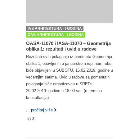
IAS ARHITEKTURA - I GODINA
OAS ARHITEKTURA - I GODINA
OASA-11070 i IASA-11070 – Geometrija
oblika 1: rezultati i uvid u radove
Rezultati svih polaganja iz predmeta Geometrija
oblika 1, obavljenih u januarskom ispitnom roku,
biće objavljeni u SUBOTU, 15.02.2019. godine u
večernjim satima. Uvid u radove sa pomenutih
polaganja biće organizovan u SREDU,
20.02.2019. godine u 18.00 sati (u terminu
konsultacija).
... pročitaj više
2