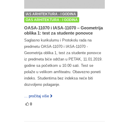
IAS ARHITEKTURA - I GODINA
OAS ARHITEKTURA - I GODINA
OASA-11070 i IASA-11070 – Geometrija
oblika 1: test za studente ponovce
Saglasno kurikulumu i Protokolu rada na
predmetu OASA-11070 i IASA-11070 -
Geometrija oblika 1, test za studente ponovce
iz predmeta biće održan u PETAK, 11.01.2019.
godine sa početkom u 10.00 sati. Test se
polaže u velikom amfiteatru. Obavezno poneti
indeks. Studentima bez indeksa neće biti
dozvoljeno polaganje.
... pročitaj više
0