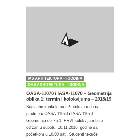
IAS ARHITEKTURA - I GODINA
OAS ARHITEKTURA - I GODINA
OASA-11070 i IASA-11070 – Geometrija
oblika 1: termin I kolokvijuma – 2018/19
Saglasno kurikulumu i Protokolu rada na
predmetu OASA-11070 i IASA-11070 -
Geometrija oblika 1, PRVI kolokvijum biće
održan u subotu, 10.11.2018. godine sa
početkom u 10.00 sati. Studenti tekuće