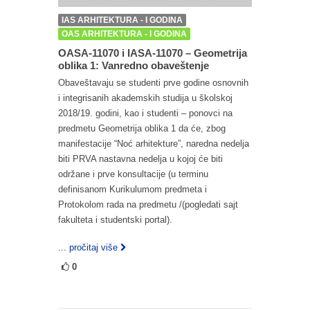
IAS ARHITEKTURA - I GODINA
OAS ARHITEKTURA - I GODINA
OASA-11070 i IASA-11070 – Geometrija
oblika 1: Vanredno obaveštenje
Obaveštavaju se studenti prve godine osnovnih
i integrisanih akademskih studija u školskoj
2018/19. godini, kao i studenti – ponovci na
predmetu Geometrija oblika 1 da će, zbog
manifestacije “Noć arhitekture”, naredna nedelja
biti PRVA nastavna nedelja u kojoj će biti
održane i prve konsultacije (u terminu
definisanom Kurikulumom predmeta i
Protokolom rada na predmetu /(pogledati sajt
fakulteta i studentski portal).
... pročitaj više
0