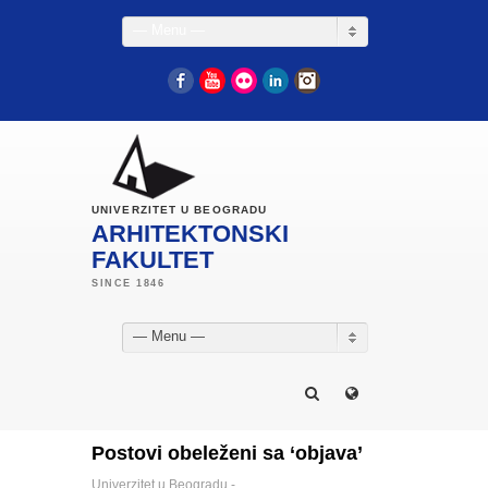
— Menu —
Facebook
YouTube
Flickr
LinkedIn
Instagram
UNIVERZITET U BEOGRADU
ARHITEKTONSKI
FAKULTET
— Menu —
Postovi obeleženi sa ‘objava’
Univerzitet u Beogradu -