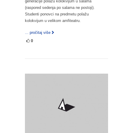
generacije polažu kolokvijum u salama
(raspored sedenja po salama ne postoji).
Studenti ponovci na predmetu polažu
kolokvijum u velikom amfiteatru.
... pročitaj više
0