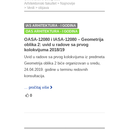
Arhitektonski fakultet
>
Najnovije
>
Vesti
>
objava
IAS ARHITEKTURA - I GODINA
OAS ARHITEKTURA - I GODINA
OASA-12080 i IASA-12080 – Geometrija
oblika 2: uvid u radove sa prvog
kolokvijuma 2018/19
Uvid u radove sa prvog kolokvijuma iz predmeta
Geometrija oblika 2 biće organizovan u sredu,
24.04.2019. godine u terminu redovnih
konsultacija.
... pročitaj više
0