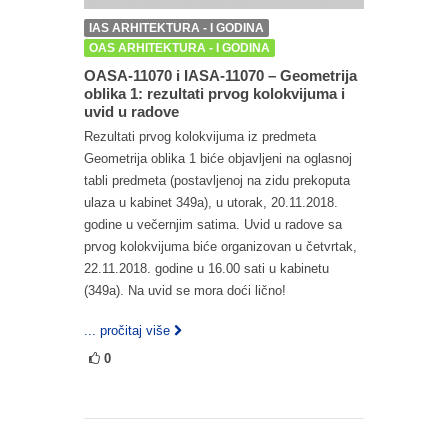
IAS ARHITEKTURA - I GODINA
OAS ARHITEKTURA - I GODINA
OASA-11070 i IASA-11070 – Geometrija
oblika 1: rezultati prvog kolokvijuma i
uvid u radove
Rezultati prvog kolokvijuma iz predmeta
Geometrija oblika 1 biće objavljeni na oglasnoj
tabli predmeta (postavljenoj na zidu prekoputa
ulaza u kabinet 349a), u utorak, 20.11.2018.
godine u večernjim satima. Uvid u radove sa
prvog kolokvijuma biće organizovan u četvrtak,
22.11.2018. godine u 16.00 sati u kabinetu
(349a). Na uvid se mora doći lično!
... pročitaj više
0