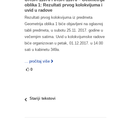
oblika 1: Rezultati prvog kolokvijuma i
uvid u radove
Rezultati prvog kolokvijuma iz predmeta
Geometrija oblika 1 biće objavljeni na oglasnoj
tabli predmeta, u subotu 25.11. 2017. godine u
večernjim satima. Uvid u kolokvijumske radove
biće organizovan u petak, 01.12.2017. u 14.00
sati u kabinetu 349a.
... pročitaj više
0
Stariji tekstovi