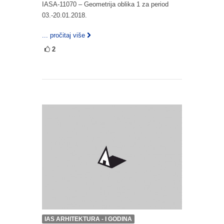
IASA-11070 – Geometrija oblika 1 za period
03.-20.01.2018.
... pročitaj više
2
IAS ARHITEKTURA - I GODINA