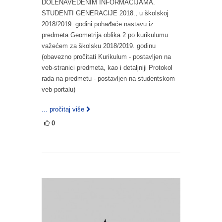
DOLENAVEDENIM INFORMACIJAMA.
STUDENTI GENERACIJE 2018., u školskoj
2018/2019. godini pohađaće nastavu iz
predmeta Geometrija oblika 2 po kurikulumu
važećem za školsku 2018/2019. godinu
(obavezno pročitati Kurikulum - postavljen na
veb-stranici predmeta, kao i detaljniji Protokol
rada na predmetu - postavljen na studentskom
veb-portalu)
... pročitaj više
0