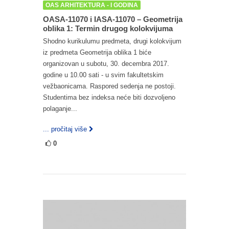
OAS ARHITEKTURA - I GODINA
OASA-11070 i IASA-11070 – Geometrija
oblika 1: Termin drugog kolokvijuma
Shodno kurikulumu predmeta, drugi kolokvijum
iz predmeta Geometrija oblika 1 biće
organizovan u subotu, 30. decembra 2017.
godine u 10.00 sati - u svim fakultetskim
vežbaonicama. Raspored sedenja ne postoji.
Studentima bez indeksa neće biti dozvoljeno
polaganje...
... pročitaj više
0