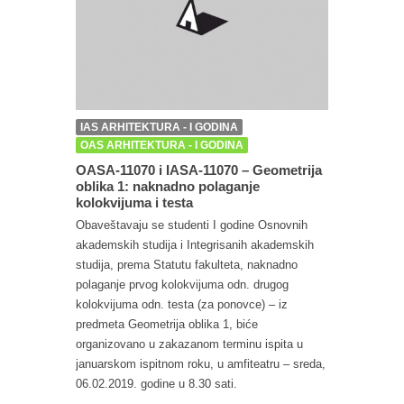
IAS ARHITEKTURA - I GODINA
OAS ARHITEKTURA - I GODINA
OASA-11070 i IASA-11070 – Geometrija
oblika 1: naknadno polaganje
kolokvijuma i testa
Obaveštavaju se studenti I godine Osnovnih
akademskih studija i Integrisanih akademskih
studija, prema Statutu fakulteta, naknadno
polaganje prvog kolokvijuma odn. drugog
kolokvijuma odn. testa (za ponovce) – iz
predmeta Geometrija oblika 1, biće
organizovano u zakazanom terminu ispita u
januarskom ispitnom roku, u amfiteatru – sreda,
06.02.2019. godine u 8.30 sati.