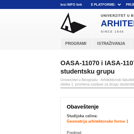
brzi INFO link
E PLATFORME:
PRIJ
UNIVERZITET U
ARHITE
PROGRAMI
ISTRAŽIVANJA
OASA-11070 i IASA-1107
studentsku grupu
Univerzitet u Beogradu - Arhitektonski fakultet
oblika 1: promena nastave za drugu student
Obaveštenje
Studijska celina:
Geometrija arhitektonske forme 1
Predmet: