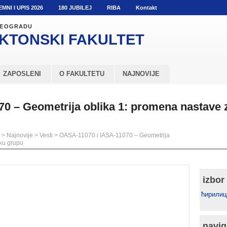
EMNI I UPIS 2026
180 JUBILEJ
RIBA
Kontakt
 BEOGRADU
KTONSKI
FAKULTET
ZAPOSLENI
O FAKULTETU
NAJNOVIJE
0 – Geometrija oblika 1: promena nastave 
>
Najnovije
>
Vesti
>
OASA-11070 i IASA-11070 – Geometrija
sku grupu
izbor
ћирилиц
navig