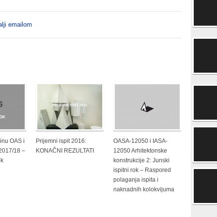
lji emailom
inu OAS i
Prijemni ispit 2016:
OASA-12050 i IASA-
 2017/18 –
KONAČNI REZULTATI
12050 Arhitektonske
ok
konstrukcije 2: Junski
ispitni rok – Raspored
polaganja ispita i
naknadnih kolokvijuma