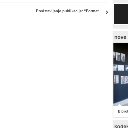
Predstavljanje publikacije: “Formati za urbani život: porodična kuća u savremenom gradu” – Ana Nikezić
nove 
Biblio
kode