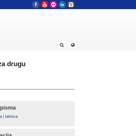
Facebook
YouTube
Flickr
LinkedIn
Instagram
za drugu
 pisma
а
|
latinica
acija