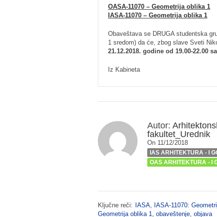
OASA-11070 – Geometrija oblika 1
IASA-11070 – Geometrija oblika 1
Obaveštava se DRUGA studentska grupa
1 sredom) da će, zbog slave Sveti Ni
21.12.2018. godine od 19.00-22.00 sa
Iz Kabineta
Autor:
Arhitektons
fakultet_Urednik
On 11/12/2018
IAS ARHITEKTURA - I 
OAS ARHITEKTURA - I
Ključne reči:
IASA
,
IASA-11070: Geometrij
Geometrija oblika 1
,
obaveštenje
,
objava