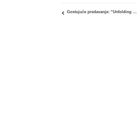
Gostujuće predavanje: “Unfolding Urban Heritage Conservation As Community-Led Local Development” – dr Elena Bataljini (Elena Battaglini)