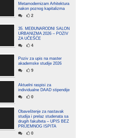
Metamodernizam Arhitektura
nakon poznog kapitalizma
2
35. MEĐUNARODNI SALON
URBANIZMA 2026 – POZIV
ZA UČEŠĆE
4
Poziv za upis na master
akademske studije 2026
9
Aktuelni raspisi za
individualne DAAD stipendije
0
Obaveštenje za nastavak
studija i prelaz studenata sa
drugih fakulteta – UPIS BEZ
PRIJEMNOG ISPITA
0