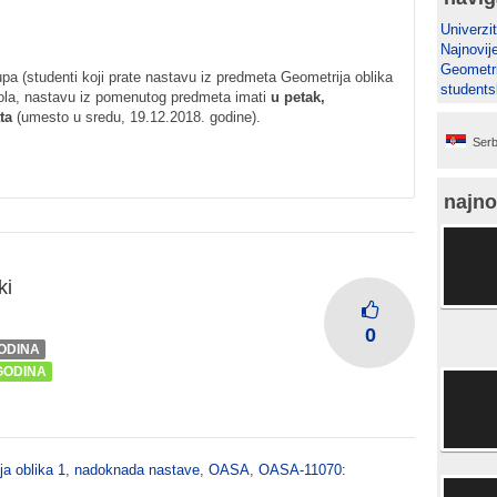
Univerzit
Najnovij
Geometri
 (studenti koji prate nastavu iz predmeta Geometrija oblika
students
kola, nastavu iz pomenutog predmeta imati
u petak,
ta
(umesto u sredu, 19.12.2018. godine).
Serb
najno
ki
0
GODINA
 GODINA
a oblika 1
,
nadoknada nastave
,
OASA
,
OASA-11070: