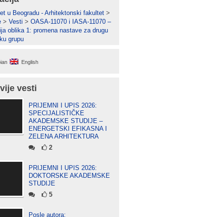
et u Beogradu - Arhitektonski fakultet
>
e
>
Vesti
>
OASA-11070 i IASA-11070 –
ja oblika 1: promena nastave za drugu
ku grupu
ian
English
vije vesti
PRIJEMNI I UPIS 2026:
SPECIJALISTIČKE
AKADEMSKE STUDIJE –
ENERGETSKI EFIKASNA I
ZELENA ARHITEKTURA
2
PRIJEMNI I UPIS 2026:
DOKTORSKE AKADEMSKE
STUDIJE
5
Posle autora: