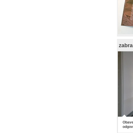
zabra
Obaveš
odgov