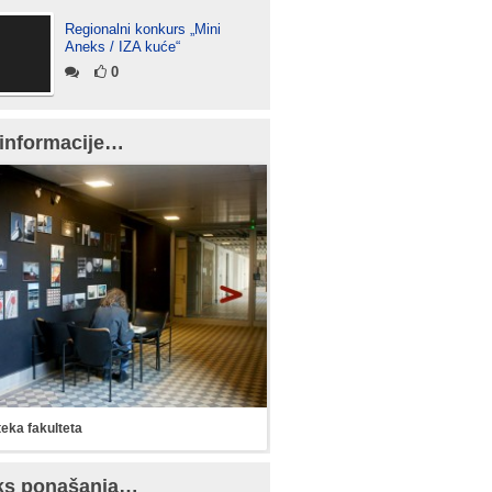
Regionalni konkurs „Mini
Aneks / IZA kuće“
0
informacije…
teka fakulteta
ks ponašanja…