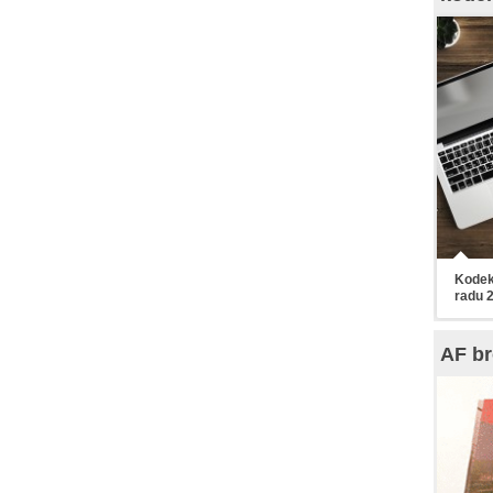
Kodek
radu 
AF br