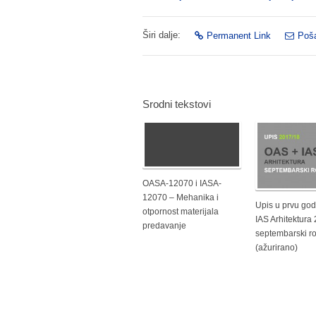
Širi dalje:
Permanent Link
Poša
Srodni tekstovi
OASA-12070 i IASA-
12070 – Mehanika i
Upis u prvu god
otpornost materijala
IAS Arhitektura
predavanje
septembarski r
(ažurirano)