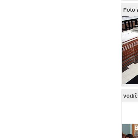
Foto 
vodič