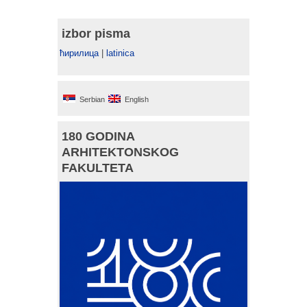
izbor pisma
ћирилица
|
latinica
Serbian
English
180 GODINA
ARHITEKTONSKOG
FAKULTETA