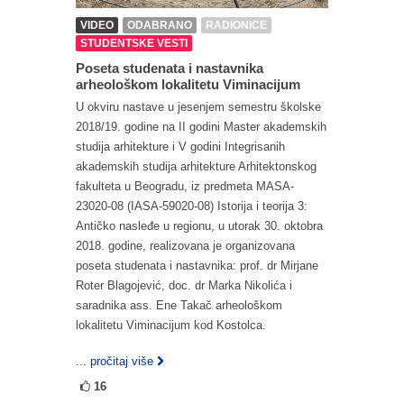
VIDEO
ODABRANO
RADIONICE
STUDENTSKE VESTI
Poseta studenata i nastavnika
arheološkom lokalitetu Viminacijum
U okviru nastave u jesenjem semestru školske
2018/19. godine na II godini Master akademskih
studija arhitekture i V godini Integrisanih
akademskih studija arhitekture Arhitektonskog
fakulteta u Beogradu, iz predmeta MASA-
23020-08 (IASA-59020-08) Istorija i teorija 3:
Antičko nasleđe u regionu, u utorak 30. oktobra
2018. godine, realizovana je organizovana
poseta studenata i nastavnika: prof. dr Mirjane
Roter Blagojević, doc. dr Marka Nikolića i
saradnika ass. Ene Takač arheološkom
lokalitetu Viminacijum kod Kostolca.
... pročitaj više
16