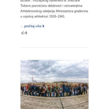
države“, muzejskog savetnika dr Snežane
Toševe posvećenu delatnosti i ostvarenjima
Arhitektonskog odeljenja Ministarstva građevina
u srpskoj arhitekturi 1918–1941.
... pročitaj više
0