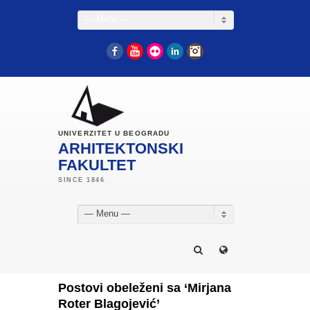
— Menu —
Facebook
YouTube
Flickr
LinkedIn
Instagram
UNIVERZITET U BEOGRADU
ARHITEKTONSKI
FAKULTET
— Menu —
Postovi obeleženi sa ‘Mirjana
Roter Blagojević’