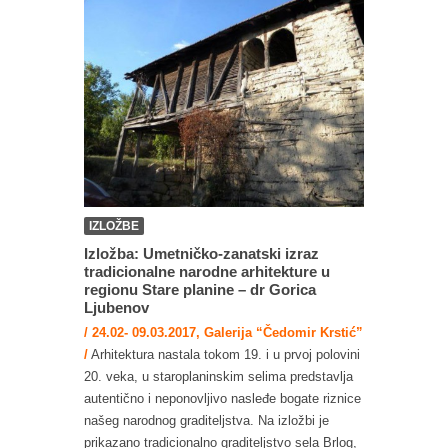
IZLOŽBE
Izložba: Umetničko-zanatski izraz
tradicionalne narodne arhitekture u
regionu Stare planine – dr Gorica
Ljubenov
/ 24.02- 09.03.2017, Galerija “Čedomir Krstić”
/
Arhitektura nastala tokom 19. i u prvoj polovini
20. veka, u staroplaninskim selima predstavlja
autentično i neponovljivo nasleđe bogate riznice
našeg narodnog graditeljstva. Na izložbi je
prikazano tradicionalno graditeljstvo sela Brlog,