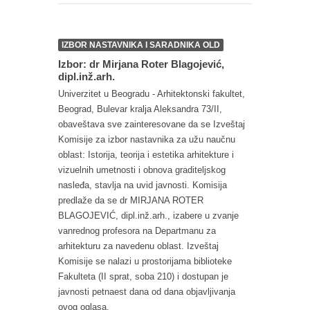
IZBOR NASTAVNIKA I SARADNIKA OLD
Izbor: dr Mirjana Roter Blagojević,
dipl.inž.arh.
Univerzitet u Beogradu - Arhitektonski fakultet,
Beograd, Bulevar kralja Aleksandra 73/II,
obaveštava sve zainteresovane da se Izveštaj
Komisije za izbor nastavnika za užu naučnu
oblast: Istorija, teorija i estetika arhitekture i
vizuelnih umetnosti i obnova graditeljskog
nasleđa, stavlja na uvid javnosti. Komisija
predlaže da se dr MIRJANA ROTER
BLAGOJEVIĆ, dipl.inž.arh., izabere u zvanje
vanrednog profesora na Departmanu za
arhitekturu za navedenu oblast. Izveštaj
Komisije se nalazi u prostorijama biblioteke
Fakulteta (II sprat, soba 210) i dostupan je
javnosti petnaest dana od dana objavljivanja
ovog oglasa.