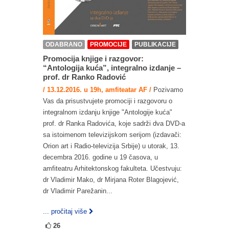
ODABRANO
PROMOCIJE
PUBLIKACIJE
Promocija knjige i razgovor:
“Antologija kuća”, integralno izdanje –
prof. dr Ranko Radović
/ 13.12.2016. u 19h, amfiteatar AF /
Pozivamo
Vas da prisustvujete promociji i razgovoru o
integralnom izdanju knjige "Antologije kuća"
prof. dr Ranka Radovića, koje sadrži dva DVD-a
sa istoimenom televizijskom serijom (izdavači:
Orion art i Radio-televizija Srbije) u utorak, 13.
decembra 2016. godine u 19 časova, u
amfiteatru Arhitektonskog fakulteta. Učestvuju:
dr Vladimir Mako, dr Mirjana Roter Blagojević,
dr Vladimir Parežanin...
... pročitaj više
26