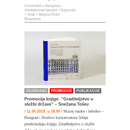
Univerzitet u Beogradu -
Arhitektonski fakultet
>
Najnovije
>
Vesti
>
Mirjana Roter
Blagojević
ODABRANO
PROMOCIJE
PUBLIKACIJE
Promocija knjige: “Graditeljstvo u
službi države” – Snežana Tošev
/ 11.04.2019. u 18.00 /
Muzej nauke i tehnike –
Beograd i Društvo konzervatora Srbije
predstavljaju knjigu „Graditeljstvo u službi