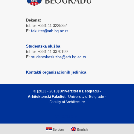
Dekanat
tel. br. +381 11 3225254
E:
fakultet@arh.bg.ac.rs
Studentska služba
tel. br. +381 11 3370199
E:
studentskasluzba@arh.bg.ac.rs
Kontakti organizacionih jedinica
© [2013 - 2018]
Univerzitet u Beogradu -
Arhitektonski Fakultet
| University of Belgrade -
Faculty of Architecture
Vrh strane
Serbian
English