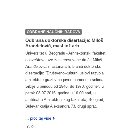
ODBRANE NAUČNIH RADOVA
Odbrana doktorske disertacije: Miloš
Aranđelović, mast.inž.arh.
Univerzitet u Beogradu - Arhitektonski fakultet
obaveštava sve zainteresovane da će Miloš
Aranđelović, mast.inž.arh. braniti doktorsku
disertaciju: ”Društveno-kulturni uslovi razvoja
arhitekture građevina javne namene u selima
Srbije u periodu od 1946. do 1970. godine", u
petak 08.07.2016. godine u 16.00 sati, u
amfiteatru Arhitektonskog fakulteta, Beograd,
Bulevar kralja Aleksandra 73, drugi sprat.
... pročitaj više
0