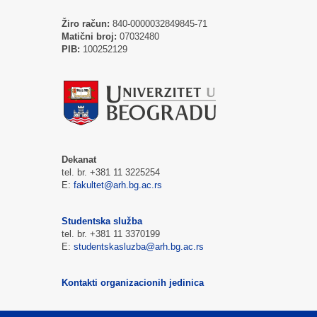
Žiro račun:
840-0000032849845-71
Matični broj:
07032480
PIB:
100252129
Dekanat
tel. br. +381 11 3225254
E:
fakultet@arh.bg.ac.rs
Studentska služba
tel. br. +381 11 3370199
E:
studentskasluzba@arh.bg.ac.rs
Kontakti organizacionih jedinica