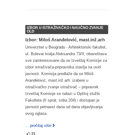
IZBOR U ISTRAŽIVAČKO I NAUČNO ZVANJE
OLD
Izbor: Miloš Aranđelović, mast.inž.arh
Univerzitet u Beogradu - Arhitektonski fakultet,
ul. Bulevar kralja Aleksandra 73/II, obaveštava
sve zainteresovane da se Izveštaj Komisije za
izbor istraživača-pripravnika stavlja na uvid
javnosti. Komisija predlaže da se Miloš
Aranđelović, mast.inž.arh. izabere u
istraživačko zvanje istraživač – pripravnik.
Izveštaj Komisije se nalazi u Opštoj službi
Fakulteta (II sprat, soba 204) i dostupan je
javnosti petnaest dana od dana objavljivanja
ovog oglasa.
... pročitaj više
21