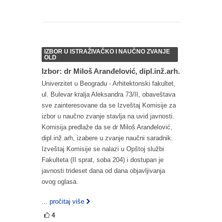
IZBOR U ISTRAŽIVAČKO I NAUČNO ZVANJE
OLD
Izbor: dr Miloš Aranđelović, dipl.inž.arh.
Univerzitet u Beogradu - Arhitektonski fakultet,
ul. Bulevar kralja Aleksandra 73/II, obaveštava
sve zainteresovane da se Izveštaj Komisije za
izbor u naučno zvanje stavlja na uvid javnosti.
Komisija predlaže da se dr Miloš Aranđelović,
dipl.inž.arh, izabere u zvanje naučni saradnik.
Izveštaj Komisije se nalazi u Opštoj službi
Fakulteta (II sprat, soba 204) i dostupan je
javnosti trideset dana od dana objavljivanja
ovog oglasa.
... pročitaj više
4