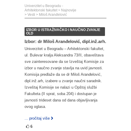
Univerzitet u Beogradu -
Arhitektonski fakultet
>
Najnovije
>
Vesti
>
Miloš Aranđelović
IZBOR U ISTRAŽIVAČKO I NAUČNO ZVANJE
OLD
Izbor: dr Miloš Aranđelović, dipl.inž.arh.
Univerzitet u Beogradu – Arhitektonski fakultet,
ul. Bulevar kralja Aleksandra 73/II, obaveštava
sve zainteresovane da se Izveštaj Komisije za
izbor u naučno zvanje stavlja na uvid javnosti.
Komisija predlaže da se dr Miloš Aranđelović,
dipl.inž.arh, izabere u zvanje naučni saradnik.
Izveštaj Komisije se nalazi u Opštoj službi
Fakulteta (II sprat, soba 204) i dostupan je
javnosti trideset dana od dana objavljivanja
ovog oglasa.
... pročitaj više
6