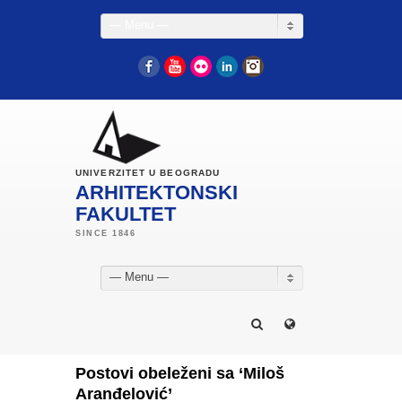
— Menu —
Facebook
YouTube
Flickr
LinkedIn
Instagram
UNIVERZITET U BEOGRADU
ARHITEKTONSKI
FAKULTET
— Menu —
Postovi obeleženi sa ‘Miloš
Aranđelović’