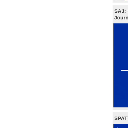
SAJ: 
Journ
SPAT