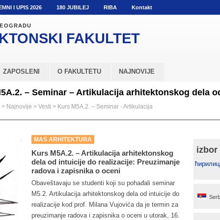
EMNI I UPIS 2026
180 JUBILEJ
RIBA
Kontakt
 BEOGRADU
KTONSKI
FAKULTET
ZAPOSLENI
O FAKULTETU
NAJNOVIJE
A.2. – Seminar – Artikulacija arhitektonskog dela od 
>
Najnovije
>
Vesti
>
Kurs M5A.2. – Seminar - Artikulacija
MAS ARHITEKTURA
izbor
Kurs M5A.2. – Artikulacija arhitektonskog
dela od intuicije do realizacije: Preuzimanje
ћирилиц
radova i zapisnika o oceni
Obaveštavaju se studenti koji su pohađali seminar
M5.2. Artikulacija arhitektonskog dela od intuicije do
Serb
realizacije kod prof. Milana Vujovića da je termin za
preuzimanje radova i zapisnika o oceni u utorak, 16.