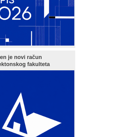
en je novi račun
ektonskog fakulteta