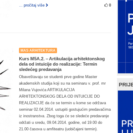
... pročitaj više
0
MAS ARHITEKTURA
Kurs M5A.2. – Artikulacija arhitektonskog
dela od intuicije do realizacije: Termin
sledećeg predavanja
Obaveštavaju se studenti prve godine Master
akademskih studija koji su na seminaru v. prof. mr
PRIJE
Milana Vujovića ARTIKULACIJA
ARHITEKTONSKOG DELA OD INTUICIJE DO
REALIZACIJE da će se termin u kome se održava
seminar 02.04.2014. ustupiti gostujućim predavačima
iz inostranstva. Zbog toga će se sledeće predavanje
održati u sredu, 09.04.2014. godine, od 19.00 do
21.00 časova u amfiteatru (uobičajeni termin).