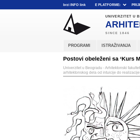
brzi INFO link
E PLATFORME:
PRIJ
UNIVERZITET U
ARHITE
PROGRAMI
ISTRAŽIVANJA
Postovi obeleženi sa ‘Kurs M5
Univerzitet u Beogradu - Arhitektonski fakultet
arhitektonskog dela od intuicije do realizacije