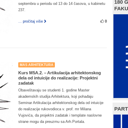
180 
septembra u periodu od 13 do 14 časova, u kabinetu
FAKU
237.
... pročitaj više
0
MAS ARHITEKTURA
Kurs M5A.2. – Artikulacija arhitektonskog
dela od intuicije do realizacije: Projektni
zadatak
Obaveštavaju se studenti 1. godine Master
akademskih studija Arhitektura, koji pohađaju
Seminar Artikulacija arhitektonskog dela od intuicije
PART
do realizacije rukovodioca v. prof. mr Milana
Vujovića, da projektni zadatak i template naslovne
strane mogu da preuzmu sa Arh.Portala.