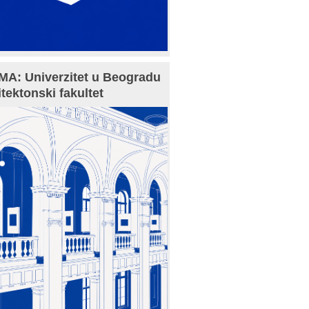
A: Univerzitet u Beogradu
itektonski fakultet