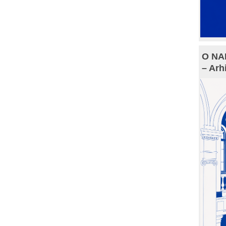
O NAM
– Arh