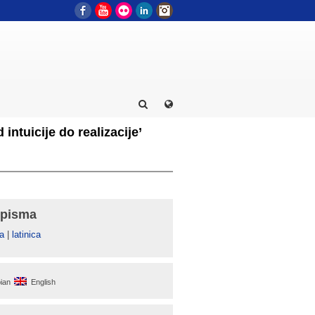
Facebook
YouTube
Flickr
LinkedIn
Instagram
intuicije do realizacije’
 pisma
а
|
latinica
ian
English