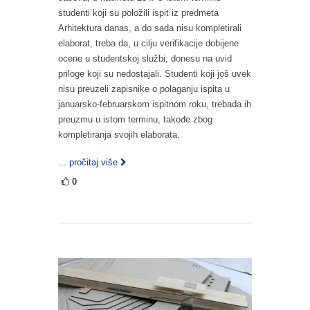
studenti koji su položili ispit iz predmeta
Arhitektura danas, a do sada nisu kompletirali
elaborat, treba da, u cilju verifikacije dobijene
ocene u studentskoj službi, donesu na uvid
priloge koji su nedostajali. Studenti koji još uvek
nisu preuzeli zapisnike o polaganju ispita u
januarsko-februarskom ispitnom roku, trebada ih
preuzmu u istom terminu, takođe zbog
kompletiranja svojih elaborata.
... pročitaj više
0