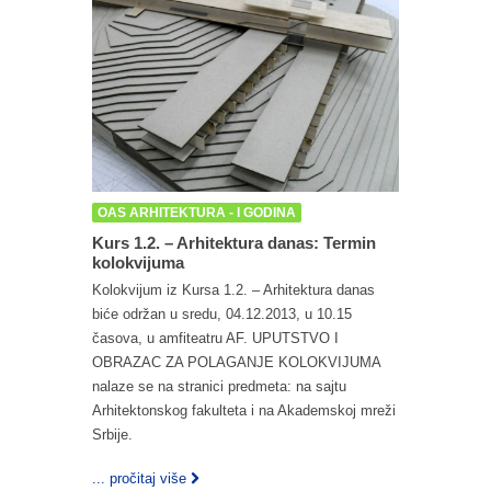
OAS ARHITEKTURA - I GODINA
Kurs 1.2. – Arhitektura danas: Termin
kolokvijuma
Kolokvijum iz Kursa 1.2. – Arhitektura danas
biće održan u sredu, 04.12.2013, u 10.15
časova, u amfiteatru AF. UPUTSTVO I
OBRAZAC ZA POLAGANJE KOLOKVIJUMA
nalaze se na stranici predmeta: na sajtu
Arhitektonskog fakulteta i na Akademskoj mreži
Srbije.
... pročitaj više