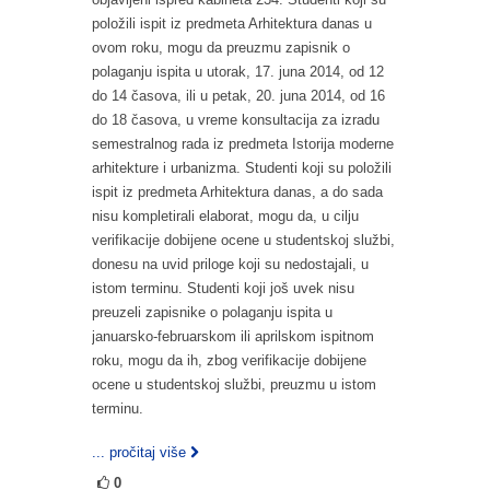
položili ispit iz predmeta Arhitektura danas u
ovom roku, mogu da preuzmu zapisnik o
polaganju ispita u utorak, 17. juna 2014, od 12
do 14 časova, ili u petak, 20. juna 2014, od 16
do 18 časova, u vreme konsultacija za izradu
semestralnog rada iz predmeta Istorija moderne
arhitekture i urbanizma. Studenti koji su položili
ispit iz predmeta Arhitektura danas, a do sada
nisu kompletirali elaborat, mogu da, u cilju
verifikacije dobijene ocene u studentskoj službi,
donesu na uvid priloge koji su nedostajali, u
istom terminu. Studenti koji još uvek nisu
preuzeli zapisnike o polaganju ispita u
januarsko-februarskom ili aprilskom ispitnom
roku, mogu da ih, zbog verifikacije dobijene
ocene u studentskoj službi, preuzmu u istom
terminu.
... pročitaj više
0