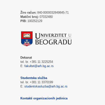
Žiro račun:
840-0000032849845-71
Matični broj:
07032480
PIB:
100252129
Dekanat
tel. br. +381 11 3225254
E:
fakultet@arh.bg.ac.rs
Studentska služba
tel. br. +381 11 3370199
E:
studentskasluzba@arh.bg.ac.rs
Kontakti organizacionih jedinica