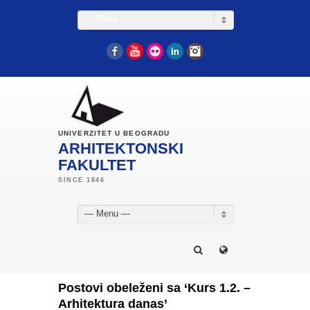
— Menu —
Facebook
YouTube
Flickr
LinkedIn
Instagram
UNIVERZITET U BEOGRADU
ARHITEKTONSKI
FAKULTET
— Menu —
Postovi obeleženi sa ‘Kurs 1.2. –
Arhitektura danas’