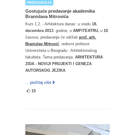
PREDAVANJA
Gostujuće predavanje akademika
Branislava Mitrovića
Kurs 1.2. - Arhitektura danas: u sredu
18.
decembra 2013
. godine, u
AMFITEATRU,
u
10
časova, predavanje će održati
prof. arh.
Branislav Mitrović
, redovni profesor
Univerziteta u Beogradu - Arhitektonskog
fakulteta. Tema predavanja:
ARHITEKTURA
ZIDA - NOVIJI PROJEKTI I GENEZA
AUTORSKOG JEZIKA
.
... pročitaj više
15