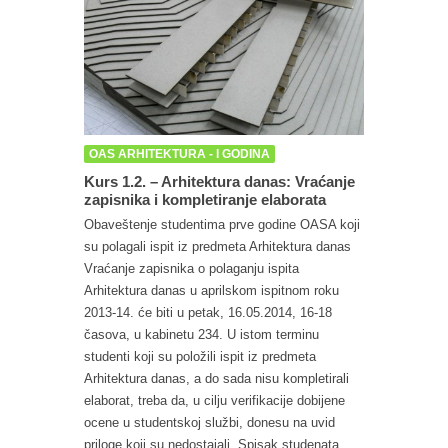
OAS ARHITEKTURA - I GODINA
Kurs 1.2. – Arhitektura danas: Vraćanje
zapisnika i kompletiranje elaborata
Obaveštenje studentima prve godine OASA koji
su polagali ispit iz predmeta Arhitektura danas
Vraćanje zapisnika o polaganju ispita
Arhitektura danas u aprilskom ispitnom roku
2013-14. će biti u petak, 16.05.2014, 16-18
časova, u kabinetu 234. U istom terminu
studenti koji su položili ispit iz predmeta
Arhitektura danas, a do sada nisu kompletirali
elaborat, treba da, u cilju verifikacije dobijene
ocene u studentskoj službi, donesu na uvid
priloge koji su nedostajali. Spisak studenata