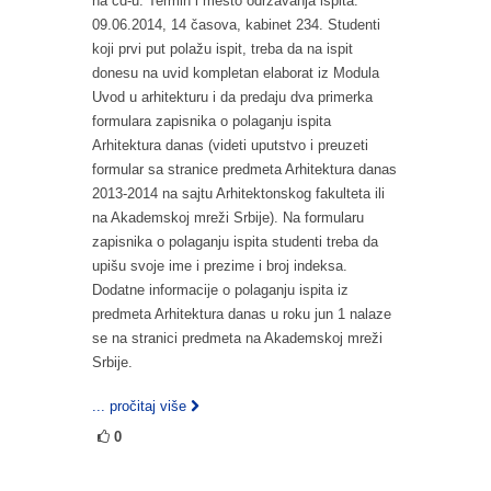
na cd-u. Termin i mesto održavanja ispita:
09.06.2014, 14 časova, kabinet 234. Studenti
koji prvi put polažu ispit, treba da na ispit
donesu na uvid kompletan elaborat iz Modula
Uvod u arhitekturu i da predaju dva primerka
formulara zapisnika o polaganju ispita
Arhitektura danas (videti uputstvo i preuzeti
formular sa stranice predmeta Arhitektura danas
2013-2014 na sajtu Arhitektonskog fakulteta ili
na Akademskoj mreži Srbije). Na formularu
zapisnika o polaganju ispita studenti treba da
upišu svoje ime i prezime i broj indeksa.
Dodatne informacije o polaganju ispita iz
predmeta Arhitektura danas u roku jun 1 nalaze
se na stranici predmeta na Akademskoj mreži
Srbije.
... pročitaj više
0