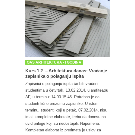
OAS ARHITEKTURA - I GODINA
Kurs 1.2. – Arhitektura danas: Vraćanje
zapisnika o polaganju ispita
Zapisnici o polaganju ispita će biti vraćeni
studentima u četvrtak, 13.02.2014, u amfiteatru
AF, u terminu: 14.00-15.45. Potrebno je da
studenti lično prezumu zapisnike. U istom
terminu, studenti koji u petak, 07.02.2014, nisu
imali kompletne elaborate, treba da donesu na
uvid priloge koji su nedostajali. Napomena:
Kompletan elaborat iz predmeta je uslov za