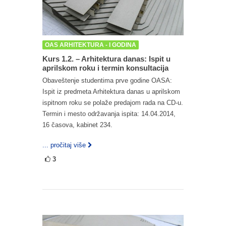
OAS ARHITEKTURA - I GODINA
Kurs 1.2. – Arhitektura danas: Ispit u
aprilskom roku i termin konsultacija
Obaveštenje studentima prve godine OASA:
Ispit iz predmeta Arhitektura danas u aprilskom
ispitnom roku se polaže predajom rada na CD-u.
Termin i mesto održavanja ispita: 14.04.2014,
16 časova, kabinet 234.
... pročitaj više
3