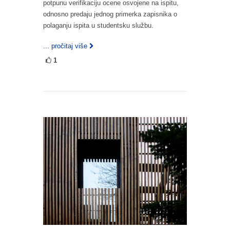
potpunu verifikaciju ocene osvojene na ispitu,
odnosno predaju jednog primerka zapisnika o
polaganju ispita u studentsku službu.
... pročitaj više
1