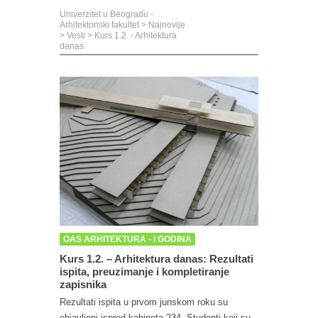
Univerzitet u Beogradu -
Arhitektonski fakultet
>
Najnovije
>
Vesti
>
Kurs 1.2. - Arhitektura
danas
OAS ARHITEKTURA - I GODINA
Kurs 1.2. – Arhitektura danas: Rezultati
ispita, preuzimanje i kompletiranje
zapisnika
Rezultati ispita u prvom junskom roku su
objavljeni ispred kabineta 234. Studenti koji su