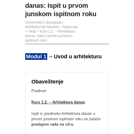
danas: Ispit u prvom
junskom ispitnom roku
Univerzitet u Beogradu -
Arhitektonski fakultet
>
Najnovije
>
Vesti
>
Kurs 1.2. – Arhitektura
danas: Ispit u prvom junskom
ispitnom roku
Modul 1
– Uvod u arhitekturu
Obaveštenje
Predmet:
Kurs 1.2. – Arhitektura danas
Ispit iz predmeta Arhitektura danas u
prvom junskom ispitnom roku se polaže
predajom rada na cd-u
.