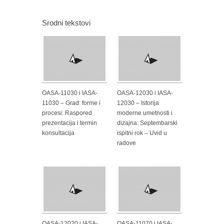
Srodni tekstovi
OASA-11030 i IASA-
OASA-12030 i IASA-
11030 – Grad: forme i
12030 – Istorija
procesi: Raspored
moderne umetnosti i
prezentacija i termin
dizajna: Septembarski
konsultacija
ispitni rok – Uvid u
radove
OASA-12020 i IASA-
OASA-11070 i IASA-