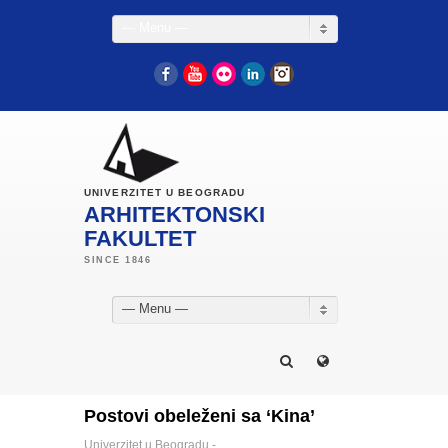
— Menu —
Facebook
YouTube
Flickr
LinkedIn
Instagram
UNIVERZITET U BEOGRADU
ARHITEKTONSKI
FAKULTET
— Menu —
Postovi obeleženi sa ‘Kina’
Univerzitet u Beogradu -