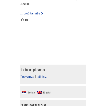
u celini.
... pročitaj više
10
izbor pisma
ћирилица
|
latinica
Serbian
English
180 GODINA