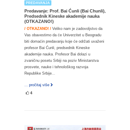
PREDAVANJA
Predavanje: Prof. Bai Ćunli (Bai Chunli),
Predsednik Kineske akademije nauka
(OTKAZANO!)
/ OTKAZANO! /
Veliko nam je zadovoljstvo da
Vas obavestimo da će Univerzitet u Beogradu
biti domaćin predavanju koje će održati uvaženi
profesor Bai Ćunli, predsednik Kineske
akademije nauka. Profesor Bai dolazi u
zvaničnu posetu Srbiji na poziv Ministarstva
prosvete, nauke i tehnološkog razvoja
Republike Srbije...
... pročitaj više
4