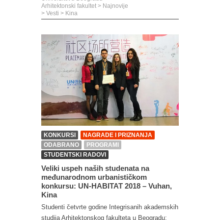
Arhitektonski fakultet
>
Najnovije
>
Vesti
>
Kina
KONKURSI
NAGRADE I PRIZNANJA
ODABRANO
PROGRAMI
STUDENTSKI RADOVI
Veliki uspeh naših studenata na
međunarodnom urbanističkom
konkursu: UN-HABITAT 2018 – Vuhan,
Kina
Studenti četvrte godine Integrisanih akademskih
studija Arhitektonskog fakulteta u Beogradu: