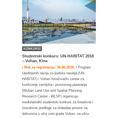
KONKURSI
Studentski konkurs: UN-HABITAT 2018
– Vuhan, Kina
/ Rok za registraciju: 30.06.2018. /
Program
Ujedinjenih nacija za ljudska naselja (UN-
HABITAT) i Vuhan Istraživački centar za
korišćenje zemljišta i prostornog planiranja
(Wuhan Land Use and Spatial Planning
Research Center - WLSP) organizuju
međunarodni studentski konkurs za kreativne i
inovativne predloge za slobodan prostor na
dokovima u užoj zoni grada Vuhan, na ušću