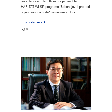
reka Jangce i Han. Konkurs je deo UN-
HABITAT-WLSP programa "Urbani javni prostori
orijentisani na ljude" namenjenog Kini...
... pročitaj više
0