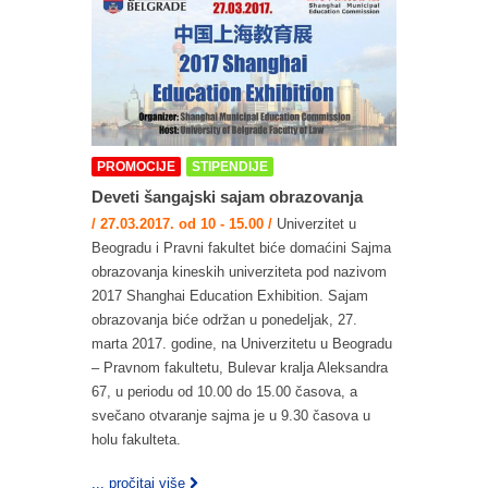
PROMOCIJE
STIPENDIJE
Deveti šangajski sajam obrazovanja
/ 27.03.2017. od 10 - 15.00 /
Univerzitet u
Beogradu i Pravni fakultet biće domaćini Sajma
obrazovanja kineskih univerziteta pod nazivom
2017 Shanghai Education Exhibition. Sajam
obrazovanja biće održan u ponedeljak, 27.
marta 2017. godine, na Univerzitetu u Beogradu
– Pravnom fakultetu, Bulevar kralja Aleksandra
67, u periodu od 10.00 do 15.00 časova, a
svečano otvaranje sajma je u 9.30 časova u
holu fakulteta.
... pročitaj više