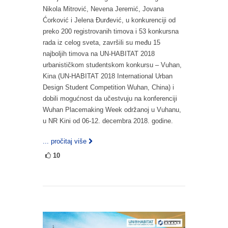
Nikola Mitrović, Nevena Jeremić, Jovana
Ćorković i Jelena Đurđević, u konkurenciji od
preko 200 registrovanih timova i 53 konkursna
rada iz celog sveta, završili su među 15
najboljih timova na UN-HABITAT 2018
urbanističkom studentskom konkursu – Vuhan,
Kina (UN-HABITAT 2018 International Urban
Design Student Competition Wuhan, China) i
dobili mogućnost da učestvuju na konferenciji
Wuhan Placemaking Week održanoj u Vuhanu,
u NR Kini od 06-12. decembra 2018. godine.
... pročitaj više
10