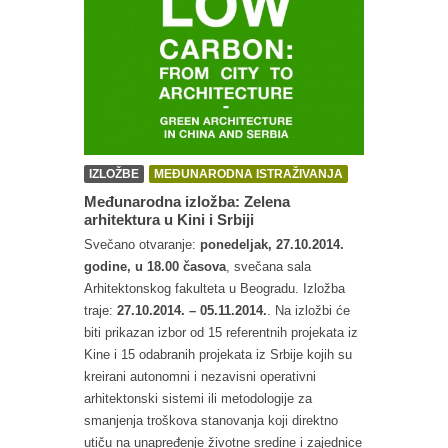
IZLOŽBE
MEĐUNARODNA ISTRAŽIVANJA
Međunarodna izložba: Zelena
arhitektura u Kini i Srbiji
Svečano otvaranje:
ponedeljak, 27.10.2014.
godine, u 18.00 časova
, svečana sala
Arhitektonskog fakulteta u Beogradu. Izložba
traje:
27.10.2014. – 05.11.2014.
. Na izložbi će
biti prikazan izbor od 15 referentnih projekata iz
Kine i 15 odabranih projekata iz Srbije kojih su
kreirani autonomni i nezavisni operativni
arhitektonski sistemi ili metodologije za
smanjenja troškova stanovanja koji direktno
utiču na unapređenje životne sredine i zajednice