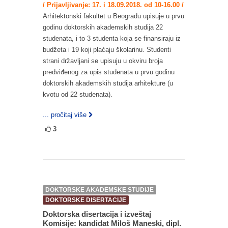
/ Prijavljivanje: 17. i 18.09.2018. od 10-16.00 /
Arhitektonski fakultet u Beogradu upisuje u prvu
godinu doktorskih akademskih studija 22
studenata, i to 3 studenta koja se finansiraju iz
budžeta i 19 koji plaćaju školarinu. Studenti
strani državljani se upisuju u okviru broja
predviđenog za upis studenata u prvu godinu
doktorskih akademskih studija arhitekture (u
kvotu od 22 studenata).
... pročitaj više
3
DOKTORSKE AKADEMSKE STUDIJE
DOKTORSKE DISERTACIJE
Doktorska disertacija i izveštaj
Komisije: kandidat Miloš Maneski, dipl.