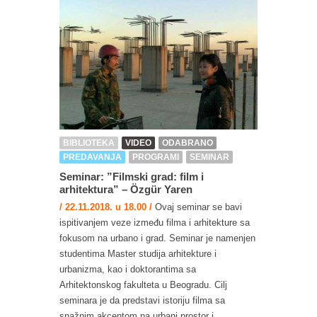
BIBLIOTEKA
VIDEO
ODABRANO
PREDAVANJA
PROGRAMI
SEMINAR
Seminar: ”Filmski grad: film i
arhitektura” – Özgür Yaren
/ 22.11.2018. u 18.00 /
Ovaj seminar se bavi
ispitivanjem veze između filma i arhitekture sa
fokusom na urbano i grad. Seminar je namenjen
studentima Master studija arhitekture i
urbanizma, kao i doktorantima sa
Arhitektonskog fakulteta u Beogradu. Cilj
seminara je da predstavi istoriju filma sa
snažnim akcentom na urbani prostor i