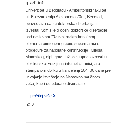
građ. inž.
Univerzitet u Beogradu - Arhitektonski fakultet,
ul. Bulevar kralja Aleksandra 73/II, Beograd,
obaveštava da su doktorska disertacija i
izveštaj Komisije o oceni doktorske disertacije
pod naslovom ”Razvoj makro konačnog
elementa primenom grupno supermatrične
procedure za naborane konstrukcije" Miloša
Maneskog, dipl. građ. inž. dostupne javnosti u
elektronskoj verziji na internet stranici, a u
štampanom obliku u kancelariji 204, 30 dana pre
usvajanja izveštaja na Nastavno-naučnom
veću, kao i do odbrane disertacije.
... pročitaj više
0