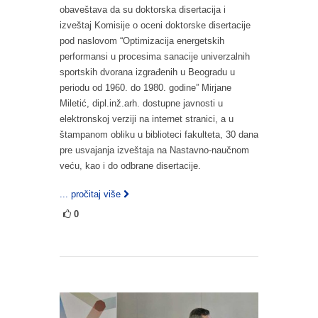
obaveštava da su doktorska disertacija i
izveštaj Komisije o oceni doktorske disertacije
pod naslovom “Optimizacija energetskih
performansi u procesima sanacije univerzalnih
sportskih dvorana izgrađenih u Beogradu u
periodu od 1960. do 1980. godine” Mirjane
Miletić, dipl.inž.arh. dostupne javnosti u
elektronskoj verziji na internet stranici, a u
štampanom obliku u biblioteci fakulteta, 30 dana
pre usvajanja izveštaja na Nastavno-naučnom
veću, kao i do odbrane disertacije.
... pročitaj više
0