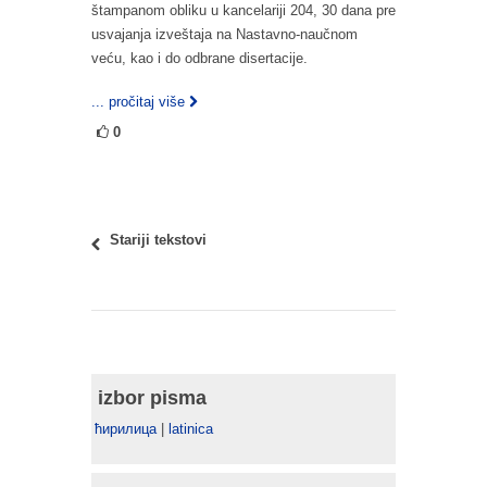
štampanom obliku u kancelariji 204, 30 dana pre
usvajanja izveštaja na Nastavno-naučnom
veću, kao i do odbrane disertacije.
... pročitaj više
0
Stariji tekstovi
izbor pisma
ћирилица
|
latinica