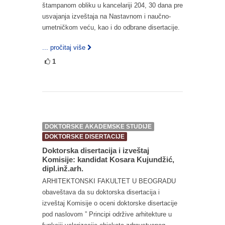
štampanom obliku u kancelariji 204, 30 dana pre
usvajanja izveštaja na Nastavnom i naučno-
umetničkom veću, kao i do odbrane disertacije.
... pročitaj više
1
DOKTORSKE AKADEMSKE STUDIJE
DOKTORSKE DISERTACIJE
Doktorska disertacija i izveštaj
Komisije: kandidat Kosara Kujundžić,
dipl.inž.arh.
ARHITEKTONSKI FAKULTET U BEOGRADU
obaveštava da su doktorska disertacija i
izveštaj Komisije o oceni doktorske disertacije
pod naslovom ” Principi održive arhitekture u