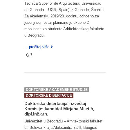
Técnica Superior de Arquitectura, Universidad
de Granada – UGR, Spain) iz Granade, Španija.
Za akademsku 2019/20. godinu, odnosno za
jesenji semestar planirano je ukupno 2
mobilnosti za studente Arhitektonskog fakulteta
u Beogradu.
... pročitaj više
3
DOKTORSKE AKADEMSKE STUDIJE
DOKTORSKE DISERTACIJE
Doktorska disertacija i izveštaj
Komisije: kandidat Mirjana Miletić,
dipl.inž.arh.
Univerzitet u Beogradu – Arhitektonski fakultet,
ul. Bulevar kralja Aleksandra 73/II, Beograd