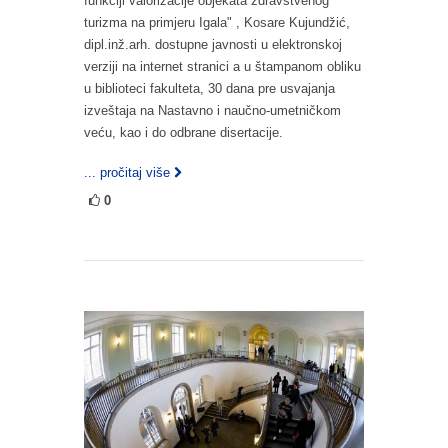
funkciji valorizacije objekata zdravstvenog
turizma na primjeru Igala" , Kosare Kujundžić,
dipl.inž.arh. dostupne javnosti u elektronskoj
verziji na internet stranici a u štampanom obliku
u biblioteci fakulteta, 30 dana pre usvajanja
izveštaja na Nastavno i naučno-umetničkom
veću, kao i do odbrane disertacije.
... pročitaj više
0