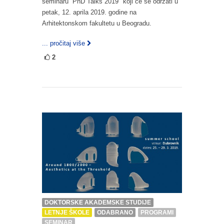
seminaru “PhD Talks 2019″ koji će se održati u
petak, 12. aprila 2019. godine na
Arhitektonskom fakultetu u Beogradu.
... pročitaj više
2
DOKTORSKE AKADEMSKE STUDIJE
LETNJE ŠKOLE
ODABRANO
PROGRAMI
SEMINAR