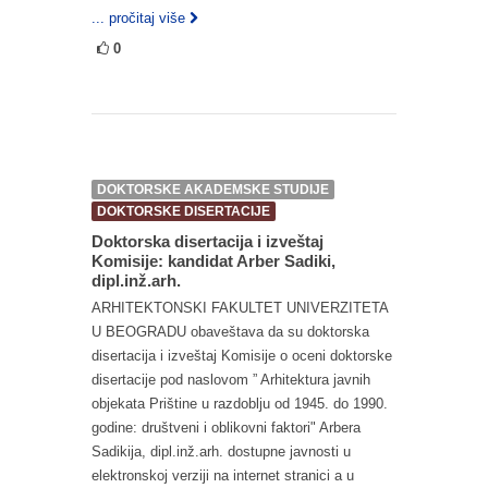
... pročitaj više
0
DOKTORSKE AKADEMSKE STUDIJE
DOKTORSKE DISERTACIJE
Doktorska disertacija i izveštaj
Komisije: kandidat Arber Sadiki,
dipl.inž.arh.
ARHITEKTONSKI FAKULTET UNIVERZITETA
U BEOGRADU obaveštava da su doktorska
disertacija i izveštaj Komisije o oceni doktorske
disertacije pod naslovom ” Arhitektura javnih
objekata Prištine u razdoblju od 1945. do 1990.
godine: društveni i oblikovni faktori" Arbera
Sadikija, dipl.inž.arh. dostupne javnosti u
elektronskoj verziji na internet stranici a u