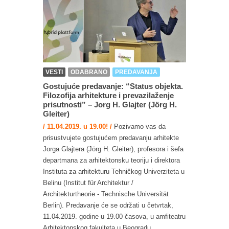
VESTI
ODABRANO
PREDAVANJA
Gostujuće predavanje: “Status objekta.
Filozofija arhitekture i prevazilaženje
prisutnosti” – Jorg H. Glajter (Jörg H.
Gleiter)
/ 11.04.2019. u 19.00! /
Pozivamo vas da
prisustvujete gostujućem predavanju arhitekte
Jorga Glajtera (Jörg H. Gleiter), profesora i šefa
departmana za arhitektonsku teoriju i direktora
Instituta za arhitekturu Tehničkog Univerziteta u
Belinu (Institut für Architektur /
Architekturtheorie - Technische Universität
Berlin). Predavanje će se održati u četvrtak,
11.04.2019. godine u 19.00 časova, u amfiteatru
Arhitektonskog fakulteta u Beogradu...