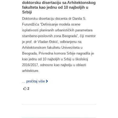
doktorsku disertaciju sa Arhitektonskog
fakulteta kao jednu od 10 najboljih u
Srbiji
Doktorsku disertaciju docenta dr Danila S.
Furundžića “Definisanje modela ocene
isplativosti planiranih urbanističkih parametara
stambeno-poslovnih zona Beograda”, čiji mentor
je prof. dr Vladan Đokić, odbranjenu na
Arhitektonskom fakultetu Univerziteta u
Beograda, Privredna komora Srbije nagradila je
kao jednu od 10 najboljih u Srbiji u školskoj
2016/2017, odnosno kao najbolju u oblasti
arhitekture.
... pročitaj više
2