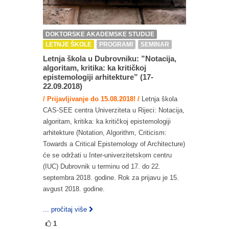
DOKTORSKE AKADEMSKE STUDIJE
LETNJE ŠKOLE
PROGRAMI
SEMINAR
Letnja škola u Dubrovniku: ”Notacija,
algoritam, kritika: ka kritičkoj
epistemologiji arhitekture” (17-
22.09.2018)
/ Prijavljivanje do 15.08.2018! /
Letnja škola
CAS-SEE centra Univerziteta u Rijeci: Notacija,
algoritam, kritika: ka kritičkoj epistemologiji
arhitekture (Notation, Algorithm, Criticism:
Towards a Critical Epistemology of Architecture)
će se održati u Inter-univerzitetskom centru
(IUC) Dubrovnik u terminu od 17. do 22.
septembra 2018. godine. Rok za prijavu je 15.
avgust 2018. godine.
... pročitaj više
1