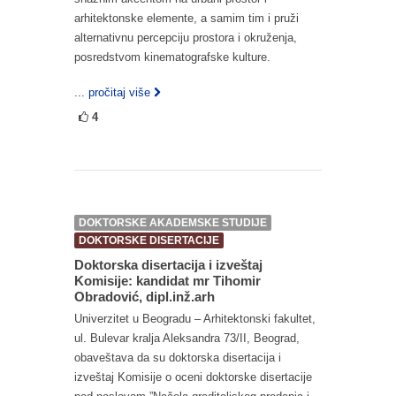
arhitektonske elemente, a samim tim i pruži
alternativnu percepciju prostora i okruženja,
posredstvom kinematografske kulture.
... pročitaj više
4
DOKTORSKE AKADEMSKE STUDIJE
DOKTORSKE DISERTACIJE
Doktorska disertacija i izveštaj
Komisije: kandidat mr Tihomir
Obradović, dipl.inž.arh
Univerzitet u Beogradu – Arhitektonski fakultet,
ul. Bulevar kralja Aleksandra 73/II, Beograd,
obaveštava da su doktorska disertacija i
izveštaj Komisije o oceni doktorske disertacije