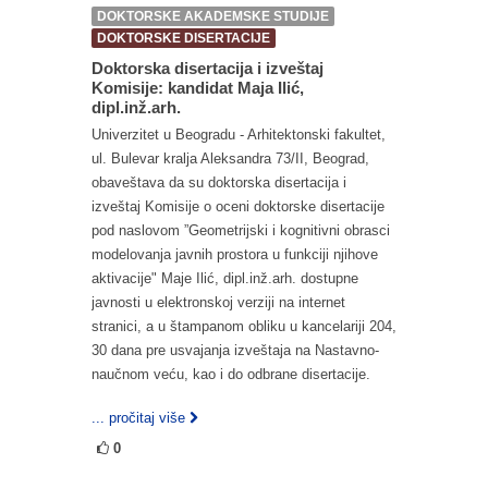
DOKTORSKE AKADEMSKE STUDIJE
DOKTORSKE DISERTACIJE
Doktorska disertacija i izveštaj
Komisije: kandidat Maja Ilić,
dipl.inž.arh.
Univerzitet u Beogradu - Arhitektonski fakultet,
ul. Bulevar kralja Aleksandra 73/II, Beograd,
obaveštava da su doktorska disertacija i
izveštaj Komisije o oceni doktorske disertacije
pod naslovom ”Geometrijski i kognitivni obrasci
modelovanja javnih prostora u funkciji njihove
aktivacije" Maje Ilić, dipl.inž.arh. dostupne
javnosti u elektronskoj verziji na internet
stranici, a u štampanom obliku u kancelariji 204,
30 dana pre usvajanja izveštaja na Nastavno-
naučnom veću, kao i do odbrane disertacije.
... pročitaj više
0