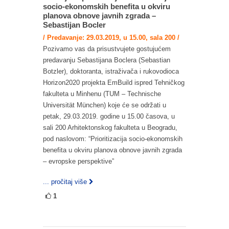
socio-ekonomskih benefita u okviru
planova obnove javnih zgrada –
Sebastijan Bocler
/ Predavanje: 29.03.2019, u 15.00, sala 200 /
Pozivamo vas da prisustvujete gostujućem
predavanju Sebastijana Boclera (Sebastian
Botzler), doktoranta, istraživača i rukovodioca
Horizon2020 projekta EmBuild ispred Tehničkog
fakulteta u Minhenu (TUM – Technische
Universität München) koje će se održati u
petak, 29.03.2019. godine u 15.00 časova, u
sali 200 Arhitektonskog fakulteta u Beogradu,
pod naslovom: “Prioritizacija socio-ekonomskih
benefita u okviru planova obnove javnih zgrada
– evropske perspektive”
... pročitaj više
1