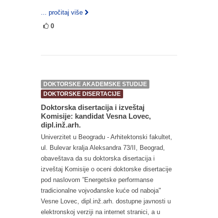
... pročitaj više
0
DOKTORSKE AKADEMSKE STUDIJE
DOKTORSKE DISERTACIJE
Doktorska disertacija i izveštaj
Komisije: kandidat Vesna Lovec,
dipl.inž.arh.
Univerzitet u Beogradu - Arhitektonski fakultet,
ul. Bulevar kralja Aleksandra 73/II, Beograd,
obaveštava da su doktorska disertacija i
izveštaj Komisije o oceni doktorske disertacije
pod naslovom ”Energetske performanse
tradicionalne vojvođanske kuće od naboja"
Vesne Lovec, dipl.inž.arh. dostupne javnosti u
elektronskoj verziji na internet stranici, a u