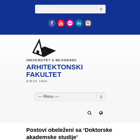
— Menu —
Facebook
YouTube
Flickr
LinkedIn
Instagram
UNIVERZITET U BEOGRADU
ARHITEKTONSKI
FAKULTET
— Menu —
Postovi obeleženi sa ‘Doktorske
akademske studije’