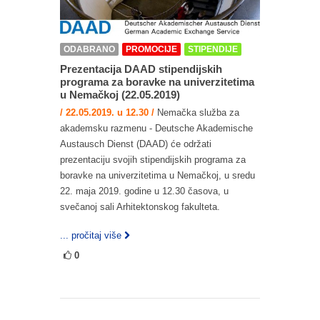
ODABRANO
PROMOCIJE
STIPENDIJE
Prezentacija DAAD stipendijskih
programa za boravke na univerzitetima
u Nemačkoj (22.05.2019)
/ 22.05.2019. u 12.30 /
Nemačka služba za
akademsku razmenu - Deutsche Akademische
Austausch Dienst (DAAD) će održati
prezentaciju svojih stipendijskih programa za
boravke na univerzitetima u Nemačkoj, u sredu
22. maja 2019. godine u 12.30 časova, u
svečanoj sali Arhitektonskog fakulteta.
... pročitaj više
0