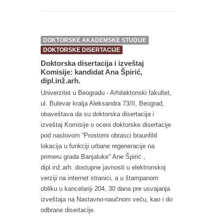
DOKTORSKE AKADEMSKE STUDIJE
DOKTORSKE DISERTACIJE
Doktorska disertacija i izveštaj
Komisije: kandidat Ana Špirić,
dipl.inž.arh.
Univerzitet u Beogradu - Arhitektonski fakultet,
ul. Bulevar kralja Aleksandra 73/II, Beograd,
obaveštava da su doktorska disertacija i
izveštaj Komisije o oceni doktorske disertacije
pod naslovom ”Prostorni obrasci braunfild
lokacija u funkciji urbane regeneracije na
primeru grada Banjaluke" Ane Špirić ,
dipl.inž.arh. dostupne javnosti u elektronskoj
verziji na internet stranici, a u štampanom
obliku u kancelariji 204, 30 dana pre usvajanja
izveštaja na Nastavno-naučnom veću, kao i do
odbrane disertacije.