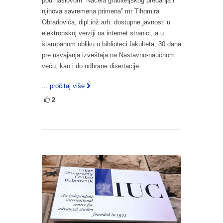
pod naslovom ”Načela graditeljskog predanja i
njihova savremena primena” mr Tihomira
Obradovića, dipl.inž.arh. dostupne javnosti u
elektronskoj verziji na internet stranici, a u
štampanom obliku u biblioteci fakulteta, 30 dana
pre usvajanja izveštaja na Nastavno-naučnom
veću, kao i do odbrane disertacije.
... pročitaj više
2