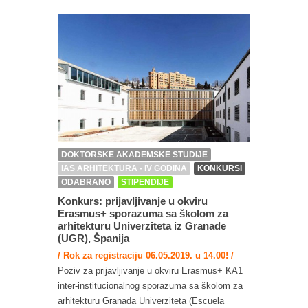
DOKTORSKE AKADEMSKE STUDIJE
IAS ARHITEKTURA - IV GODINA
KONKURSI
ODABRANO
STIPENDIJE
Konkurs: prijavljivanje u okviru
Erasmus+ sporazuma sa školom za
arhitekturu Univerziteta iz Granade
(UGR), Španija
/ Rok za registraciju 06.05.2019. u 14.00! /
Poziv za prijavljivanje u okviru Erasmus+ KA1
inter-institucionalnog sporazuma sa školom za
arhitekturu Granada Univerziteta (Escuela