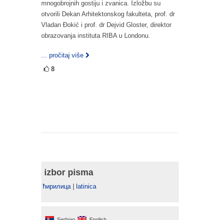
mnogobrojnih gostiju i zvanica. Izložbu su
otvorili Dekan Arhitektonskog fakulteta, prof. dr
Vladan Đokić i prof. dr Dejvid Gloster, direktor
obrazovanja instituta RIBA u Londonu.
... pročitaj više
8
izbor pisma
ћирилица
|
latinica
Serbian
English