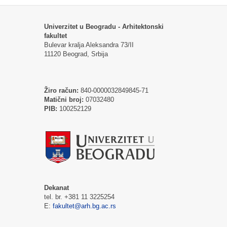
Univerzitet u Beogradu - Arhitektonski
fakultet
Bulevar kralja Aleksandra 73/II
11120 Beograd, Srbija
Žiro račun:
840-0000032849845-71
Matični broj:
07032480
PIB:
100252129
Dekanat
tel. br. +381 11 3225254
E:
fakultet@arh.bg.ac.rs