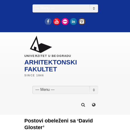
— Menu —
Facebook
YouTube
Flickr
LinkedIn
Instagram
UNIVERZITET U BEOGRADU
ARHITEKTONSKI
FAKULTET
— Menu —
Postovi obeleženi sa ‘David
Gloster’