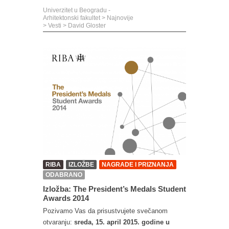
Univerzitet u Beogradu -
Arhitektonski fakultet
>
Najnovije
>
Vesti
>
David Gloster
RIBA
IZLOŽBE
NAGRADE I PRIZNANJA
ODABRANO
Izložba: The President’s Medals Student
Awards 2014
Pozivamo Vas da prisustvujete svečanom
otvaranju:
sreda, 15. april 2015. godine u