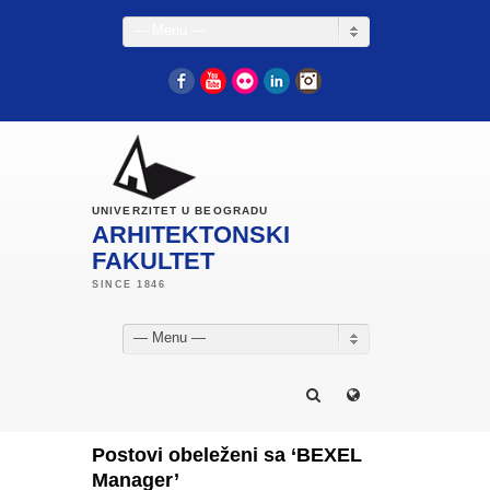
— Menu —
Facebook
YouTube
Flickr
LinkedIn
Instagram
UNIVERZITET U BEOGRADU
ARHITEKTONSKI
FAKULTET
— Menu —
Postovi obeleženi sa ‘BEXEL
Manager’