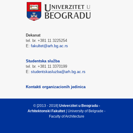
Dekanat
tel. br. +381 11 3225254
E:
fakultet@arh.bg.ac.rs
Studentska služba
tel. br. +381 11 3370199
E:
studentskasluzba@arh.bg.ac.rs
Kontakti organizacionih jedinica
© [2013 - 2018]
Univerzitet u Beogradu -
Arhitektonski Fakultet
| University of Belgrade -
Faculty of Architecture
Vrh strane