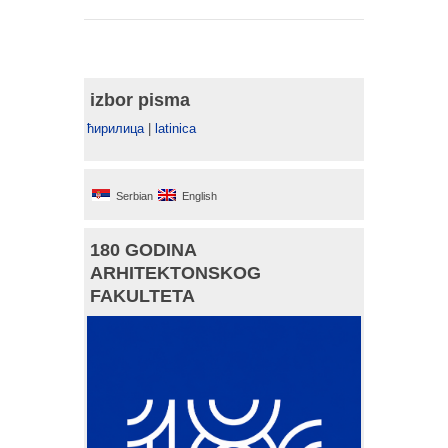
izbor pisma
ћирилица
|
latinica
Serbian
English
180 GODINA
ARHITEKTONSKOG
FAKULTETA