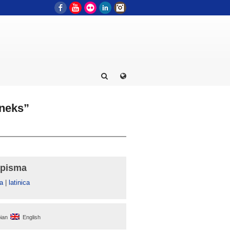
Facebook
YouTube
Flickr
LinkedIn
Instagram
eneks”
 pisma
а
|
latinica
ian
English