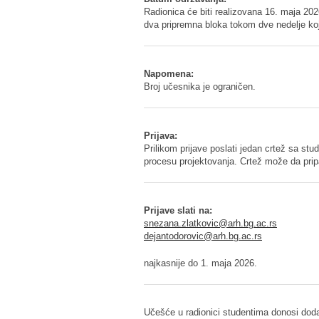
Radionica će biti realizovana 16. maja 2
dva pripremna bloka tokom dve nedelje koj
Napomena:
Broj učesnika je ograničen.
Prijava:
Prilikom prijave poslati jedan crtež sa stu
procesu projektovanja. Crtež može da pri
Prijave slati na:
snezana.zlatkovic@arh.bg.ac.rs
dejantodorovic@arh.bg.ac.rs
najkasnije do 1. maja 2026.
Učešće u radionici studentima donosi do