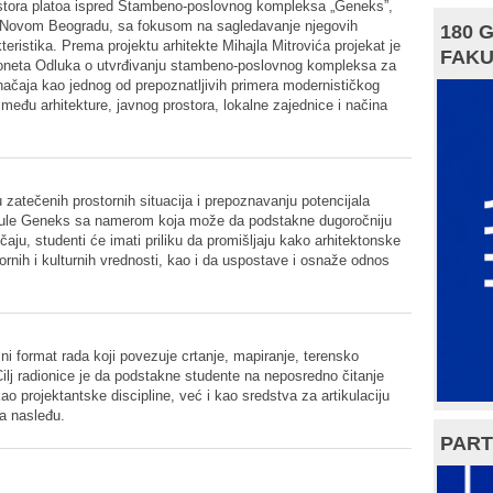
ostora platoa ispred Stambeno-poslovnog kompleksa „Geneks”,
 Novom Beogradu, sa fokusom na sagledavanje njegovih
180 
kteristika. Prema projektu arhitekte Mihajla Mitrovića projekat je
FAKU
doneta Odluka o utvrđivanju stambeno-poslovnog kompleksa za
ačaja kao jednog od prepoznatljivih primera modernističkog
zmeđu arhitekture, javnog prostora, lokalne zajednice i načina
atečenih prostornih situacija i prepoznavanju potencijala
d Kule Geneks sa namerom koja može da podstakne dugoročniju
aju, studenti će imati priliku da promišljaju kako arhitektonske
rnih i kulturnih vrednosti, kao i da uspostave i osnaže odnos
i format rada koji povezuje crtanje, mapiranje, terensko
 Cilj radionice je da podstakne studente na neposredno čitanje
o projektantske discipline, već i kao sredstva za artikulaciju
a nasleđu.
PART