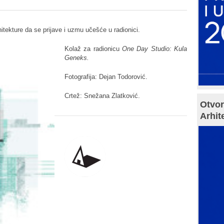
itekture da se prijave i uzmu učešće u radionici.
Kolaž za radionicu
One Day Studio: Kula
Geneks.
Fotografija: Dejan Todorović.
Crtež: Snežana Zlatković.
Otvor
Arhit