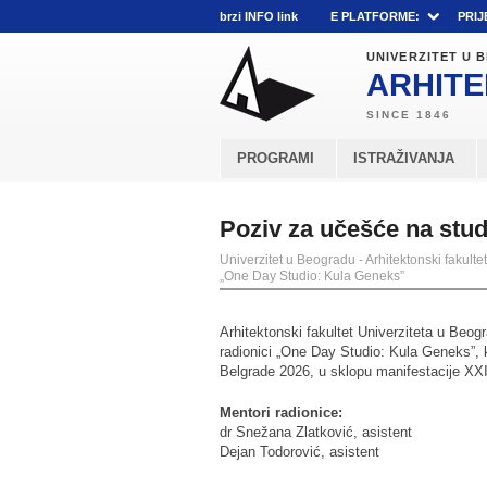
brzi INFO link
E PLATFORME:
PRIJ
UNIVERZITET U
ARHITE
PROGRAMI
ISTRAŽIVANJA
Poziv za učešće na stu
Univerzitet u Beogradu - Arhitektonski fakultet
„One Day Studio: Kula Geneks”
Arhitektonski fakultet Univerziteta u Beog
radionici „One Day Studio: Kula Geneks”, 
Belgrade 2026, u sklopu manifestacije XXI
Mentori radionice:
dr Snežana Zlatković, asistent
Dejan Todorović, asistent