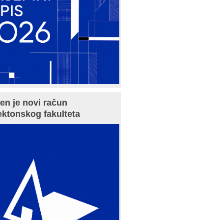
en je novi račun
ektonskog fakulteta