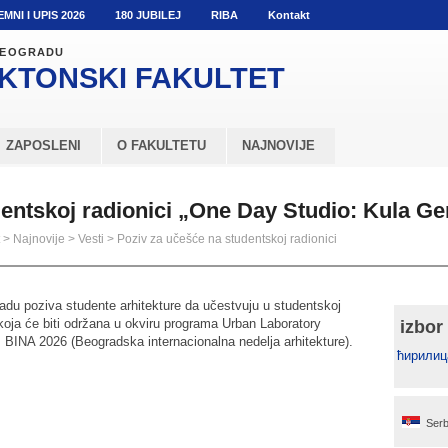
EMNI I UPIS 2026
180 JUBILEJ
RIBA
Kontakt
 BEOGRADU
KTONSKI
FAKULTET
ZAPOSLENI
O FAKULTETU
NAJNOVIJE
dentskoj radionici „One Day Studio: Kula G
>
Najnovije
>
Vesti
>
Poziv za učešće na studentskoj radionici
radu poziva studente arhitekture da učestvuju u studentskoj
koja će biti održana u okviru programa Urban Laboratory
izbor
 BINA 2026 (Beogradska internacionalna nedelja arhitekture).
ћирилиц
Serb