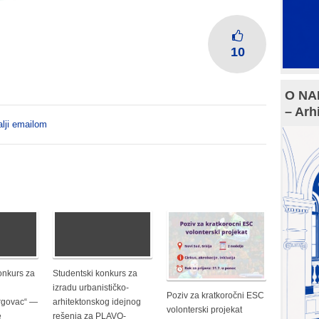
10
O NAM
– Arh
lji emailom
nkurs za
Studentski konkurs za
izradu urbanističko-
Poziv za kratkoročni ESC
rgovac“ —
arhitektonskog idejnog
volonterski projekat
e
rešenja za PLAVO-