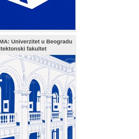
A: Univerzitet u Beogradu
itektonski fakultet