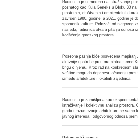
Radionica je usmerena na istraživanje pr
poznatog kao Kula Geneks u Bloku 33 na
prostornih, društvenih i ambijentalnih kara
završen 1980. godine, a 2021. godine je 
spomenik kulture. Polazeći od njegovog zn
nasleđa, radionica otvara pitanja odnosa i
korišćenja gradskog prostora.
Posebna pažnja biće posvećena mapiranju z
aktivnije upotrebe prostora platoa ispre
brigu o njemu. Kroz rad na konkretnom sluč
veštine mogu da doprinesu očuvanju prosto
između arhitekture i lokalnih zajednica.
Radionica je zamišljena kao eksperimentaln
istraživanje i kolektivnu analizu prostora.
grada i razumevanje arhitekture ne samo ka
javnog interesa i odgovornog odnosa prem
Datum održavanja: