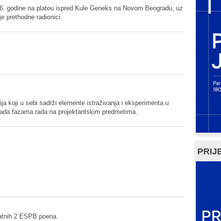
026. godine na platou ispred Kule Geneks na Novom Beogradu, uz
e prethodne radionici.
dija koji u sebi sadrži elemente istraživanja i eksperimenta u
pada fazama rada na projektantskim predmetima.
PRIJE
datnih 2 ESPB poena.