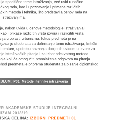
ija specifične teme istraživanja, već uvid u načine
ačkog rada, kao i upoznavanje i primena različitih
ačkih metoda i tehnika, što predstavlja osnov rada na
 istraživanjima.
je, nakon uvida u osnove metodologije istraživanja i
kao i prikaze različitih vrsta izvora i različitih vrsta
anja u oblasti urbanizma, fokus predmeta je na
javanju studenata za definisanje teme istraživanja, kritički
literature, upotrebu saznanja dobijenih uvidom u izvore za
nje istraživačkih pitanja i za izbor adekvatnog metoda
anja koji će omogućiti pronalaženje odgovora na pitanja.
 ishod predmeta je priprema studenata za pisanje diplomskog
KULUM:
IP01_Metode i tehnike istraživanja
R AKADEMSKE STUDIJE INTEGRALNI
IZAM 2018/19
JSKA CELINA:
IZBORNI PREDMETI 01