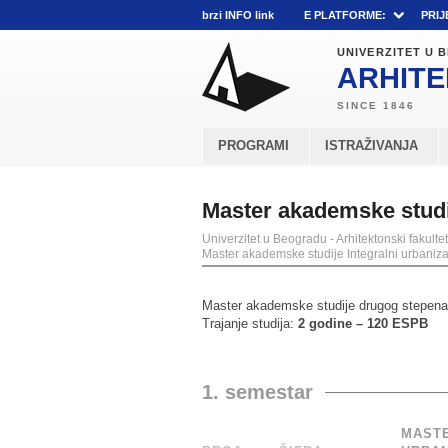
brzi INFO link
E PLATFORME:
PRIJ
UNIVERZITET U
ARHITE
PROGRAMI
ISTRAŽIVANJA
Master akademske studij
Univerzitet u Beogradu - Arhitektonski fakultet
Master akademske studije Integralni urbaniz
Master akademske studije drugog stepena
Trajanje studija:
2 godine
–
120 ESPB
1. semestar
MASTE