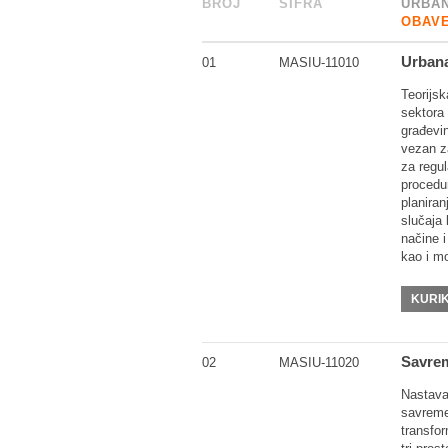
BROJ
_
ŠIFRA
______
URBAN
OBAVE
Urbana
01
MASIU-11010
Teorijsk
sektora 
građevin
vezan za
za regul
procedur
planiran
slučaja 
načine i
kao i m
KURI
Savrem
02
MASIU-11020
Nastava
savreme
transfor