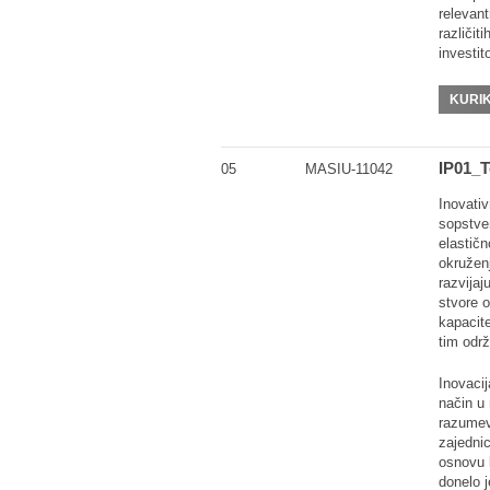
relevant
različit
investito
KURI
IP01_T
05
MASIU-11042
Inovativ
sopstven
elastič
okruženj
razvijaj
stvore 
kapacite
tim održ
Inovacij
način u
razumeva
zajednic
osnovu 
donelo 