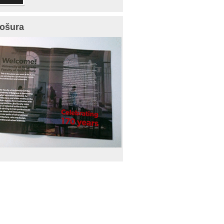
ošura