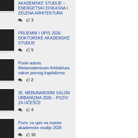
AKADEMSKE STUDIJE –
ENERGETSKI EFIKASNA I
ZELENA ARHITEKTURA
3
PRIJEMNI I UPIS 2026:
DOKTORSKE AKADEMSKE
STUDIJE
5
Posle autora:
Metamodernizam Arhitektura
nakon poznog kapitalizma
2
35. MEĐUNARODNI SALON
URBANIZMA 2026 – POZIV
ZA UČEŠĆE
4
Poziv za upis na master
akademske studije 2026
10