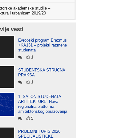
torske akademske studije –
ektura i urbanizam 2019/20
vije vesti
Evropski program Erazmus
+KA131 – projekti razmene
studenata
1
STUDENTSKA STRUČNA
PRAKSA
1
1. SALON STUDENATA
ARHITEKTURE: Nova
regionalna platforma
arhitektonskog obrazovanja
5
PRIJEMNI I UPIS 2026:
SPECIJALISTIČKE