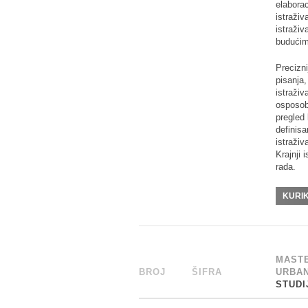
elaborac
istraživ
istraživ
budućim
Precizni
pisanja, 
istraživ
osposobl
pregled 
definisa
istraživ
Krajnji
rada.
KURI
MASTE
BROJ
_
ŠIFRA
______
URBAN
STUDI