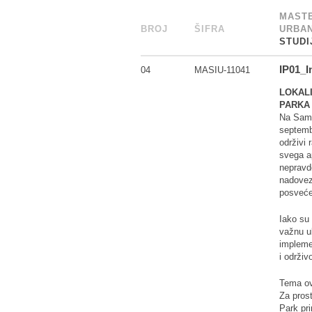
MASTE
BROJ
_
ŠIFRA
______
URBAN
STUDI
IP01_In
04
MASIU-11041
LOKALI
PARKA
Na Samit
septembr
održivi 
svega ap
nepravde
nadovezu
posveće
Iako su 
važnu u
impleme
i održiv
Tema ovo
Za prost
Park pri