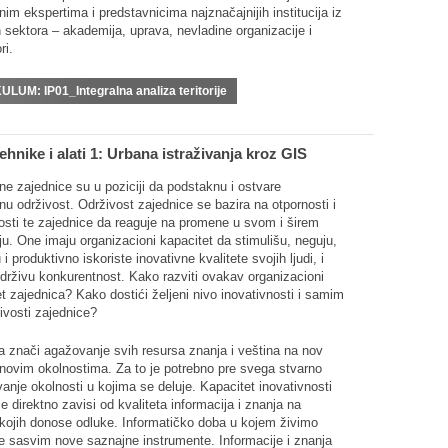
nim ekspertima i predstavnicima najznačajnijih institucija iz
ih sektora – akademija, uprava, nevladine organizacije i
ri.
KULUM:
IP01_Integralna analiza teritorije
ehnike i alati 1: Urbana istraživanja kroz GIS
ne zajednice su u poziciji da podstaknu i ostvare
u održivost. Održivost zajednice se bazira na otpornosti i
nosti te zajednice da reaguje na promene u svom i širem
u. One imaju organizacioni kapacitet da stimulišu, neguju,
u i produktivno iskoriste inovativne kvalitete svojih ljudi, i
održivu konkurentnost. Kako razviti ovakav organizacioni
t zajednica? Kako dostići željeni nivo inovativnosti i samim
ivosti zajednice?
a znači agažovanje svih resursa znanja i veština na nov
 novim okolnostima. Za to je potrebno pre svega stvarno
nje okolnosti u kojima se deluje. Kapacitet inovativnosti
e direktno zavisi od kvaliteta informacija i znanja na
kojih donose odluke. Informatičko doba u kojem živimo
je sasvim nove saznajne instrumente. Informacije i znanja