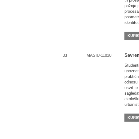
tri pro
pažnja 
procesa 
posmatra
identite
KURI
Savrem
03
MASIU-11030
Studenti
upoznat
praktič
odnosu 
osvrt je
sagledav
ekološki
urbanis
KURI