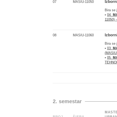
Izborn
07
MASIU-11050
Bira se 
•
04.
MA
11050) 
Izborn
08
MASIU-11060
Bira se 
•
03.
MA
(MASIU
•
05.
MA
TEHNOL
2. semestar
MASTE
BROJ
_
ŠIFRA
______
URBAN