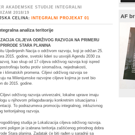
R AKADEMSKE STUDIJE INTEGRALNI
IZAM 2018/19
AF br
JSKA CELINA:
INTEGRALNI PROJEKAT 01
tegralna analiza teritorije
ZACIJA CILJEVA ODRŽIVOG RAZVOJA NA PRIMERU
 PRIRODE STARA PLANINA
u Ujedinjenih Nacija o održivom razvoju, koji je održan 25.
a 2015. godine, svetski lideri su usvojili Agendu 2030 za
razvoj, kao skup od 17 ciljeva održivog razvoja koji ispred
ostrofiraju borbu protiv siromaštva, nejednakosti,
 i klimatskih promena. Ciljevi održivog razvoja se
ju na Milenijumske razvojne ciljeve kojima je svet bio
n do 2015. godine.
Ciljevi održivog razvoja univerzalni, lokalne uprave imaju
logu u njihovom prilagođavanju konkretnim situacijama i
ntaciji. To podrazumeva promociju integralnog, inkluzivnog
og teritorijalnog razvoja.
godišnjeg studija je Lokalizacija ciljeva održivog razvoja.
orni poligon je izabrana teritorija zaštićenog prirodnog dobra
rode Stara planina. Zadatak će biti rađen u saradnji sa