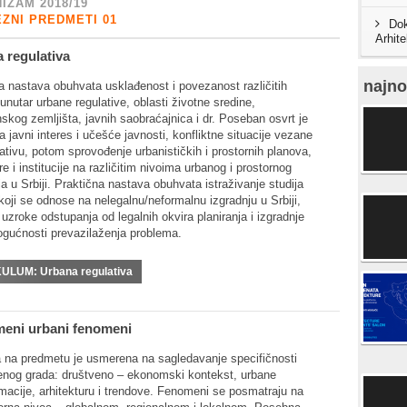
IZAM 2018/19
ZNI PREDMETI 01
Dok
Arhit
 regulativa
najno
a nastava obuhvata usklađenost i povezanost različitih
unutar urbane regulative, oblasti životne sredine,
skog zemljišta, javnih saobraćajnica i dr. Poseban osvrt je
 javni interes i učešće javnosti, konfliktne situacije vezane
ativu, potom sprovođenje urbanističkih i prostornih planova,
e i institucije na različitim nivoima urbanog i prostornog
ja u Srbiji. Praktična nastava obuhvata istraživanje studija
koji se odnose na nelegalnu/neformalnu izgradnju u Srbiji,
 uzroke odstupanja od legalnih okvira planiranja i izgradnje
ogućnosti prevazilaženja problema.
KULUM:
Urbana regulativa
eni urbani fenomeni
 na predmetu je usmerena na sagledavanje specifičnosti
nog grada: društveno – ekonomski kontekst, urbane
macije, arhitekturu i trendove. Fenomeni se posmatraju na