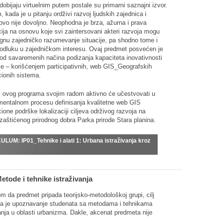
dobijaju virtuelnim putem postale su primarni saznajni izvor.
 kada je u pitanju ordživi razvoj ljudskih zajednica i
ovo nije dovoljno. Neophodna je brza, ažurna i prava
ija na osnovu koje svi zaintersovani akteri razvoja mogu
ignu zajedničko razumevanje situacije, pa shodno tome i
odluku u zajedničkom interesu. Ovaj predmet posvećen je
od savaremenih načina podizanja kapaciteta inovativnosti
ce – korišćenjem participativnih, web GIS_Geografskih
cionih sistema.
i ovog programa svojim radom aktivno će učestvovati u
mentalnom procesu definisanja kvalitetne web GIS
ione podrške lokalizaciji ciljeva održivog razvoja na
ji zaštićenog prirodnog dobra Parka prirode Stara planina.
KULUM:
IP01_Tehnike i alati 1: Urbana istraživanja kroz
etode i tehnike istraživanja
m da predmet pripada teorijsko-metodološkoj grupi, cilj
a je upoznavanje studenata sa metodama i tehnikama
anja u oblasti urbanizma. Dakle, akcenat predmeta nije