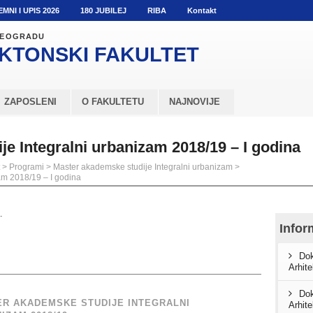
EMNI I UPIS 2026
180 JUBILEJ
RIBA
Kontakt
 BEOGRADU
KTONSKI
FAKULTET
ZAPOSLENI
O FAKULTETU
NAJNOVIJE
e Integralni urbanizam 2018/19 – I godina
>
Programi
>
Master akademske studije Integralni urbanizam
>
am 2018/19 – I godina
.
Infor
Dok
Arhit
Dok
R AKADEMSKE STUDIJE INTEGRALNI
Arhit