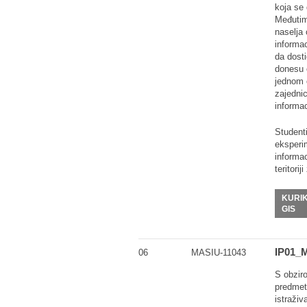
koja se 
Međutim,
naselja 
informac
da dost
donesu 
jednom 
zajedni
informa
Student
eksperi
informac
teritori
KURI
GIS
IP01_M
06
MASIU-11043
S obziro
predmet
istraživ