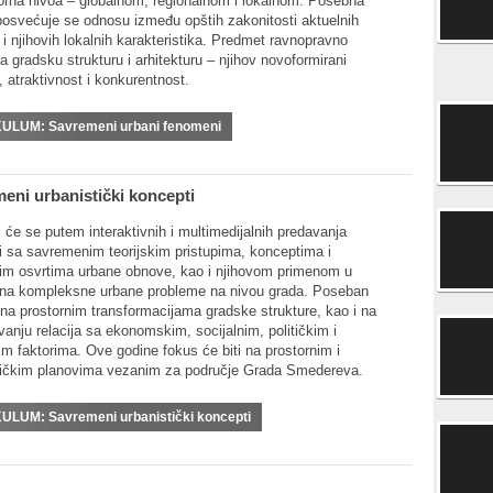
storna nivoa – globalnom, regionalnom i lokalnom. Posebna
posvećuje se odnosu između opštih zakonitosti aktuelnih
i njihovih lokalnih karakteristika. Predmet ravnopravno
 gradsku strukturu i arhitekturu – njihov novoformirani
t, atraktivnost i konkurentnost.
KULUM:
Savremeni urbani fenomeni
eni urbanistički koncepti
 će se putem interaktivnih i multimedijalnih predavanja
i sa savremenim teorijskim pristupima, konceptima i
nim osvrtima urbane obnove, kao i njihovom primenom u
na kompleksne urbane probleme na nivou grada. Poseban
 na prostornim transformacijama gradske strukture, kao i na
anju relacija sa ekonomskim, socijalnim, političkim i
m faktorima. Ove godine fokus će biti na prostornim i
tičkim planovima vezanim za područje Grada Smedereva.
KULUM:
Savremeni urbanistički koncepti