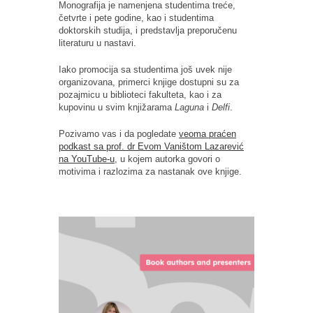
Monografija je namenjena studentima treće,
četvrte i pete godine, kao i studentima
doktorskih studija, i predstavlja preporučenu
literaturu u nastavi.
Iako promocija sa studentima još uvek nije
organizovana, primerci knjige dostupni su za
pozajmicu u biblioteci fakulteta, kao i za
kupovinu u svim knjižarama
Laguna
i
Delfi
.
Pozivamo vas i da pogledate
veoma praćen
podkast sa prof. dr Evom Vaništom Lazarević
na YouTube-u
, u kojem autorka govori o
motivima i razlozima za nastanak ove knjige.