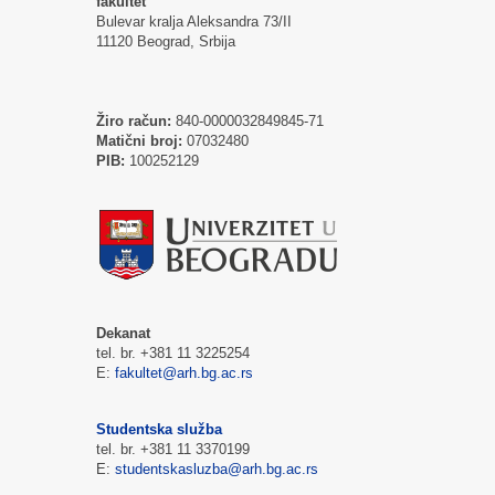
fakultet
Bulevar kralja Aleksandra 73/II
11120 Beograd, Srbija
Žiro račun:
840-0000032849845-71
Matični broj:
07032480
PIB:
100252129
Dekanat
tel. br. +381 11 3225254
E:
fakultet@arh.bg.ac.rs
Studentska služba
tel. br. +381 11 3370199
E:
studentskasluzba@arh.bg.ac.rs