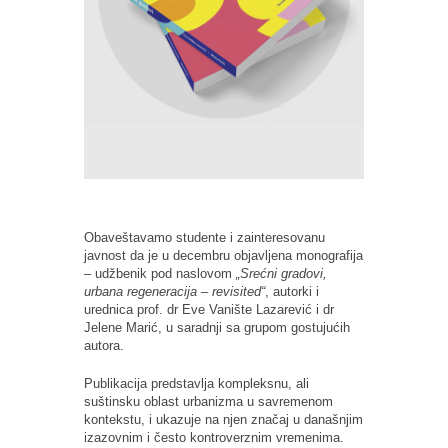
Obaveštavamo studente i zainteresovanu
javnost da je u decembru objavljena monografija
– udžbenik pod naslovom
„Srećni gradovi,
urbana regeneracija – revisited“
, autorki i
urednica prof. dr Eve Vanište Lazarević i dr
Jelene Marić, u saradnji sa grupom gostujućih
autora.
Publikacija predstavlja kompleksnu, ali
suštinsku oblast urbanizma u savremenom
kontekstu, i ukazuje na njen značaj u današnjim
izazovnim i često kontroverznim vremenima.