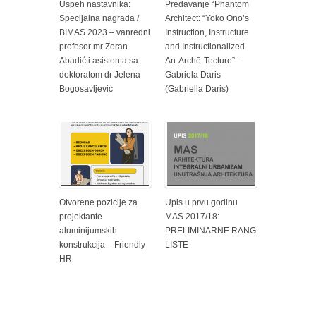
Uspeh nastavnika:
Predavanje “Phantom
Specijalna nagrada /
Architect: “Yoko Ono’s
BIMAS 2023 – vanredni
Instruction, Instructure
profesor mr Zoran
and Instructionalized
Abadić i asistenta sa
An-Archē-Tecture” –
doktoratom dr Jelena
Gabriela Daris
Bogosavljević
(Gabriella Daris)
Otvorene pozicije za
Upis u prvu godinu
projektante
MAS 2017/18:
aluminijumskih
PRELIMINARNE RANG
konstrukcija – Friendly
LISTE
HR