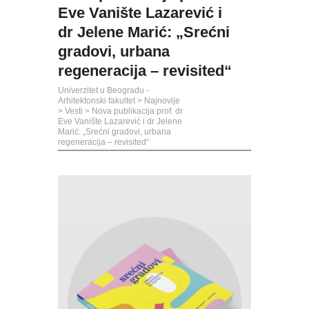
Eve Vanište Lazarević i
dr Jelene Marić: „Srećni
gradovi, urbana
regeneracija – revisited“
Univerzitet u Beogradu -
Arhitektonski fakultet
>
Najnovije
>
Vesti
>
Nova publikacija prof. dr
Eve Vanište Lazarević i dr Jelene
Marić: „Srećni gradovi, urbana
regeneracija – revisited“