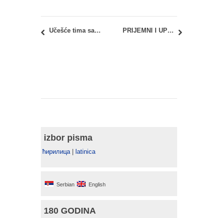
Učešće tima sa Arhitektonskog fakulteta u programu CIRCUL’ARTS u Parizu
PRIJEMNI I UPIS 2025: Septembarski upisni rok – INFORMATOR
izbor pisma
ћирилица
|
latinica
Serbian
English
180 GODINA