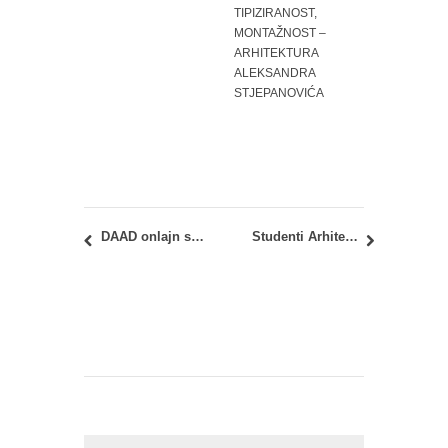
TIPIZIRANOST,
MONTAŽNOST –
ARHITEKTURA
ALEKSANDRA
STJEPANOVIĆA
DAAD onlajn sesija “Meet Your German University”
Studenti Arhitektonskog fakulteta na studijskom obilasku lokacija u Zrenjaninu u okviru predmeta Studio M01IU – Savremeni urbanistički koncepti i Morfologija gradskih poteza