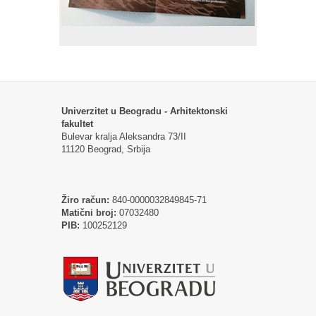
Univerzitet u Beogradu - Arhitektonski
fakultet
Bulevar kralja Aleksandra 73/II
11120 Beograd, Srbija
Žiro račun:
840-0000032849845-71
Matični broj:
07032480
PIB:
100252129