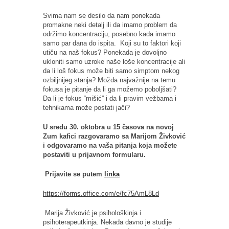
Svima nam se desilo da nam ponekada
promakne neki detalj ili da imamo problem da
održimo koncentraciju, posebno kada imamo
samo par dana do ispita. Koji su to faktori koji
utiču na naš fokus? Ponekada je dovoljno
ukloniti samo uzroke naše loše koncentracije ali
da li loš fokus može biti samo simptom nekog
ozbiljnijeg stanja? Možda najvažnije na temu
fokusa je pitanje da li ga možemo poboljšati?
Da li je fokus “mišić” i da li pravim vežbama i
tehnikama može postati jači?
U sredu 30. oktobra u 15 časova na novoj
Zum kafici razgovaramo sa Marij
om
Živković
i odgovaramo na vaša pitanja koja možete
postaviti u prijavnom formularu.
Prijavite se putem
linka
https://forms.office.com/e/fc75AmL8Ld
Marija Živković je psihološkinja i
psihoterapeutkinja. Nekada davno je studije