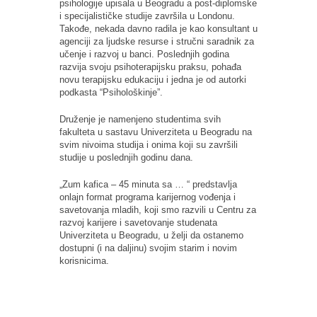
psihologije upisala u Beogradu a post-diplomske
i specijalističke studije završila u Londonu.
Takođe, nekada davno radila je kao konsultant u
agenciji
za ljudske resurse
i stručni saradnik za
učenje i razvoj u banci. Poslednjih godina
razvija svoju psihoterapijsku praksu, pohađa
novu terapijsku edukaciju i jedna je od autorki
podkasta “Psihološkinje”.
Druženje je namenjeno studentima svih
fakulteta u sastavu Univerziteta u Beogradu na
svim nivoima studija i onima koji su završili
studije u poslednjih godinu dana.
„Zum kafica – 45 minuta sa … “ predstavlja
onlajn format programa karijernog vođenja i
savetovanja mladih, koji smo razvili u Centru za
razvoj karijere i savetovanje studenata
Univerziteta u Beogradu, u želji da ostanemo
dostupni (i na daljinu) svojim starim i novim
korisnicima.