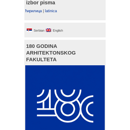
izbor pisma
ћирилица
|
latinica
Serbian
English
180 GODINA
ARHITEKTONSKOG
FAKULTETA