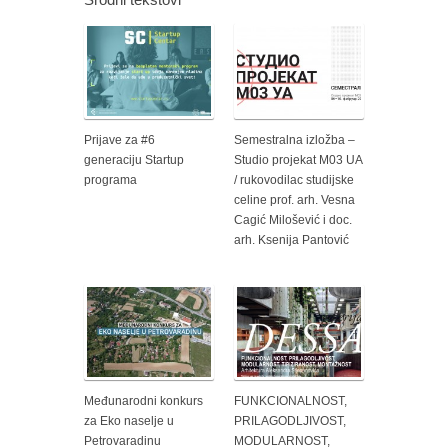
Prijave za #6
Semestralna izložba –
generaciju Startup
Studio projekat M03 UA
programa
/ rukovodilac studijske
celine prof. arh. Vesna
Cagić Milošević i doc.
arh. Ksenija Pantović
Međunarodni konkurs
FUNKCIONALNOST,
za Eko naselje u
PRILAGODLJIVOST,
Petrovaradinu
MODULARNOST,