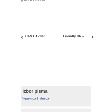
pivare u Pančevu
DAN OTVORENIH VRATA UNIVERZITETA UMETNOSTI, petak 17. maj
Friendly HR – Otvorena pozicija: Građevinski inženjer (Inženjer pripreme)
izbor pisma
ћирилица
|
latinica