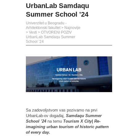
UrbanLab Samdaqu
Summer School ’24
Univerzitet u Beogradu -
Arhitektonski fakultet
>
Najnovije
>
Vesti
>
OTVORENI POZIV
UrbanLab Samdaqu Summer
School ’24
Sa zadovoljstvom vas pozivamo na prvi
UrbanLab-ov događaj,
Samdaqu Summer
School ’24
na temu
Tourism X City| Re-
imagining urban tourism of historic pattern
of every day.