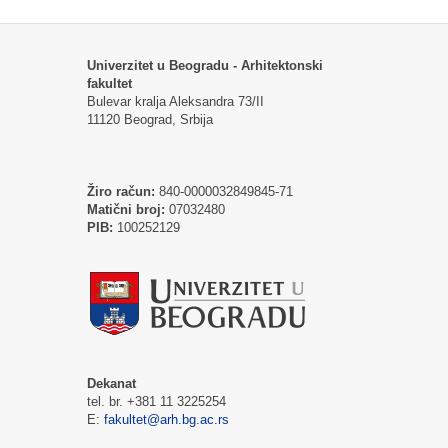
Univerzitet u Beogradu - Arhitektonski
fakultet
Bulevar kralja Aleksandra 73/II
11120 Beograd, Srbija
Žiro račun:
840-0000032849845-71
Matični broj:
07032480
PIB:
100252129
Dekanat
tel. br. +381 11 3225254
E:
fakultet@arh.bg.ac.rs