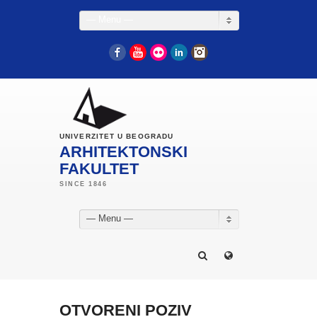
— Menu —
Facebook
YouTube
Flickr
LinkedIn
Instagram
UNIVERZITET U BEOGRADU
ARHITEKTONSKI
FAKULTET
— Menu —
OTVORENI POZIV