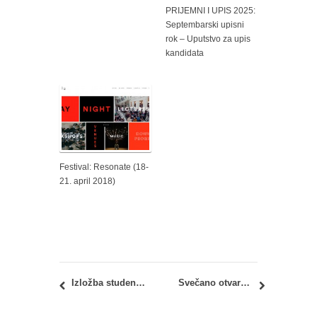
PRIJEMNI I UPIS 2025:
Septembarski upisni
rok – Uputstvo za upis
kandidata
Festival: Resonate (18-
21. april 2018)
Izložba studentskih radova u petak, 24.11.2023. godine u 18 časova u Gradskoj kući u Velikoj Plani
Svečano otvaranje BAB 2023 – BACK TO THE ROOTS