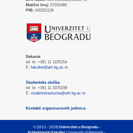
Matični broj:
07032480
PIB:
100252129
Dekanat
tel. br. +381 11 3225254
E:
fakultet@arh.bg.ac.rs
Studentska služba
tel. br. +381 11 3370199
E:
studentskasluzba@arh.bg.ac.rs
Kontakti organizacionih jedinica
© [2013 - 2018]
Univerzitet u Beogradu -
Arhitektonski Fakultet
| University of Belgrade -