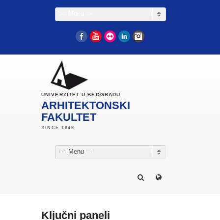
— Menu —
Facebook
YouTube
Flickr
LinkedIn
Instagram
UNIVERZITET U BEOGRADU
ARHITEKTONSKI
FAKULTET
— Menu —
Ključni paneli