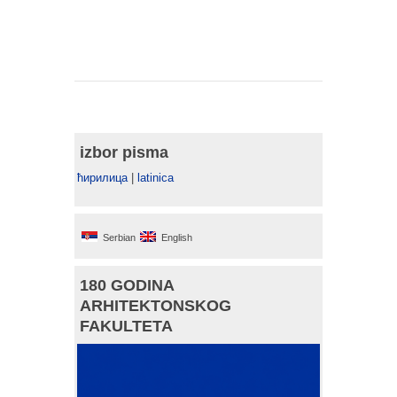
izbor pisma
ћирилица
|
latinica
Serbian
English
180 GODINA
ARHITEKTONSKOG
FAKULTETA