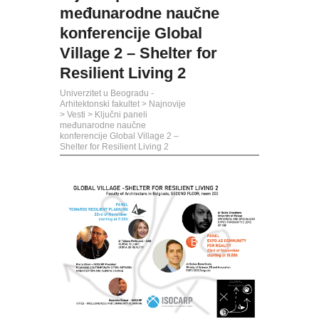
međunarodne naučne
konferencije Global
Village 2 – Shelter for
Resilient Living 2
Univerzitet u Beogradu -
Arhitektonski fakultet
>
Najnovije
>
Vesti
>
Ključni paneli
međunarodne naučne
konferencije Global Village 2 –
Shelter for Resilient Living 2