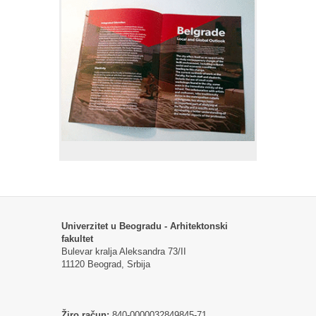
Univerzitet u Beogradu - Arhitektonski
fakultet
Bulevar kralja Aleksandra 73/II
11120 Beograd, Srbija
Žiro račun:
840-0000032849845-71