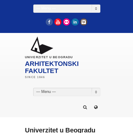
— Menu —
Facebook
YouTube
Flickr
LinkedIn
Instagram
UNIVERZITET U BEOGRADU
ARHITEKTONSKI
FAKULTET
— Menu —
Univerzitet u Beogradu