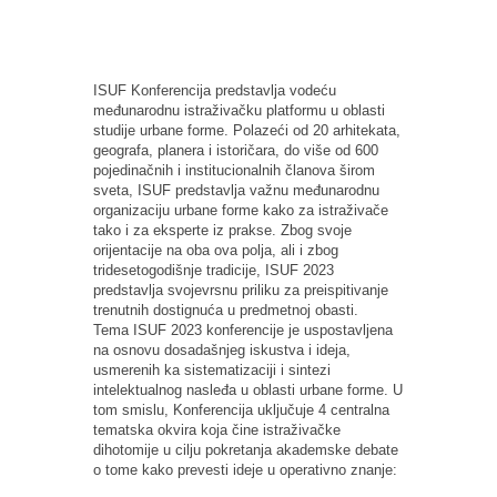
ISUF Konferencija predstavlja vodeću
međunarodnu istraživačku platformu u oblasti
studije urbane forme. Polazeći od 20 arhitekata,
geografa, planera i istoričara, do više od 600
pojedinačnih i institucionalnih članova širom
sveta, ISUF predstavlja važnu međunarodnu
organizaciju urbane forme kako za istraživače
tako i za eksperte iz prakse. Zbog svoje
orijentacije na oba ova polja, ali i zbog
tridesetogodišnje tradicije, ISUF 2023
predstavlja svojevrsnu priliku za preispitivanje
trenutnih dostignuća u predmetnoj obasti.
Tema ISUF 2023 konferencije je uspostavljena
na osnovu dosadašnjeg iskustva i ideja,
usmerenih ka sistematizaciji i sintezi
intelektualnog nasleđa u oblasti urbane forme. U
tom smislu, Konferencija uključuje 4 centralna
tematska okvira koja čine istraživačke
dihotomije u cilju pokretanja akademske debate
o tome kako prevesti ideje u operativno znanje: