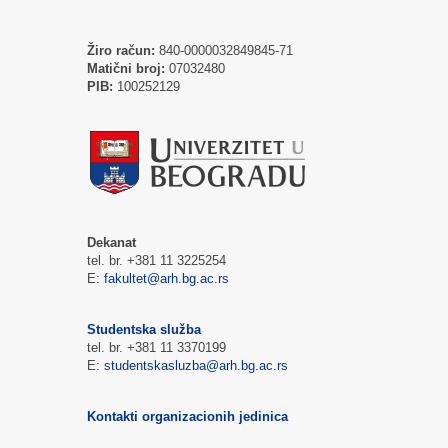
Žiro račun:
840-0000032849845-71
Matični broj:
07032480
PIB:
100252129
Dekanat
tel. br. +381 11 3225254
E:
fakultet@arh.bg.ac.rs
Studentska služba
tel. br. +381 11 3370199
E:
studentskasluzba@arh.bg.ac.rs
Kontakti organizacionih jedinica