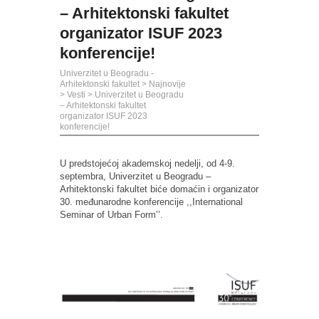
– Arhitektonski fakultet
organizator ISUF 2023
konferencije!
Univerzitet u Beogradu -
Arhitektonski fakultet
>
Najnovije
>
Vesti
>
Univerzitet u Beogradu
– Arhitektonski fakultet
organizator ISUF 2023
konferencije!
U predstojećoj akademskoj nedelji, od 4-9.
septembra, Univerzitet u Beogradu –
Arhitektonski fakultet biće domaćin
i organizator
30. međunarodn
e
konferencij
e
,,
International
Seminar
of
Urban
Form
’’
.