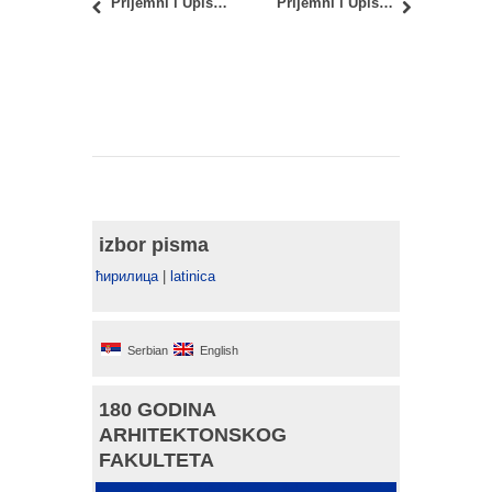
Prijemni i Upis 2023: Septembarski upisni rok – Preliminarna rang lista
Prijemni i Upis 2023: Septembarski upisni rok – spisak prijavljenih kandidata sa brojem sale u kojoj polažu prijemni ispit
izbor pisma
ћирилица
|
latinica
Serbian
English
180 GODINA
ARHITEKTONSKOG
FAKULTETA